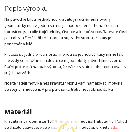
Popis výrobku
Na původně bílou hedvábnou kravatu je ručně namalovaný
geometrický motiv, jedna strana je modrozelená, druhá černá a
uprostřed jsou bílé trojúhelníky, čtverce a kosočtverce. Barevné části
jsou ohraničené stříbrnou konturou, zadní strana kravaty je
ponechána bílá.
Protože se jedná o ruční práci, mohou se jednotlivé kusy mírně lišit,
ale vždy se snažím namalovat co nejpodobněji původnímu vzoru.
Ruční práce má naopak výhodu, že Vám kravatu mohu namalovat i v
jiných barvách.
Nosíte raději motýlka než kravatu? Mohu Vám namalovat i motýlka
se stejným motivem. A pro partnerku třeba hedvábnou šálku.
Materiál
Kravata je vyrobena ze 100% přírodního hedvábí Habotai 10. Pokud
se chcete dozvědět více o různých typech hedvábí, klikněte
zde
.