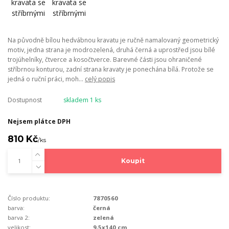
Na původně bílou hedvábnou kravatu je ručně namalovaný geometrický
motiv, jedna strana je modrozelená, druhá černá a uprostřed jsou bílé
trojúhelníky, čtverce a kosočtverce. Barevné části jsou ohraničené
stříbrnou konturou, zadní strana kravaty je ponechána bílá. Protože se
jedná o ruční práci, moh...
celý popis
Dostupnost
skladem 1 ks
Nejsem plátce DPH
810 Kč
/
ks
Koupit
Číslo produktu:
7870560
barva:
černá
barva 2:
zelená
velikost:
9,5x140 cm