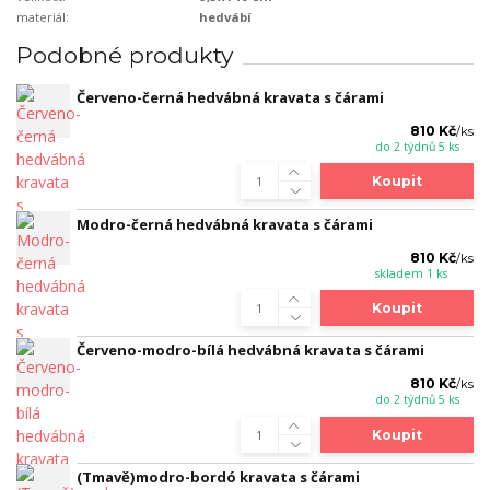
materiál:
hedvábí
Podobné produkty
Červeno-černá hedvábná kravata s čárami
810 Kč
/
ks
do 2 týdnů 5 ks
Koupit
Modro-černá hedvábná kravata s čárami
810 Kč
/
ks
skladem 1 ks
Koupit
Červeno-modro-bílá hedvábná kravata s čárami
810 Kč
/
ks
do 2 týdnů 5 ks
Koupit
(Tmavě)modro-bordó kravata s čárami