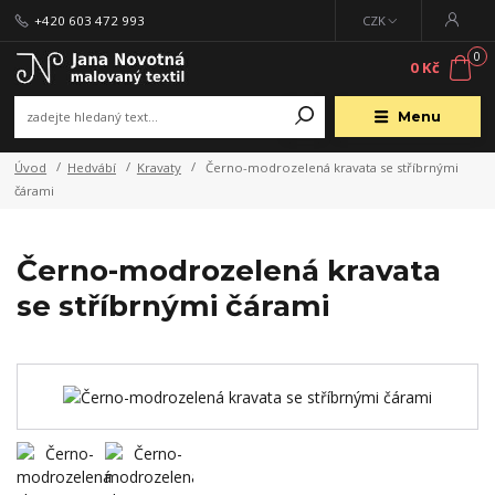
+420 603 472 993
CZK
0
0 Kč
Menu
Úvod
Hedvábí
Kravaty
Černo-modrozelená kravata se stříbrnými
čárami
Černo-modrozelená kravata
se stříbrnými čárami