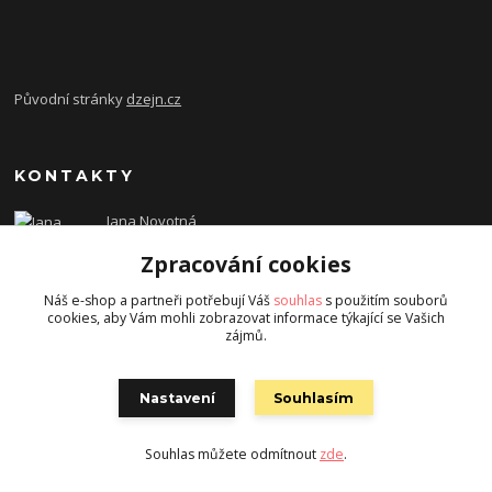
Původní stránky
dzejn.cz
KONTAKTY
Jana Novotná
+420 603 472 993
Zpracování cookies
dzejn.n@email.cz
Náš e-shop a partneři potřebují Váš
souhlas
s použitím souborů
cookies, aby Vám mohli zobrazovat informace týkající se Vašich
zájmů.
Nastavení
Souhlasím
Souhlas můžete odmítnout
zde
.
Vytvořeno na
Eshop-rychle.cz