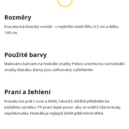
Rozměry
Kravata má klasický rozměr - v nejširším místě šířku 9,5 cm a délku
140 cm.
Použité barvy
Malováno barvami na hedvábí značky Pebeo a konturou na hedvábí
značky Marabu. Barvy jsou zafixovány zažehlením.
Praní a žehlení
Kravatu lze prát v ruce a žehlit, návod k údržbě přikládám ke
každému výrobku. Při praní dejte pozor, aby se vnitřní část kravaty
nepřekroutila. Hedvábí je nejlepší žehlit ještě mírně vlhké.