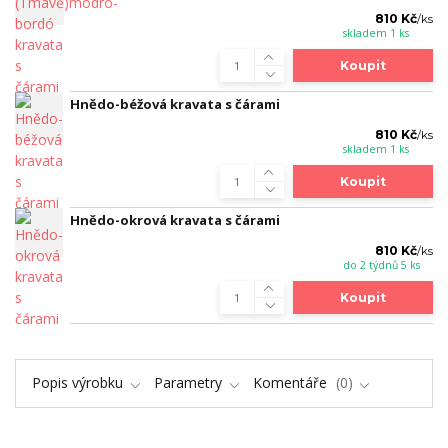
810 Kč
/
ks
skladem 1 ks
Koupit
Hnědo-béžová kravata s čárami
810 Kč
/
ks
skladem 1 ks
Koupit
Hnědo-okrová kravata s čárami
810 Kč
/
ks
do 2 týdnů 5 ks
Koupit
Popis výrobku
Parametry
Komentáře
0