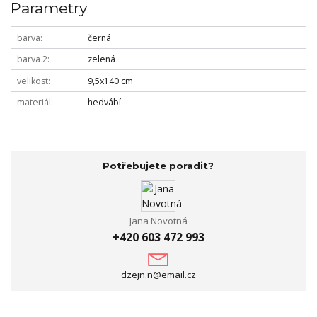
Parametry
barva
černá
barva 2
zelená
velikost
9,5x140 cm
materiál
hedvábí
Potřebujete poradit?
Jana Novotná
+420 603 472 993
dzejn.n@email.cz