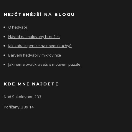
NEJČTENĚJŠÍ NA BLOGU
O hedvábí
Návod na malovaný hrneček
Jak zabalit peníze na novou kuchyň
Barvení hedvábí v mikrovlnce
Jak namalovat kravatu s motivem puzzle
KDE MNE NAJDETE
Nad Sokolovnou 233
Poříčany, 289 14