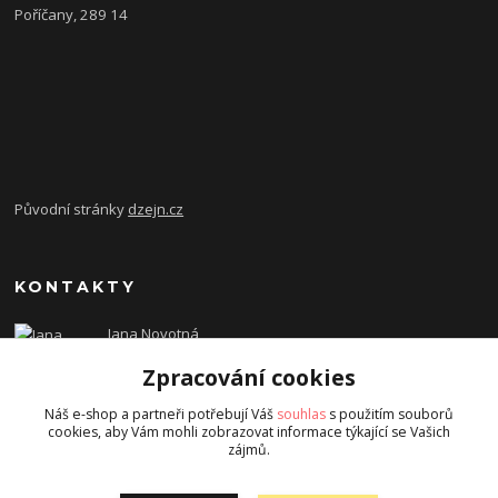
Poříčany, 289 14
Původní stránky
dzejn.cz
KONTAKTY
Jana Novotná
+420 603 472 993
Zpracování cookies
dzejn.n@email.cz
Náš e-shop a partneři potřebují Váš
souhlas
s použitím souborů
cookies, aby Vám mohli zobrazovat informace týkající se Vašich
zájmů.