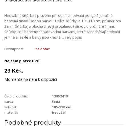
Hedvábná šňůrka z pravého přírodního hedvábí pongé 5 je ručně
barvená tmavší šedou barvou. Délka šňůrky je 105-110 cm, průměr cca
2 mm. Šňůrka je plochá a lze ji protáhnou i dírkou o průměru 1 mm.
Šňůrky jsou barveny napařovacími barvami, které zanechávají hedvábí
jemné a lesklé a barvy jsou krásně ...
celý popis
Dostupnost
na dotaz
Nejsem plátce DPH
23 Kč
/
ks
Momentálně není k dispozici
Číslo produktu:
12852419
barva:
šedá
velikost:
105-110 cm
materiál:
hedvábí
Podobné produkty