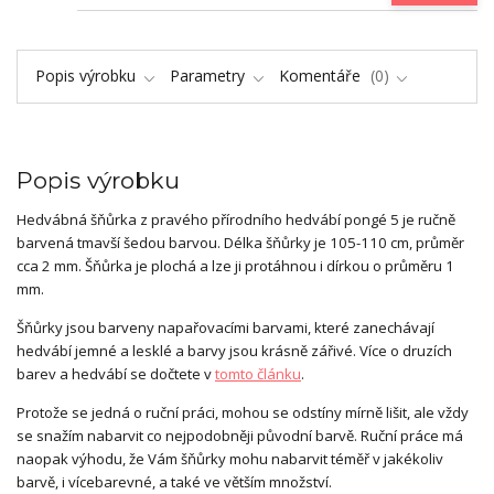
Popis výrobku
Parametry
Komentáře
0
Popis výrobku
Hedvábná šňůrka z pravého přírodního hedvábí pongé 5 je ručně
barvená tmavší šedou barvou. Délka šňůrky je 105-110 cm, průměr
cca 2 mm. Šňůrka je plochá a lze ji protáhnou i dírkou o průměru 1
mm.
Šňůrky jsou barveny napařovacími barvami, které zanechávají
hedvábí jemné a lesklé a barvy jsou krásně zářivé. Více o druzích
barev a hedvábí se dočtete v
tomto článku
.
Protože se jedná o ruční práci, mohou se odstíny mírně lišit, ale vždy
se snažím nabarvit co nejpodobněji původní barvě. Ruční práce má
naopak výhodu, že Vám šňůrky mohu nabarvit téměř v jakékoliv
barvě, i vícebarevné, a také ve větším množství.