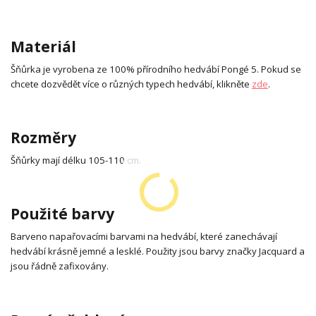
Materiál
Šňůrka je vyrobena ze 100% přírodního hedvábí Pongé 5. Pokud se
chcete dozvědět více o různých typech hedvábí, klikněte
zde
.
Rozměry
Šňůrky mají délku 105-110 cm.
Použité barvy
Barveno napařovacími barvami na hedvábí, které zanechávají
hedvábí krásně jemné a lesklé. Použity jsou barvy značky Jacquard a
jsou řádně zafixovány.