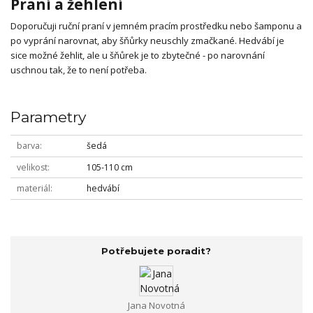
Praní a žehlení
Doporučuji ruční praní v jemném pracím prostředku nebo šamponu a
po vyprání narovnat, aby šňůrky neuschly zmačkané. Hedvábí je
sice možné žehlit, ale u šňůrek je to zbytečné - po narovnání
uschnou tak, že to není potřeba.
Parametry
barva
šedá
velikost
105-110 cm
materiál
hedvábí
Potřebujete poradit?
Jana Novotná