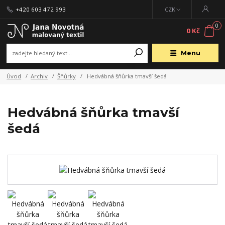
+420 603 472 993
CZK
0
0 Kč
Menu
Úvod
Archiv
Šňůrky
Hedvábná šňůrka tmavší šedá
Hedvábná šňůrka tmavší
šedá