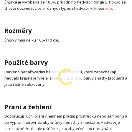
Šňůrka je vyrobena ze 100% přírodního hedvábí Pongé 5. Pokud se
chcete dozvědět více o různých typech hedvábí, klikněte
zde
.
Rozměry
Šňůrky mají délku 105-110 cm.
Použité barvy
Barveno napařovacími barvami na hedvábí, které zanechávají
hedvábí krásně jemné a lesklé. Použity jsou barvy značky Jacquard a
jsou řádně zafixovány.
Praní a žehlení
Doporučuji ruční praní v jemném pracím prostředku nebo šamponu a
po vyprání narovnat, aby šňůrky neuschly zmačkané. Hedvábí je
sice možné žehlit, ale u šňůrek je to zbytečné - po narovnání