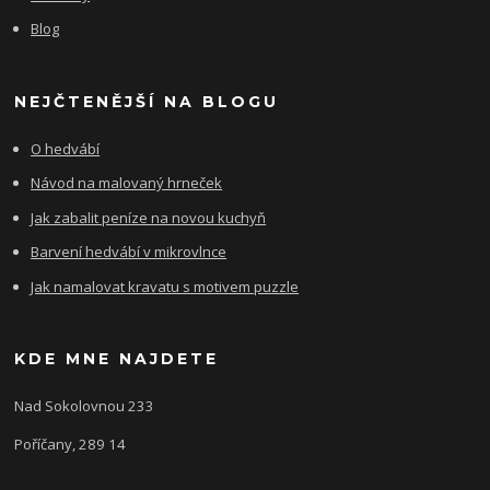
Blog
NEJČTENĚJŠÍ NA BLOGU
O hedvábí
Návod na malovaný hrneček
Jak zabalit peníze na novou kuchyň
Barvení hedvábí v mikrovlnce
Jak namalovat kravatu s motivem puzzle
KDE MNE NAJDETE
Nad Sokolovnou 233
Poříčany, 289 14