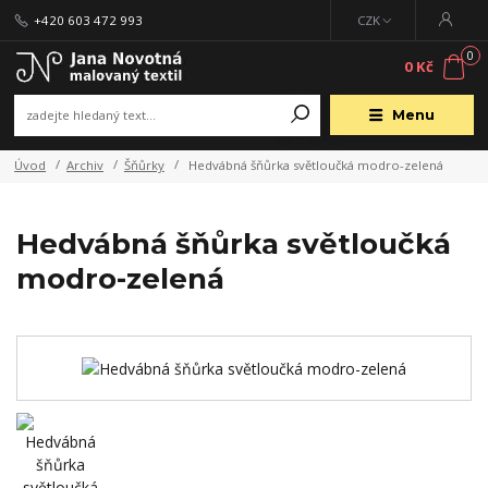
+420 603 472 993
CZK
0
0 Kč
Menu
Úvod
Archiv
Šňůrky
Hedvábná šňůrka světloučká modro-zelená
Hedvábná šňůrka světloučká
modro-zelená