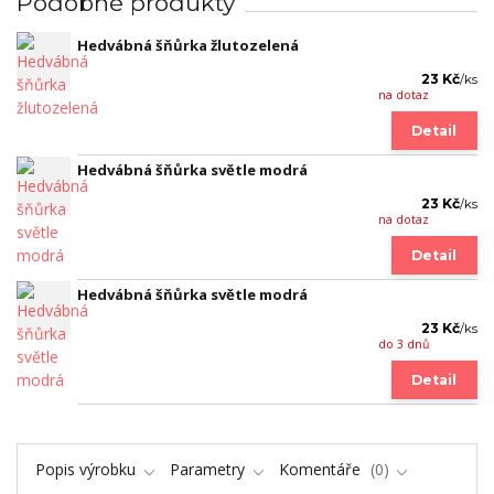
Podobné produkty
Hedvábná šňůrka žlutozelená
23 Kč
/
ks
na dotaz
Detail
Hedvábná šňůrka světle modrá
23 Kč
/
ks
na dotaz
Detail
Hedvábná šňůrka světle modrá
23 Kč
/
ks
do 3 dnů
Detail
Popis výrobku
Parametry
Komentáře
0