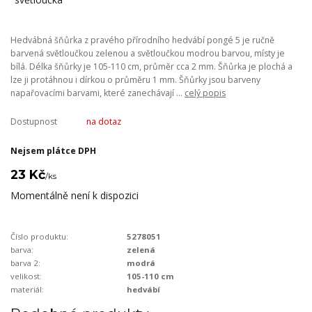
Hedvábná šňůrka z pravého přírodního hedvábí pongé 5 je ručně
barvená světloučkou zelenou a světloučkou modrou barvou, místy je
bílá. Délka šňůrky je 105-110 cm, průměr cca 2 mm. Šňůrka je plochá a
lze ji protáhnou i dírkou o průměru 1 mm. Šňůrky jsou barveny
napařovacími barvami, které zanechávají ...
celý popis
Dostupnost
na dotaz
Nejsem plátce DPH
23 Kč
/
ks
Momentálně není k dispozici
Číslo produktu:
5278051
barva:
zelená
barva 2:
modrá
velikost:
105-110 cm
materiál:
hedvábí