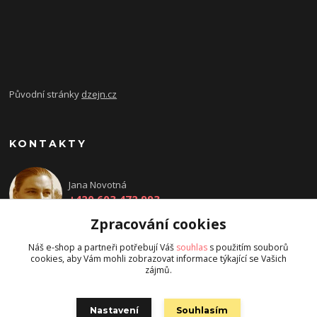
Původní stránky
dzejn.cz
KONTAKTY
Jana Novotná
+420 603 472 993
Zpracování cookies
dzejn.n@email.cz
Náš e-shop a partneři potřebují Váš
souhlas
s použitím souborů
cookies, aby Vám mohli zobrazovat informace týkající se Vašich
zájmů.
Nastavení
Souhlasím