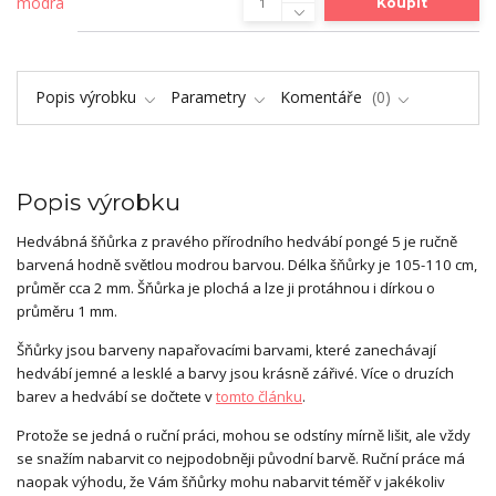
Koupit
Popis výrobku
Parametry
Komentáře
0
Popis výrobku
Hedvábná šňůrka z pravého přírodního hedvábí pongé 5 je ručně
barvená hodně světlou modrou barvou. Délka šňůrky je 105-110 cm,
průměr cca 2 mm. Šňůrka je plochá a lze ji protáhnou i dírkou o
průměru 1 mm.
Šňůrky jsou barveny napařovacími barvami, které zanechávají
hedvábí jemné a lesklé a barvy jsou krásně zářivé. Více o druzích
barev a hedvábí se dočtete v
tomto článku
.
Protože se jedná o ruční práci, mohou se odstíny mírně lišit, ale vždy
se snažím nabarvit co nejpodobněji původní barvě. Ruční práce má
naopak výhodu, že Vám šňůrky mohu nabarvit téměř v jakékoliv