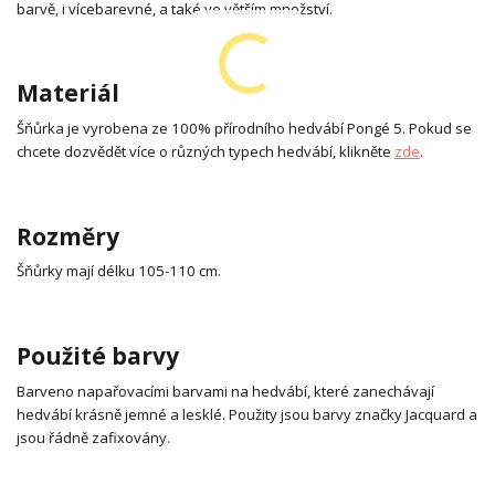
barvě, i vícebarevné, a také ve větším množství.
Materiál
Šňůrka je vyrobena ze 100% přírodního hedvábí Pongé 5. Pokud se
chcete dozvědět více o různých typech hedvábí, klikněte
zde
.
Rozměry
Šňůrky mají délku 105-110 cm.
Použité barvy
Barveno napařovacími barvami na hedvábí, které zanechávají
hedvábí krásně jemné a lesklé. Použity jsou barvy značky Jacquard a
jsou řádně zafixovány.