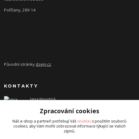
Poříčany, 289 14
Původní stránky
dzejn.cz
KONTAKTY
Jana Novotná
+420 603 472 993
Zpracování cookies
dzejn.n@email.cz
Náš e-shop a partneři potřebují Váš
souhlas
s použitím souborů
cookies, aby Vám mohli zobrazovat informace týkající se Vašich
zájmů.