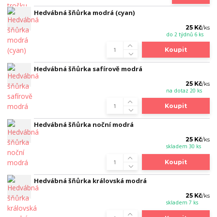
Hedvábná šňůrka modrá (cyan)
25 Kč
/
ks
do 2 týdnů 6 ks
Koupit
Hedvábná šňůrka safírově modrá
25 Kč
/
ks
na dotaz 20 ks
Koupit
Hedvábná šňůrka noční modrá
25 Kč
/
ks
skladem 30 ks
Koupit
Hedvábná šňůrka královská modrá
25 Kč
/
ks
skladem 7 ks