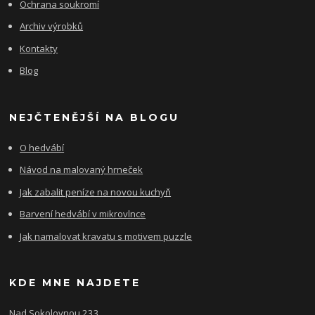
Ochrana soukromí
Archiv výrobků
Kontakty
Blog
NEJČTENĚJŠÍ NA BLOGU
O hedvábí
Návod na malovaný hrneček
Jak zabalit peníze na novou kuchyň
Barvení hedvábí v mikrovlnce
Jak namalovat kravatu s motivem puzzle
KDE MNE NAJDETE
Nad Sokolovnou 233