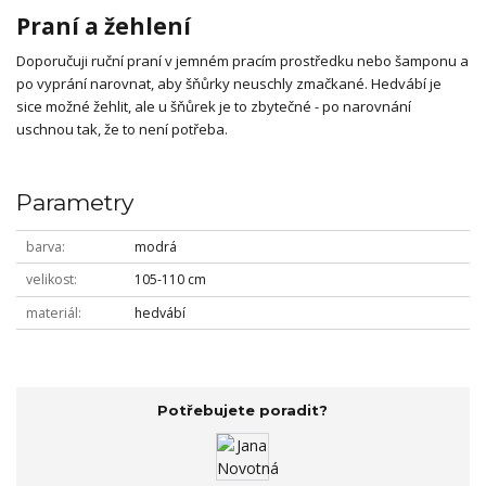
Praní a žehlení
Doporučuji ruční praní v jemném pracím prostředku nebo šamponu a
po vyprání narovnat, aby šňůrky neuschly zmačkané. Hedvábí je
sice možné žehlit, ale u šňůrek je to zbytečné - po narovnání
uschnou tak, že to není potřeba.
Parametry
barva
modrá
velikost
105-110 cm
materiál
hedvábí
Potřebujete poradit?