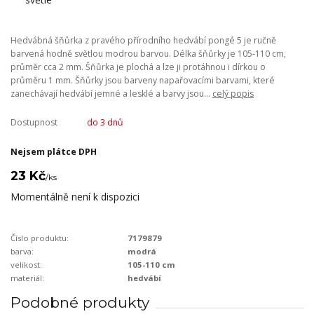
Hedvábná šňůrka z pravého přírodního hedvábí pongé 5 je ručně
barvená hodně světlou modrou barvou. Délka šňůrky je 105-110 cm,
průměr cca 2 mm. Šňůrka je plochá a lze ji protáhnou i dírkou o
průměru 1 mm. Šňůrky jsou barveny napařovacími barvami, které
zanechávají hedvábí jemné a lesklé a barvy jsou...
celý popis
Dostupnost
do 3 dnů
Nejsem plátce DPH
23 Kč
/
ks
Momentálně není k dispozici
Číslo produktu:
7179879
barva:
modrá
velikost:
105-110 cm
materiál:
hedvábí
Podobné produkty