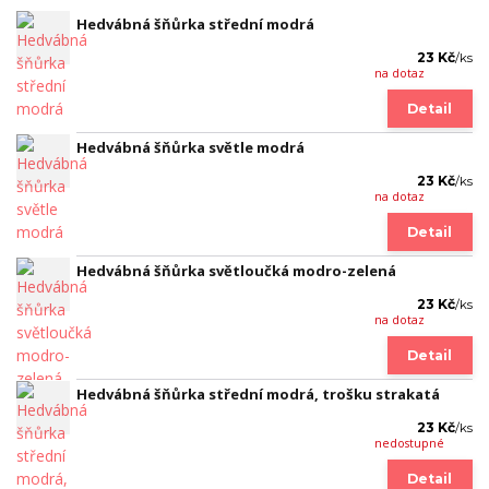
Hedvábná šňůrka střední modrá
23 Kč
/
ks
na dotaz
Detail
Hedvábná šňůrka světle modrá
23 Kč
/
ks
na dotaz
Detail
Hedvábná šňůrka světloučká modro-zelená
23 Kč
/
ks
na dotaz
Detail
Hedvábná šňůrka střední modrá, trošku strakatá
23 Kč
/
ks
nedostupné
Detail