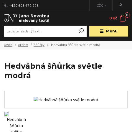
+420 603 472 993
CZK
0
0 Kč
Menu
Úvod
Archiv
Šňůrky
Hedvábná šňůrka světle modrá
Hedvábná šňůrka světle
modrá