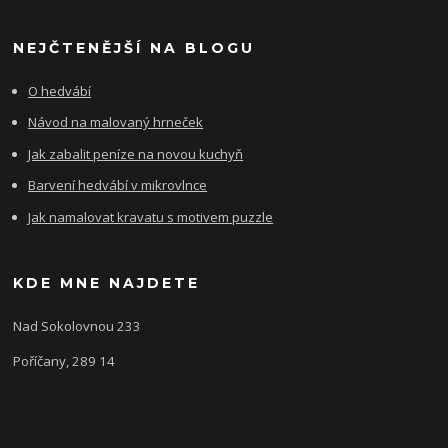
NEJČTENĚJŠÍ NA BLOGU
O hedvábí
Návod na malovaný hrneček
Jak zabalit peníze na novou kuchyň
Barvení hedvábí v mikrovlnce
Jak namalovat kravatu s motivem puzzle
KDE MNE NAJDETE
Nad Sokolovnou 233
Poříčany, 289 14