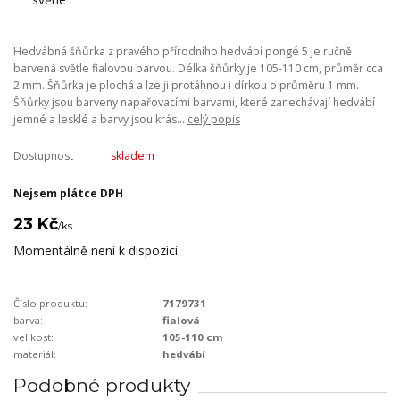
Hedvábná šňůrka z pravého přírodního hedvábí pongé 5 je ručně
barvená světle fialovou barvou. Délka šňůrky je 105-110 cm, průměr cca
2 mm. Šňůrka je plochá a lze ji protáhnou i dírkou o průměru 1 mm.
Šňůrky jsou barveny napařovacími barvami, které zanechávají hedvábí
jemné a lesklé a barvy jsou krás...
celý popis
Dostupnost
skladem
Nejsem plátce DPH
23 Kč
/
ks
Momentálně není k dispozici
Číslo produktu:
7179731
barva:
fialová
velikost:
105-110 cm
materiál:
hedvábí
Podobné produkty