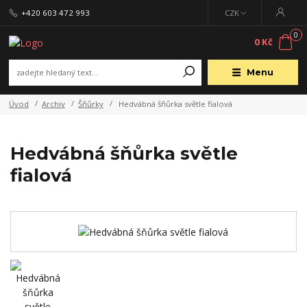
+420 603 472 993
CZK
0
0 Kč
Menu
Úvod
Archiv
Šňůrky
Hedvábná šňůrka světle fialová
Hedvábná šňůrka světle
fialová