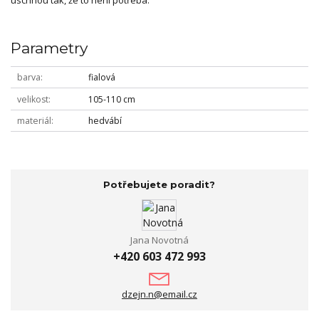
uschnou tak, že to není potřeba.
Parametry
barva
fialová
velikost
105-110 cm
materiál
hedvábí
Potřebujete poradit?
Jana Novotná
+420 603 472 993
dzejn.n@email.cz