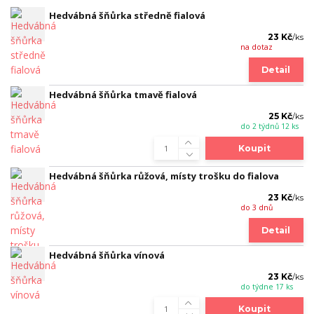
Hedvábná šňůrka středně fialová
23 Kč
/
ks
na dotaz
Detail
Hedvábná šňůrka tmavě fialová
25 Kč
/
ks
do 2 týdnů 12 ks
Koupit
Hedvábná šňůrka růžová, místy trošku do fialova
23 Kč
/
ks
do 3 dnů
Detail
Hedvábná šňůrka vínová
23 Kč
/
ks
do týdne 17 ks
Koupit