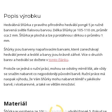
Popis výrobku
Hedvábná šňůrka z pravého přírodního hedvábí pongé 5 je ručně
barvená světle fialovou barvou. Délka šňůrky je 105-110 cm, průměr
cca 2 mm. Šňůrka je plochá a lze ji protáhnou i dírkou o průměru 1
mm.
Šňůrky jsou barveny napařovacími barvami, které zanechávají
hedvábí jemné a lesklé a barvy jsou krásně zářivé. Více o druzích
barev a hedvábí se dočtete v
tomto článku
.
Protože se jedná o ruční práci, mohou se odstíny mírně lišit, ale vždy
se snažím nabarvit co nejpodobněji původní barvě. Ruční práce má
naopak výhodu, že Vám šňůrky mohu nabarvit téměř v jakékoliv
barvě, i vícebarevné, a také ve větším množství.
Materiál
Šňůrka je vyrobena ze 100% přírodního hedvábí Pongé 5. Pokud se