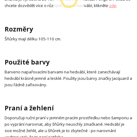
chcete dozvědět více o různých typech hedvábí, klikněte
zde
.
Rozměry
Šňůrky mají délku 105-110 cm.
Použité barvy
Barveno napařovacími barvami na hedvábí, které zanechávají
hedvábí krásně jemné a lesklé. Použity jsou barvy značky Jacquard a
jsou řádně zafixovány.
Praní a žehlení
Doporučuji ruční praní v jemném pracím prostředku nebo šamponu a
po vyprání narovnat, aby šňůrky neuschly zmačkané. Hedvábí je
sice možné žehlit, ale u šňůrek je to zbytečné - po narovnání