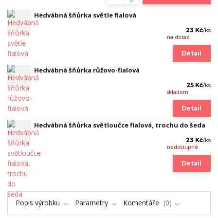
Hedvábná šňůrka světle fialová
23 Kč
/
ks
na dotaz
Detail
Hedvábná šňůrka růžovo-fialová
25 Kč
/
ks
skladem
Detail
Hedvábná šňůrka světloučce fialová, trochu do šeda
23 Kč
/
ks
nedostupné
Detail
Popis výrobku
Parametry
Komentáře
0