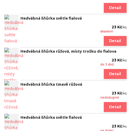
Detail
Hedvábná šňůrka světle fialová
23 Kč
/
ks
skladem
Detail
Hedvábná šňůrka růžová, místy trošku do fialova
23 Kč
/
ks
do 3 dnů
Detail
Hedvábná šňůrka tmavě růžová
23 Kč
/
ks
nedostupné
Detail
Hedvábná šňůrka světle fialová
23 Kč
/
ks
na dotaz