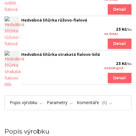
Detail
Hedvábná šňůrka růžovo-fialová
23 Kč
/
ks
na dotaz
Detail
Hedvábná šňůrka strakatá fialovo-bílá
23 Kč
/
ks
nedostupné
Detail
Popis výrobku
Parametry
Komentáře
0
Popis výrobku