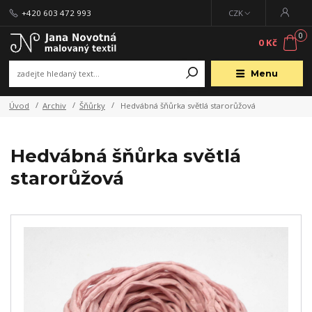
+420 603 472 993
CZK
0
0 Kč
Menu
Úvod
Archiv
Šňůrky
Hedvábná šňůrka světlá starorůžová
Hedvábná šňůrka světlá
starorůžová