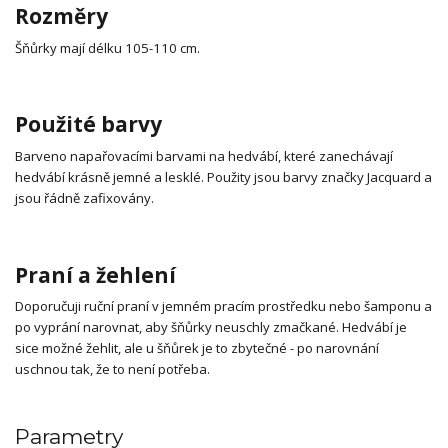
Rozměry
Šňůrky mají délku 105-110 cm.
Použité barvy
Barveno napařovacími barvami na hedvábí, které zanechávají
hedvábí krásně jemné a lesklé. Použity jsou barvy značky Jacquard a
jsou řádně zafixovány.
Praní a žehlení
Doporučuji ruční praní v jemném pracím prostředku nebo šamponu a
po vyprání narovnat, aby šňůrky neuschly zmačkané. Hedvábí je
sice možné žehlit, ale u šňůrek je to zbytečné - po narovnání
uschnou tak, že to není potřeba.
Parametry