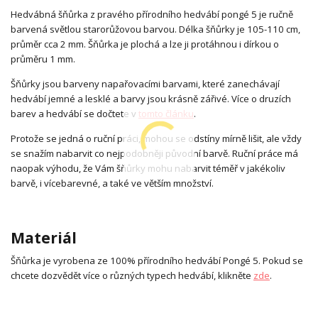
Hedvábná šňůrka z pravého přírodního hedvábí pongé 5 je ručně
barvená světlou starorůžovou barvou. Délka šňůrky je 105-110 cm,
průměr cca 2 mm. Šňůrka je plochá a lze ji protáhnou i dírkou o
průměru 1 mm.
Šňůrky jsou barveny napařovacími barvami, které zanechávají
hedvábí jemné a lesklé a barvy jsou krásně zářivé. Více o druzích
barev a hedvábí se dočtete v
tomto článku
.
Protože se jedná o ruční práci, mohou se odstíny mírně lišit, ale vždy
se snažím nabarvit co nejpodobněji původní barvě. Ruční práce má
naopak výhodu, že Vám šňůrky mohu nabarvit téměř v jakékoliv
barvě, i vícebarevné, a také ve větším množství.
Materiál
Šňůrka je vyrobena ze 100% přírodního hedvábí Pongé 5. Pokud se
chcete dozvědět více o různých typech hedvábí, klikněte
zde
.