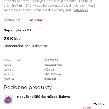
průměr cca 2 mm. Šňůrka je plochá a lze ji protáhnou i dírkou o
průměru 1 mm. Šňůrky jsou barveny napařovacími barvami, které
zanechávají hedvábí jemné a lesklé a barvy jsou...
celý popis
Dostupnost
na dotaz
Nejsem plátce DPH
23 Kč
/
ks
Momentálně není k dispozici
Číslo produktu:
13205162
barva:
starorůžová
barva 2:
růžová
velikost:
105-110 cm
materiál:
hedvábí
Podobné produkty
Hedvábná šňůrka růžovo-fialová
25 Kč
/
ks
skladem