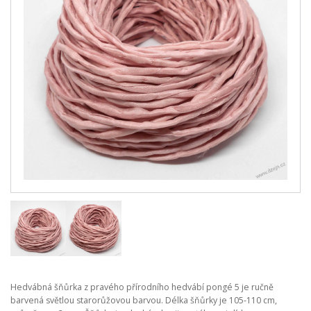
Hedvábná šňůrka z pravého přírodního hedvábí pongé 5 je ručně
barvená světlou starorůžovou barvou. Délka šňůrky je 105-110 cm,