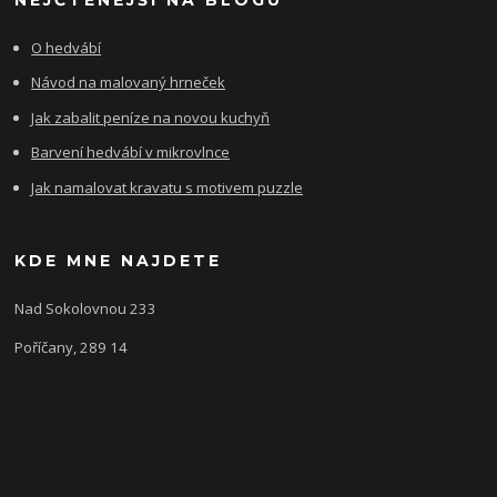
O hedvábí
Návod na malovaný hrneček
Jak zabalit peníze na novou kuchyň
Barvení hedvábí v mikrovlnce
Jak namalovat kravatu s motivem puzzle
KDE MNE NAJDETE
Nad Sokolovnou 233
Poříčany, 289 14