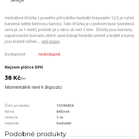
Hedvábná šňůrka z pravého přírodního hedvábí krepsatén 12,5 je ručně
barvená světle béžovou barvou. Tato šňůrka je v jednom kuse (uvedená
cena je za 1 metr), průměr je o něco víc než 2 mm. Šňůrky jsou barveny
napařovacími barvami, které zanechávají hedvábí jemné a lesklé a barvy
jsou krásně zářivé....
celý popis
Dostupnost
nedostupné
Nejsem plátce DPH
38 Kč
/
m
Momentálně není k dispozici
Číslo produktu:
13396836
barva:
béžová
velikost:
1 m
materiál:
hedvábí
Podobné produkty