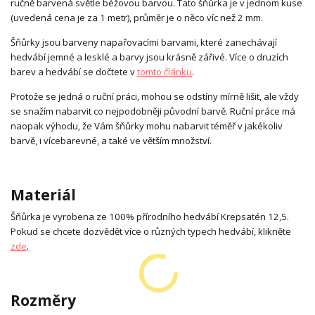
ručně barvená světle béžovou barvou. Tato šňůrka je v jednom kuse
(uvedená cena je za 1 metr), průměr je o něco víc než 2 mm.
Šňůrky jsou barveny napařovacími barvami, které zanechávají
hedvábí jemné a lesklé a barvy jsou krásně zářivé. Více o druzích
barev a hedvábí se dočtete v
tomto článku
.
Protože se jedná o ruční práci, mohou se odstíny mírně lišit, ale vždy
se snažím nabarvit co nejpodobněji původní barvě. Ruční práce má
naopak výhodu, že Vám šňůrky mohu nabarvit téměř v jakékoliv
barvě, i vícebarevné, a také ve větším množství.
Materiál
Šňůrka je vyrobena ze 100% přírodního hedvábí Krepsatén 12,5.
Pokud se chcete dozvědět více o různých typech hedvábí, klikněte
zde
.
Rozměry