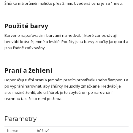
Šňůrka má průměr maličko přes 2 mm. Uvedená cena je za 1 metr.
Použité barvy
Barveno napařovacími barvami na hedvábí, které zanechávají
hedvábí krásně jemné a lesklé. Použity jsou barvy značky Jacquard a
jsou řádně zafixovány.
Praní a žehlení
Doporučuji ruční praní v jemném pracím prostředku nebo šamponu a
po vyprání narovnat, aby šňůrky neuschly zmačkané. Hedvábí je
sice možné žehlit, ale u šňůrek je to zbytečné - po narovnání
uschnou tak, že to není potřeba.
Parametry
barva
béžová