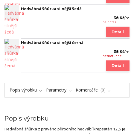
Hedvábná šňůrka silnější šedá
38 Kč
/
m
na dotaz
Detail
Hedvábná šňůrka silnější černá
38 Kč
/
m
nedostupné
Detail
Popis výrobku
Parametry
Komentáře
0
Popis výrobku
Hedvábná šňůrka z pravého přírodního hedvábí krepsatén 12,5 je