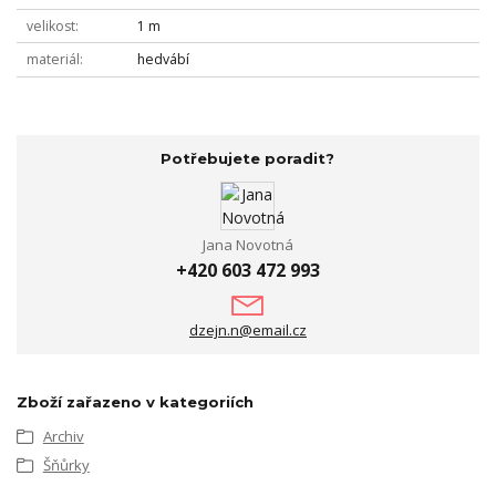
velikost
1 m
materiál
hedvábí
Potřebujete poradit?
Jana Novotná
+420 603 472 993
dzejn.n@email.cz
Zboží zařazeno v kategoriích
Archiv
Šňůrky