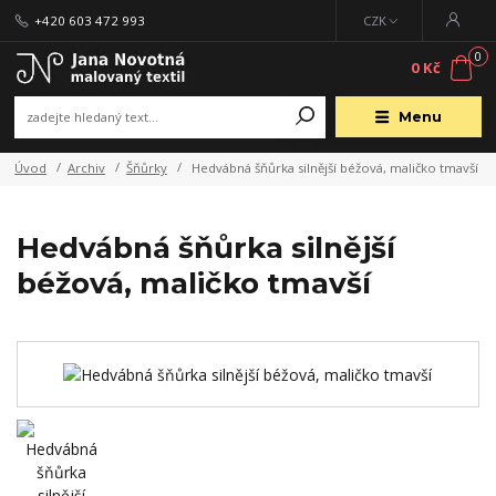
+420 603 472 993
CZK
0
0 Kč
Menu
Úvod
Archiv
Šňůrky
Hedvábná šňůrka silnější béžová, maličko tmavší
Hedvábná šňůrka silnější
béžová, maličko tmavší