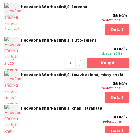
Hedvábná šňůrka silnější červená
38 Kč
/
m
nedostupné
Detail
Hedvábná šňůrka silnější žluto-zelená
38 Kč
/
m
skladem 3.8 m
Koupit
Hedvábná šňůrka silnější tmavě zelená, místy khaki
38 Kč
/
m
nedostupné
Detail
Hedvábná šňůrka silnější khaki, strakatá
38 Kč
/
m
nedostupné
Detail