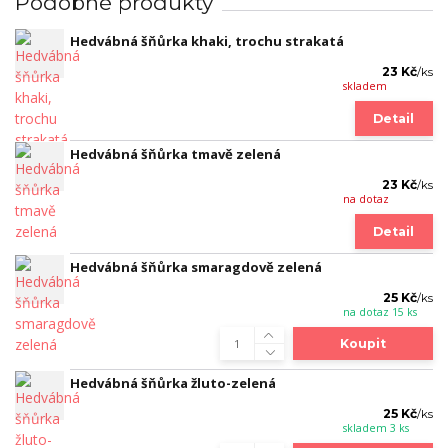
Podobné produkty
Hedvábná šňůrka khaki, trochu strakatá
23 Kč
/
ks
skladem
Detail
Hedvábná šňůrka tmavě zelená
23 Kč
/
ks
na dotaz
Detail
Hedvábná šňůrka smaragdově zelená
25 Kč
/
ks
na dotaz 15 ks
Koupit
Hedvábná šňůrka žluto-zelená
25 Kč
/
ks
skladem 3 ks