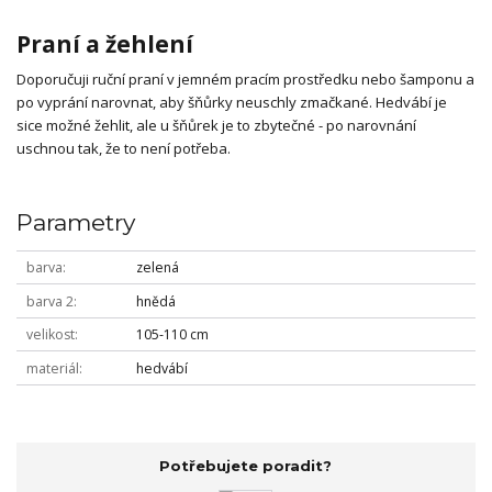
Praní a žehlení
Doporučuji ruční praní v jemném pracím prostředku nebo šamponu a
po vyprání narovnat, aby šňůrky neuschly zmačkané. Hedvábí je
sice možné žehlit, ale u šňůrek je to zbytečné - po narovnání
uschnou tak, že to není potřeba.
Parametry
barva
zelená
barva 2
hnědá
velikost
105-110 cm
materiál
hedvábí
Potřebujete poradit?