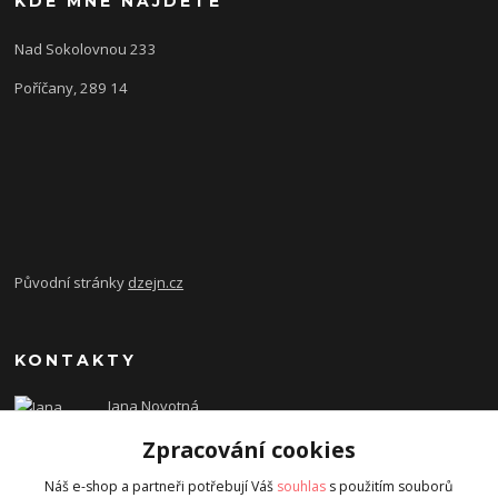
KDE MNE NAJDETE
Nad Sokolovnou 233
Poříčany, 289 14
Původní stránky
dzejn.cz
KONTAKTY
Jana Novotná
+420 603 472 993
Zpracování cookies
dzejn.n@email.cz
Náš e-shop a partneři potřebují Váš
souhlas
s použitím souborů