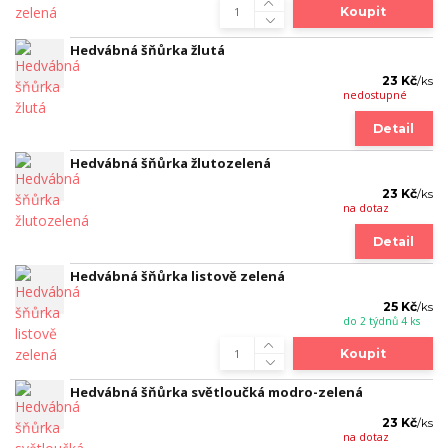
Koupit
Hedvábná šňůrka žlutá
23 Kč
/
ks
nedostupné
Detail
Hedvábná šňůrka žlutozelená
23 Kč
/
ks
na dotaz
Detail
Hedvábná šňůrka listově zelená
25 Kč
/
ks
do 2 týdnů 4 ks
Koupit
Hedvábná šňůrka světloučká modro-zelená
23 Kč
/
ks
na dotaz