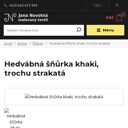
+420 603 472 993
CZK
0
0 Kč
Menu
Úvod
Archiv
Šňůrky
Hedvábná šňůrka khaki, trochu strakatá
Hedvábná šňůrka khaki,
trochu strakatá