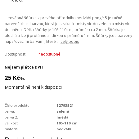
Hedvábná šňůrka z pravého přírodního hedvábí pongé 5 je ručně
barvená khaki barvou, která je strakatá - místy víc do zelena a místy víc
do hněda. Délka šňůrky je 105-110 cm, průměr cca 2 mm. Šňůrka je
plochá a lze ji protáhnou i dírkou o průměru 1 mm. Šňůrky jsou barveny
napařovacími barvami, které ...
celý popis
Dostupnost
nedostupné
Nejsem plátce DPH
25 Kč
/
ks
Momentálně není k dispozici
Číslo produktu:
12793521
barva:
zelená
barva 2:
hnědá
velikost:
105-110 cm
materiál:
hedvábí