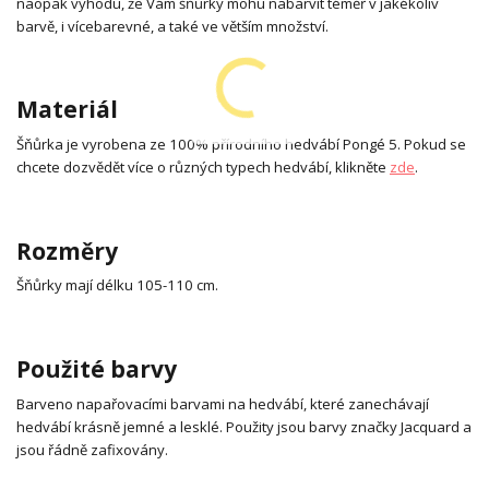
naopak výhodu, že Vám šňůrky mohu nabarvit téměř v jakékoliv
barvě, i vícebarevné, a také ve větším množství.
Materiál
Šňůrka je vyrobena ze 100% přírodního hedvábí Pongé 5. Pokud se
chcete dozvědět více o různých typech hedvábí, klikněte
zde
.
Rozměry
Šňůrky mají délku 105-110 cm.
Použité barvy
Barveno napařovacími barvami na hedvábí, které zanechávají
hedvábí krásně jemné a lesklé. Použity jsou barvy značky Jacquard a
jsou řádně zafixovány.