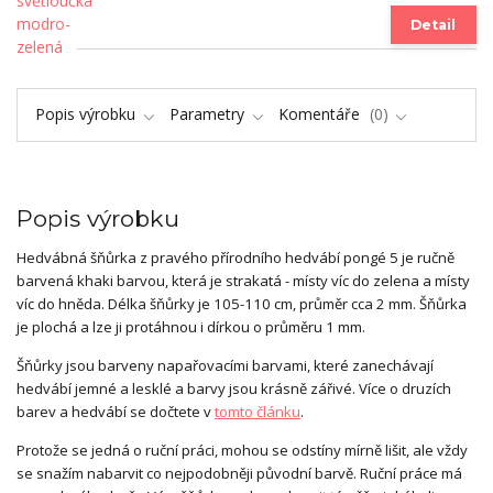
Detail
Popis výrobku
Parametry
Komentáře
0
Popis výrobku
Hedvábná šňůrka z pravého přírodního hedvábí pongé 5 je ručně
barvená khaki barvou, která je strakatá - místy víc do zelena a místy
víc do hněda. Délka šňůrky je 105-110 cm, průměr cca 2 mm. Šňůrka
je plochá a lze ji protáhnou i dírkou o průměru 1 mm.
Šňůrky jsou barveny napařovacími barvami, které zanechávají
hedvábí jemné a lesklé a barvy jsou krásně zářivé. Více o druzích
barev a hedvábí se dočtete v
tomto článku
.
Protože se jedná o ruční práci, mohou se odstíny mírně lišit, ale vždy
se snažím nabarvit co nejpodobněji původní barvě. Ruční práce má