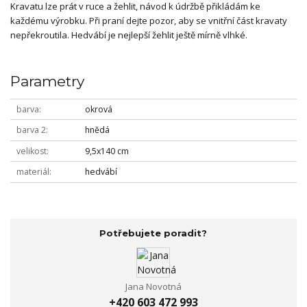
Kravatu lze prát v ruce a žehlit, návod k údržbě přikládám ke
každému výrobku. Při praní dejte pozor, aby se vnitřní část kravaty
nepřekroutila. Hedvábí je nejlepší žehlit ještě mírně vlhké.
Parametry
barva
okrová
barva 2
hnědá
velikost
9,5x140 cm
materiál
hedvábí
Potřebujete poradit?
Jana Novotná
+420 603 472 993