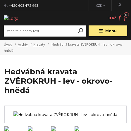
+420 603 472 993
CZK
0
0 Kč
Menu
Úvod
Archiv
Kravaty
Hedvábná kravata ZVĚROKRUH - lev - okrovo-
hnědá
Hedvábná kravata
ZVĚROKRUH - lev - okrovo-
hnědá