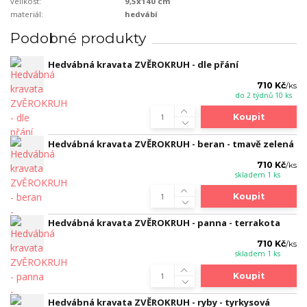
velikost:
9,5x140 cm
materiál:
hedvábí
Podobné produkty
Hedvábná kravata ZVĚROKRUH - dle přání
710 Kč
/
ks
do 2 týdnů 10 ks
Koupit
Hedvábná kravata ZVĚROKRUH - beran - tmavě zelená
710 Kč
/
ks
skladem 1 ks
Koupit
Hedvábná kravata ZVĚROKRUH - panna - terrakota
710 Kč
/
ks
skladem 1 ks
Koupit
Hedvábná kravata ZVĚROKRUH - ryby - tyrkysová