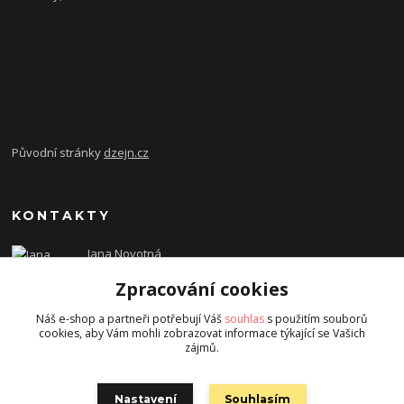
Původní stránky
dzejn.cz
KONTAKTY
Jana Novotná
+420 603 472 993
Zpracování cookies
dzejn.n@email.cz
Náš e-shop a partneři potřebují Váš
souhlas
s použitím souborů
cookies, aby Vám mohli zobrazovat informace týkající se Vašich
zájmů.
Nastavení
Souhlasím