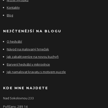
Kontakty
Blog
NEJČTENĚJŠÍ NA BLOGU
O hedvábí
Návod na malovaný hrneček
Jak zabalit peníze na novou kuchyň
Barvení hedvábí v mikrovlnce
Jak namalovat kravatu s motivem puzzle
KDE MNE NAJDETE
Nad Sokolovnou 233
Poříčany, 289 14