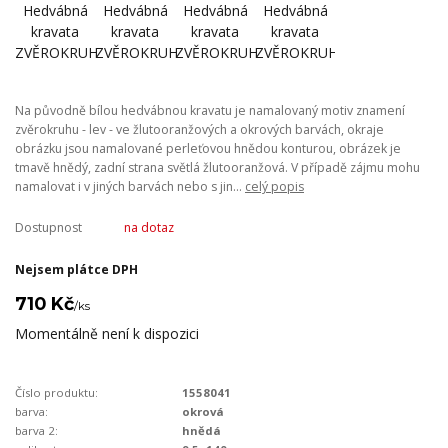
Na původně bílou hedvábnou kravatu je namalovaný motiv znamení
zvěrokruhu - lev - ve žlutooranžových a okrových barvách, okraje
obrázku jsou namalované perleťovou hnědou konturou, obrázek je
tmavě hnědý, zadní strana světlá žlutooranžová. V případě zájmu mohu
namalovat i v jiných barvách nebo s jin...
celý popis
Dostupnost
na dotaz
Nejsem plátce DPH
710 Kč
/
ks
Momentálně není k dispozici
Číslo produktu:
1558041
barva:
okrová
barva 2:
hnědá