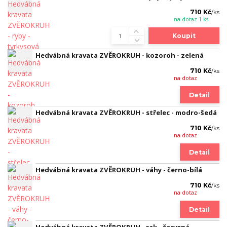
710 Kč
/
ks
na dotaz 1 ks
Koupit
Hedvábná kravata ZVĚROKRUH - kozoroh - zelená
710 Kč
/
ks
na dotaz
Detail
Hedvábná kravata ZVĚROKRUH - střelec - modro-šedá
710 Kč
/
ks
na dotaz
Detail
Hedvábná kravata ZVĚROKRUH - váhy - černo-bílá
710 Kč
/
ks
na dotaz
Detail