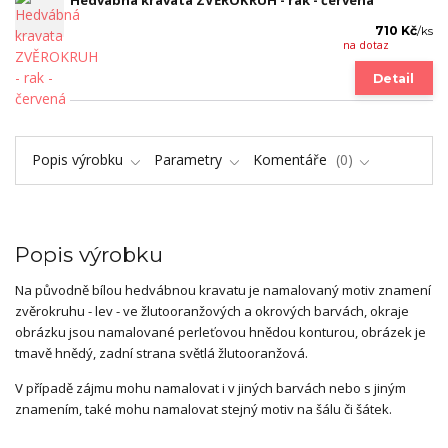
Hedvábná kravata ZVĚROKRUH - rak - červená
710 Kč
/
ks
na dotaz
Detail
Popis výrobku
Parametry
Komentáře
0
Popis výrobku
Na původně bílou hedvábnou kravatu je namalovaný motiv znamení
zvěrokruhu - lev - ve žlutooranžových a okrových barvách, okraje
obrázku jsou namalované perleťovou hnědou konturou, obrázek je
tmavě hnědý, zadní strana světlá žlutooranžová.
V případě zájmu mohu namalovat i v jiných barvách nebo s jiným
znamením, také mohu namalovat stejný motiv na šálu či šátek.