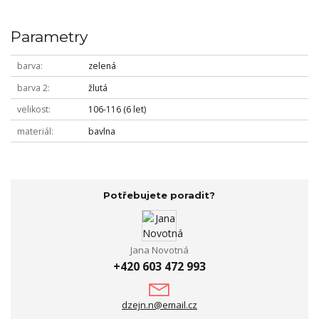
Parametry
barva
zelená
barva 2
žlutá
velikost
106-116 (6 let)
materiál
bavlna
Potřebujete poradit?
Jana Novotná
+420 603 472 993
dzejn.n@email.cz