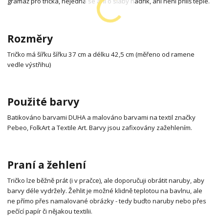
gramáž pro trička, nejedná se ani o slabý hadřík, ani není příliš teplé.
Rozměry
Tričko má šířku šířku 37 cm a délku 42,5 cm (měřeno od ramene
vedle výstřihu)
Použité barvy
Batikováno barvami DUHA a malováno barvami na textil značky
Pebeo, FolkArt a Textile Art. Barvy jsou zafixovány zažehlením.
Praní a žehlení
Tričko lze běžně prát (i v pračce), ale doporučuji obrátit naruby, aby
barvy déle vydržely. Žehlit je možné klidně teplotou na bavlnu, ale
ne přímo přes namalované obrázky - tedy buďto naruby nebo přes
pečící papír či nějakou textilii.