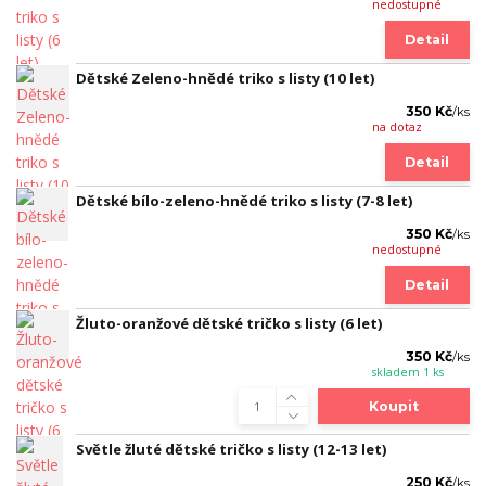
nedostupné
Detail
Dětské Zeleno-hnědé triko s listy (10 let)
350 Kč
/
ks
na dotaz
Detail
Dětské bílo-zeleno-hnědé triko s listy (7-8 let)
350 Kč
/
ks
nedostupné
Detail
Žluto-oranžové dětské tričko s listy (6 let)
350 Kč
/
ks
skladem 1 ks
Koupit
Světle žluté dětské tričko s listy (12-13 let)
250 Kč
/
ks