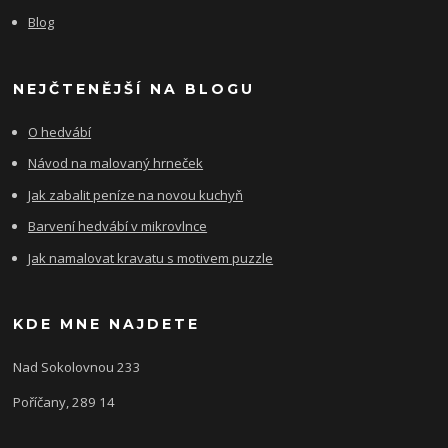
Blog
NEJČTENĚJŠÍ NA BLOGU
O hedvábí
Návod na malovaný hrneček
Jak zabalit peníze na novou kuchyň
Barvení hedvábí v mikrovlnce
Jak namalovat kravatu s motivem puzzle
KDE MNE NAJDETE
Nad Sokolovnou 233
Poříčany, 289 14