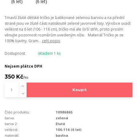
Tmavší žluté dětské tričko je batikované zelenou barvou a na přední
straně jsou ve žluté části natisknuté zelené javorové listy. Výrobce uvádí
velikost na 6 let (106 - 116 cm), tričko má ale širší střih, proto prosím
věnujte pozornost rozměrům uvedeným níže. Materiál Tričko je ze
100% bavlny. Gram...
celý popis
Dostupnost
skladem 1 ks
Nejsem plátce DPH
350 Kč
/
ks
Koupit
Číslo produktu:
10986865
barva:
zelená
barva 2:
žlutá
velikost:
106-116 (6 let)
materiál:
bavlna