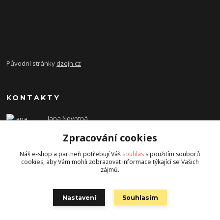
Původní stránky
dzejn.cz
KONTAKTY
Jana Novotná
+420 603 472 993
Zpracování cookies
dzejn.n@email.cz
Náš e-shop a partneři potřebují Váš
souhlas
s použitím souborů
cookies, aby Vám mohli zobrazovat informace týkající se Vašich
zájmů.
Nastavení
Souhlasím