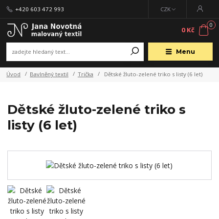
+420 603 472 993
CZK
0
0 Kč
Menu
Úvod
Bavlněný textil
Trička
Dětské žluto-zelené triko s listy (6 let)
Dětské žluto-zelené triko s
listy (6 let)