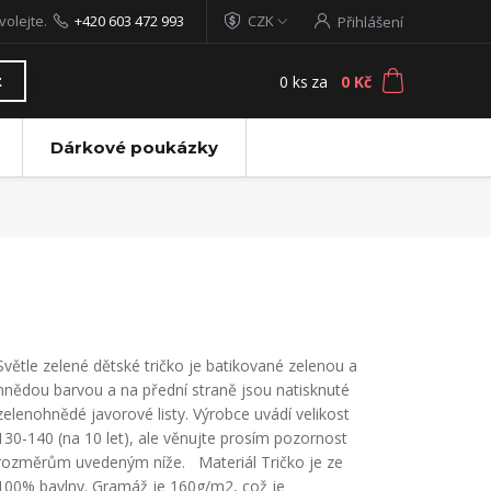
volejte.
+420 603 472 993
CZK
Přihlášení
0
ks
za
0 Kč
t
Dárkové poukázky
Světle zelené dětské tričko je batikované zelenou a
hnědou barvou a na přední straně jsou natisknuté
zelenohnědé javorové listy. Výrobce uvádí velikost
130-140 (na 10 let), ale věnujte prosím pozornost
rozměrům uvedeným níže. Materiál Tričko je ze
100% bavlny. Gramáž je 160g/m2, což je