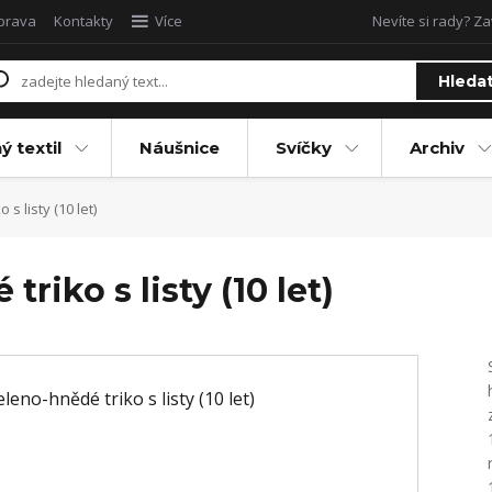
oprava
Kontakty
Více
Nevíte si rady? Za
Hleda
ý textil
Náušnice
Svíčky
Archiv
s listy (10 let)
riko s listy (10 let)