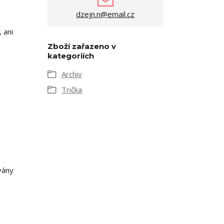
dzejn.n@email.cz
 ani
Zboží zařazeno v
kategoriích
Archiv
Trička
vány