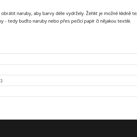
i obrátit naruby, aby barvy déle vydržely. Žehlit je možné klidně t
 - tedy buďto naruby nebo přes pečící papír či nějakou textilii.
t)