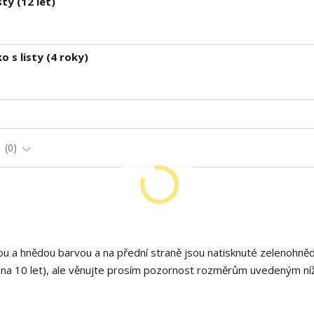
ty (12 let)
 s listy (4 roky)
e
0
nou a hnědou barvou a na přední straně jsou natisknuté zelenohně
 (na 10 let), ale věnujte prosím pozornost rozměrům uvedeným ní