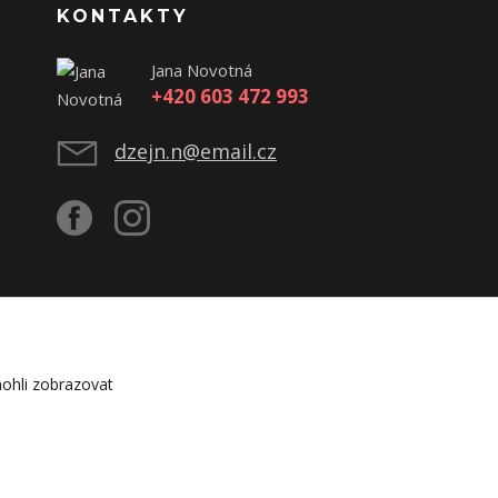
KONTAKTY
Jana Novotná
+420 603 472 993
dzejn.n@email.cz
ohli zobrazovat