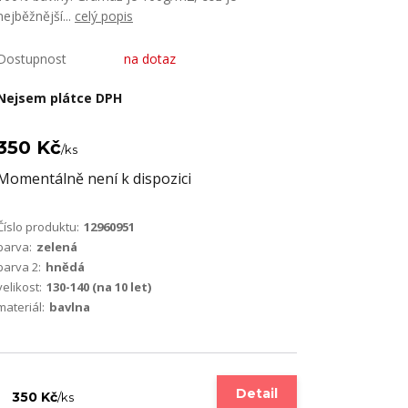
nejběžnější...
celý popis
Dostupnost
na dotaz
Nejsem plátce DPH
350 Kč
/
ks
Momentálně není k dispozici
Číslo produktu:
12960951
barva:
zelená
barva 2:
hnědá
velikost:
130-140 (na 10 let)
materiál:
bavlna
Detail
350 Kč
/
ks