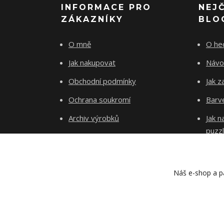
INFORMACE PRO
NEJ
ZÁKAZNÍKY
BLO
O mně
O he
Jak nakupovat
Návo
Obchodní podmínky
Jak z
Ochrana soukromí
Barve
Archiv výrobků
Jak 
puzz
Kontakty
Blog
Náš e-shop a pa