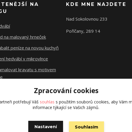
ČTENĚJŠÍ NA
KDE MNE NAJDETE
GU
Nad Sokolovnou 233
dvábí
Poříčany, 289 14
d na malovaný hrneček
abalit peníze na novou kuchyň
ní hedvábí v mikrovlnce
namalovat kravatu s motivem
le
Zpracování cookies
Původní stránky
dzejn.cz
rtneři potřebují Váš
souhlas
s použitím souborů cookies, aby Vám m
informace týkající se Vašich zájmů.
Nastavení
Souhlasím