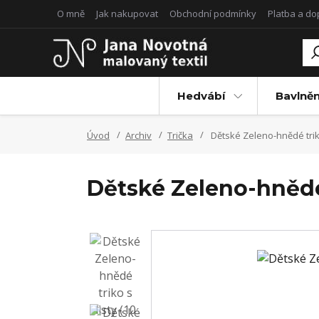
O mně
Jak nakupovat
Obchodní podmínky
Platba a d
Hedvábí
Bavlněn
Úvod
Archiv
Trička
Dětské Zeleno-hnědé triko 
Dětské Zeleno-hnědé t