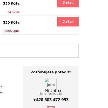
Detail
350 Kč
/
ks
na dotaz
Detail
350 Kč
/
ks
nedostupné
Potřebujete poradit?
dé
že.
Jana Novotná
+420 603 472 993