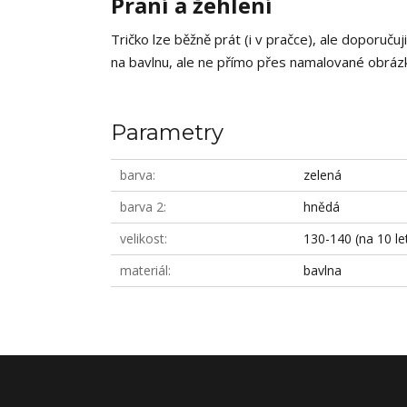
Praní a žehlení
Tričko lze běžně prát (i v pračce), ale doporučuj
na bavlnu, ale ne přímo přes namalované obrázky
Parametry
barva
zelená
barva 2
hnědá
velikost
130-140 (na 10 le
materiál
bavlna