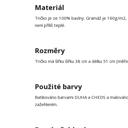
Materiál
Tričko je ze 100% bavlny. Gramáž je 160g/m2, co
není příliš teplé.
Rozměry
Tričko má šířku šířku 38 cm a délku 51 cm (měř
Použité barvy
Batikováno barvami DUHA a CHEDS a malováno ba
zažehlením.