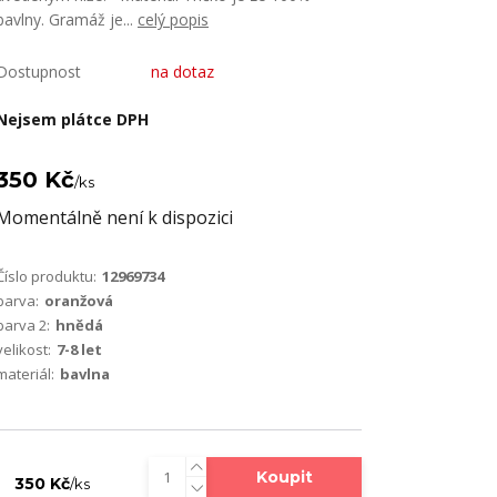
bavlny. Gramáž je...
celý popis
Dostupnost
na dotaz
Nejsem plátce DPH
350 Kč
/
ks
Momentálně není k dispozici
Číslo produktu:
12969734
barva:
oranžová
barva 2:
hnědá
velikost:
7-8 let
materiál:
bavlna
Koupit
350 Kč
/
ks