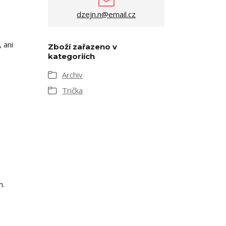
dzejn.n@email.cz
 ani
Zboží zařazeno v
kategoriích
Archiv
Trička
m.