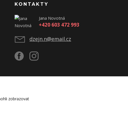
KONTAKTY
Jana Novotná
+420 603 472 993
dzejn.n@email.cz
ohli zobrazovat