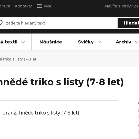
oprava
Kontakty
Více
Nevíte si rady? Za
Hleda
ý textil
Náušnice
Svíčky
Archiv
riko s listy (7-8 let)
ědé triko s listy (7-8 let)