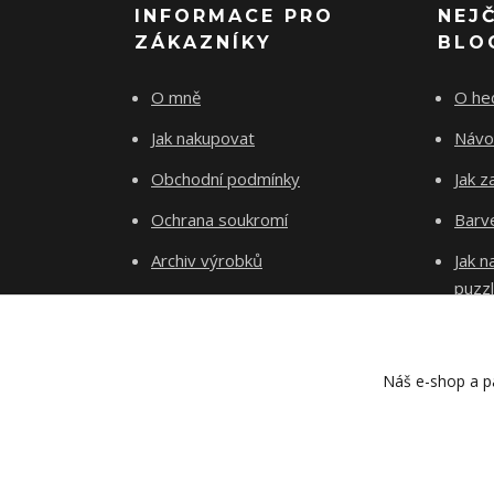
INFORMACE PRO
NEJ
ZÁKAZNÍKY
BLO
O mně
O he
Jak nakupovat
Návo
Obchodní podmínky
Jak z
Ochrana soukromí
Barve
Archiv výrobků
Jak 
puzz
Kontakty
Blog
Náš e-shop a pa