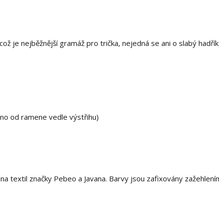
ž je nejběžnější gramáž pro trička, nejedná se ani o slabý hadřík,
eno od ramene vedle výstřihu)
 textil značky Pebeo a Javana. Barvy jsou zafixovány zažehlení