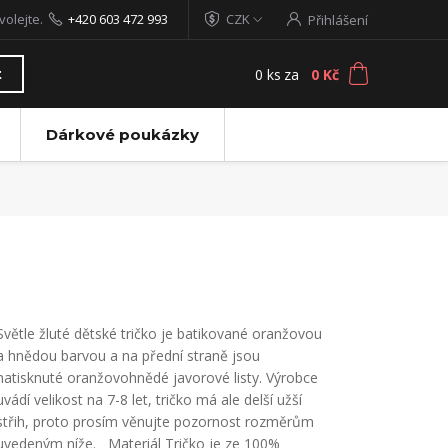
volejte.
+420 603 472 993
CZK
Přihlášení
0
ks
za
0 Kč
t
Dárkové poukázky
Světle žluté dětské tričko je batikované oranžovou
a hnědou barvou a na přední straně jsou
natisknuté oranžovohnědé javorové listy. Výrobce
uvádí velikost na 7-8 let, tričko má ale delší užší
střih, proto prosím věnujte pozornost rozměrům
uvedeným níže. Materiál Tričko je ze 100%