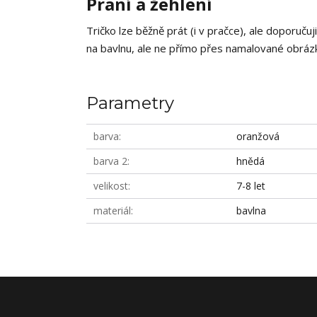
Praní a žehlení
Tričko lze běžně prát (i v pračce), ale doporučuj
na bavlnu, ale ne přímo přes namalované obrázky
Parametry
barva
oranžová
barva 2
hnědá
velikost
7-8 let
materiál
bavlna