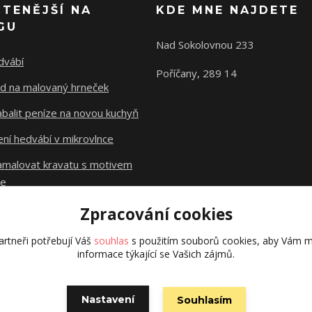
ČTENĚJŠÍ NA
KDE MNE NAJDETE
GU
Nad Sokolovnou 233
dvábí
Poříčany, 289 14
d na malovaný hrneček
abalit peníze na novou kuchyň
ní hedvábí v mikrovlnce
namalovat kravatu s motivem
le
Zpracování cookies
Původní stránky
dzejn.cz
rtneři potřebují Váš
souhlas
s použitím souborů cookies, aby Vám m
informace týkající se Vašich zájmů.
Nastavení
Souhlasím