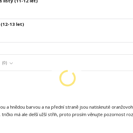
 listy (11-12 let)
 (12-13 let)
e
0
ovou a hnědou barvou a na přední straně jsou natisknuté oranžovo
t, tričko má ale delší užší střih, proto prosím věnujte pozornost 