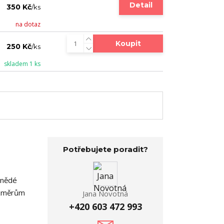
Detail
350 Kč
/
ks
na dotaz
Koupit
250 Kč
/
ks
skladem 1 ks
Potřebujete poradit?
hnědé
rozměrům
Jana Novotná
+420 603 472 993