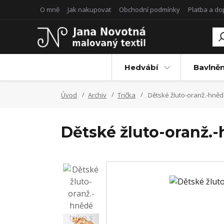
O mně
Jak nakupovat
Obchodní podmínky
Platba a d
Hedvábí
Bavlněn
Úvod
Archiv
Trička
Dětské žluto-oranž.-hnědé t
Dětské žluto-oranž.-hn