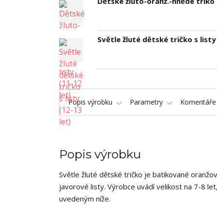
Dětské žluto-oranž.-hnědé triko s
Světle žluté dětské tričko s listy
Popis výrobku
Parametry
Komentář
Popis výrobku
Světle žluté dětské tričko je batikované oranž
javorové listy. Výrobce uvádí velikost na 7-8 le
uvedeným níže.