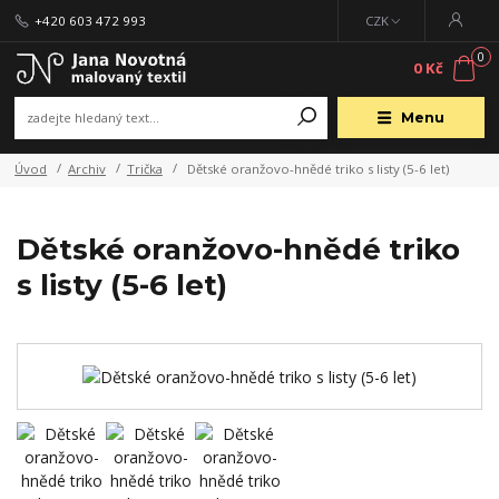
+420 603 472 993
CZK
0
0 Kč
Menu
Úvod
Archiv
Trička
Dětské oranžovo-hnědé triko s listy (5-6 let)
Dětské oranžovo-hnědé triko
s listy (5-6 let)