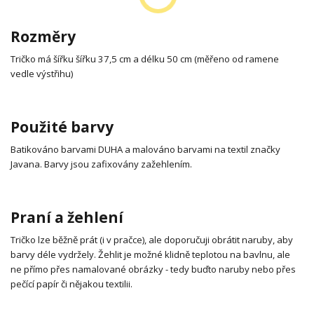
Rozměry
Tričko má šířku šířku 37,5 cm a délku 50 cm (měřeno od ramene
vedle výstřihu)
Použité barvy
Batikováno barvami DUHA a malováno barvami na textil značky
Javana. Barvy jsou zafixovány zažehlením.
Praní a žehlení
Tričko lze běžně prát (i v pračce), ale doporučuji obrátit naruby, aby
barvy déle vydržely. Žehlit je možné klidně teplotou na bavlnu, ale
ne přímo přes namalované obrázky - tedy buďto naruby nebo přes
pečící papír či nějakou textilii.