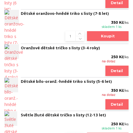
Detail
Dětské oranžovo-hnědé triko s listy (7-8 let)
350 Kč
/
ks
skladem 1 ks
Koupit
Oranžové dětské tričko s listy (3-4 roky)
250 Kč
/
ks
na dotaz
Detail
Dětské bílo-oranž.-hnědé triko s listy (5-6 let)
350 Kč
/
ks
na dotaz
Detail
Světle žluté dětské tričko s listy (12-13 let)
250 Kč
/
ks
skladem 1 ks