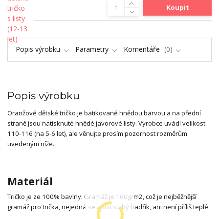
Koupit
Popis výrobku
Parametry
Komentáře
0
Popis výrobku
Oranžové dětské tričko je batikované hnědou barvou a na přední
straně jsou natisknuté hnědé javorové listy. Výrobce uvádí velikost
110-116 (na 5-6 let), ale věnujte prosím pozornost rozměrům
uvedeným níže.
Materiál
Tričko je ze 100% bavlny. Gramáž je 160g/m2, což je nejběžnější
gramáž pro trička, nejedná se ani o slabý hadřík, ani není příliš teplé.