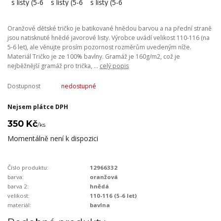
Oranžové dětské tričko je batikované hnědou barvou a na přední straně
jsou natisknuté hnědé javorové listy. Výrobce uvádí velikost 110-116 (na
5-6 let), ale věnujte prosím pozornost rozměrům uvedeným níže.
Materiál Tričko je ze 100% bavlny. Gramáž je 160g/m2, což je
nejběžnější gramáž pro trička, ...
celý popis
Dostupnost
nedostupné
Nejsem plátce DPH
350 Kč
/
ks
Momentálně není k dispozici
Číslo produktu:
12966332
barva:
oranžová
barva 2:
hnědá
velikost:
110-116 (5-6 let)
materiál:
bavlna