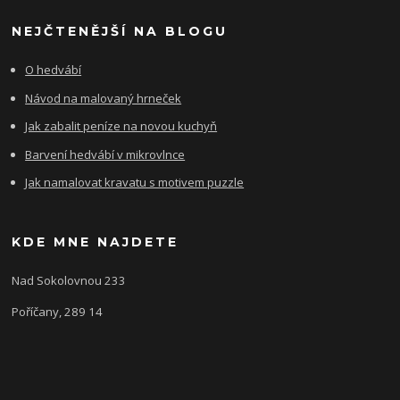
NEJČTENĚJŠÍ NA BLOGU
O hedvábí
Návod na malovaný hrneček
Jak zabalit peníze na novou kuchyň
Barvení hedvábí v mikrovlnce
Jak namalovat kravatu s motivem puzzle
KDE MNE NAJDETE
Nad Sokolovnou 233
Poříčany, 289 14