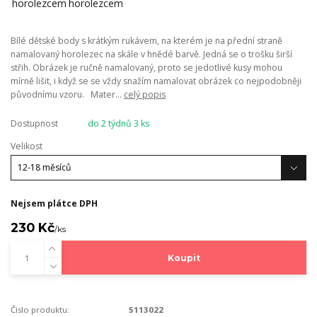
Bílé dětské body s krátkým rukávem, na kterém je na přední straně
namalovaný horolezec na skále v hnědé barvě. Jedná se o trošku širší
střih. Obrázek je ručně namalovaný, proto se jedotlivé kusy mohou
mírně lišit, i když se se vždy snažím namalovat obrázek co nejpodobněji
původnímu vzoru. Mater...
celý popis
Dostupnost
do 2 týdnů 3 ks
Velikost
Nejsem plátce DPH
230 Kč
/
ks
Koupit
Číslo produktu:
5113022