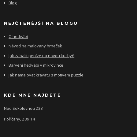
Blog
NEJČTENĚJŠÍ NA BLOGU
O hedvábí
Návod na malovaný hrneček
Jak zabalit peníze na novou kuchyň
Barvení hedvábí v mikrovlnce
Jak namalovat kravatu s motivem puzzle
KDE MNE NAJDETE
Nad Sokolovnou 233
Poříčany, 289 14