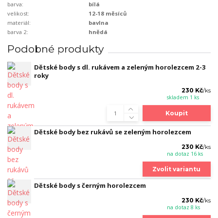
barva:
bílá
velikost:
12-18 měsíců
materiál:
bavlna
barva 2:
hnědá
Podobné produkty
Dětské body s dl. rukávem a zeleným horolezcem 2-3
roky
230 Kč
/
ks
skladem 1 ks
Koupit
Dětské body bez rukávů se zeleným horolezcem
230 Kč
/
ks
na dotaz 16 ks
Zvolit variantu
Dětské body s černým horolezcem
230 Kč
/
ks
na dotaz 8 ks