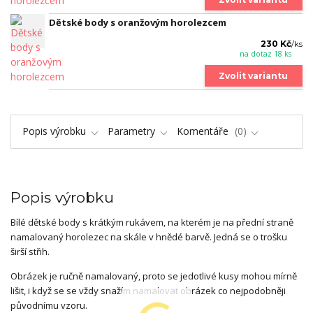
Dětské body s oranžovým horolezcem
230 Kč
/
ks
na dotaz 18 ks
Zvolit variantu
Popis výrobku
Parametry
Komentáře
0
Popis výrobku
Bílé dětské body s krátkým rukávem, na kterém je na přední straně
namalovaný horolezec na skále v hnědé barvě. Jedná se o trošku
širší střih.
Obrázek je ručně namalovaný, proto se jedotlivé kusy mohou mírně
lišit, i když se se vždy snažím namalovat obrázek co nejpodobněji
původnímu vzoru.