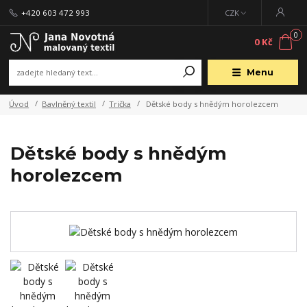
+420 603 472 993
CZK
0
0 Kč
Menu
Úvod
Bavlněný textil
Trička
Dětské body s hnědým horolezcem
Dětské body s hnědým
horolezcem