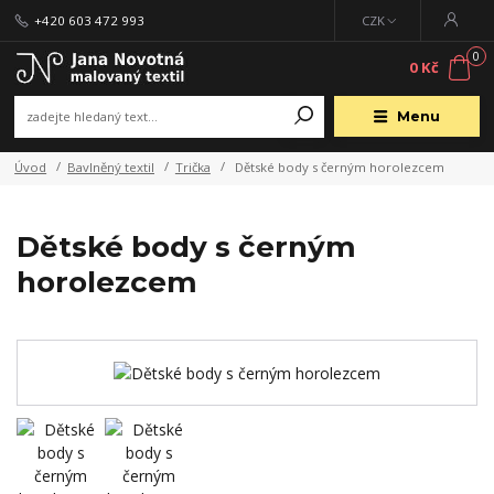
+420 603 472 993
CZK
0
0 Kč
Menu
Úvod
Bavlněný textil
Trička
Dětské body s černým horolezcem
Dětské body s černým
horolezcem