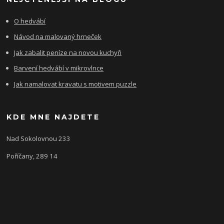
O hedvábí
Návod na malovaný hrneček
Jak zabalit peníze na novou kuchyň
Barvení hedvábí v mikrovlnce
Jak namalovat kravatu s motivem puzzle
KDE MNE NAJDETE
Nad Sokolovnou 233
Poříčany, 289 14