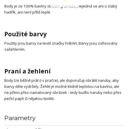
Body je ze 100% bavlny střední gramáže, nejedná se ani o slabý
hadřík, ani není příliš teplé.
Použité barvy
Použity jsou barvy na textil značky FolkArt. Barvy jsou zafixovány
zažehlením.
Praní a žehlení
Body lze běžně prát (i v pračce), ale doporučuji obrátit naruby, aby
barvy déle vydržely. Žehlit je možné klidně teplotou na bavlnu, ale
ne přímo přes namalovaný obrázek - tedy buďto naruby nebo přes
pečící papír či nějakou textilii.
Parametry