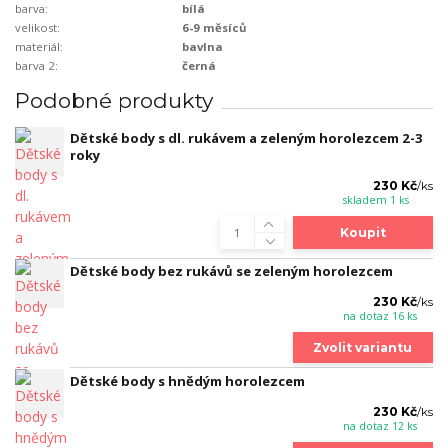
barva:
bílá
velikost:
6-9 měsíců
materiál:
bavlna
barva 2:
černá
Podobné produkty
Dětské body s dl. rukávem a zeleným horolezcem 2-3
roky
230 Kč
/
ks
skladem 1 ks
Koupit
Dětské body bez rukávů se zeleným horolezcem
230 Kč
/
ks
na dotaz 16 ks
Zvolit variantu
Dětské body s hnědým horolezcem
230 Kč
/
ks
na dotaz 12 ks