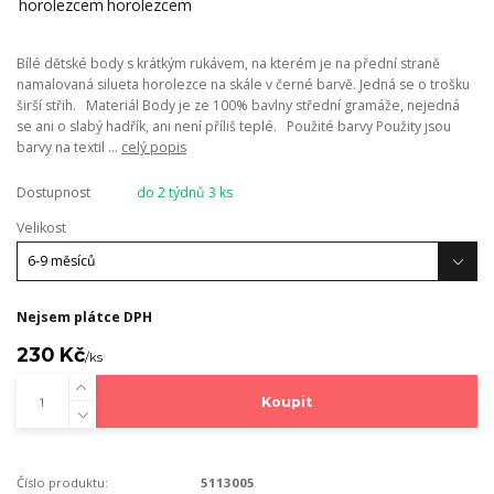
Bílé dětské body s krátkým rukávem, na kterém je na přední straně
namalovaná silueta horolezce na skále v černé barvě. Jedná se o trošku
širší střih. Materiál Body je ze 100% bavlny střední gramáže, nejedná
se ani o slabý hadřík, ani není příliš teplé. Použité barvy Použity jsou
barvy na textil ...
celý popis
Dostupnost
do 2 týdnů 3 ks
Velikost
Nejsem plátce DPH
230 Kč
/
ks
Koupit
Číslo produktu:
5113005