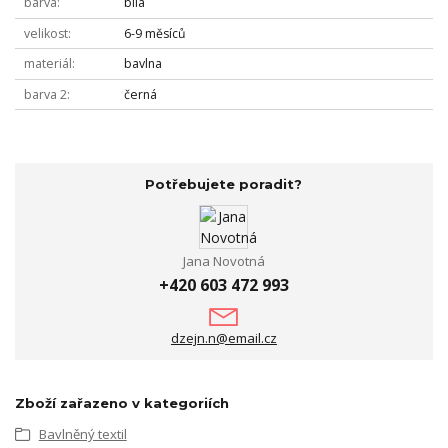
barva
bílá
velikost
6-9 měsíců
materiál
bavlna
barva 2
černá
Potřebujete poradit?
Jana Novotná
+420 603 472 993
dzejn.n@email.cz
Zboží zařazeno v kategoriích
Bavlněný textil