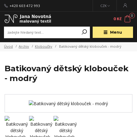
+420 603 472 993
CZK
0
0 Kč
Menu
Úvod
Archiv
Kloboučky
Batikovaný dětský klobouček - modrý
Batikovaný dětský klobouček
- modrý