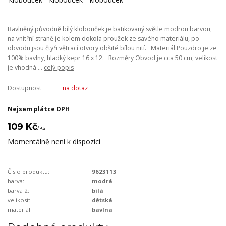
Bavlněný původně bílý klobouček je batikovaný světle modrou barvou,
na vnitřní straně je kolem dokola proužek ze savého materiálu, po
obvodu jsou čtyři větrací otvory obšité bílou nití. Materiál Pouzdro je ze
100% bavlny, hladký kepr 16 x 12. Rozměry Obvod je cca 50 cm, velikost
je vhodná ...
celý popis
Dostupnost
na dotaz
Nejsem plátce DPH
109 Kč
/
ks
Momentálně není k dispozici
Číslo produktu:
9623113
barva:
modrá
barva 2:
bílá
velikost:
dětská
materiál:
bavlna