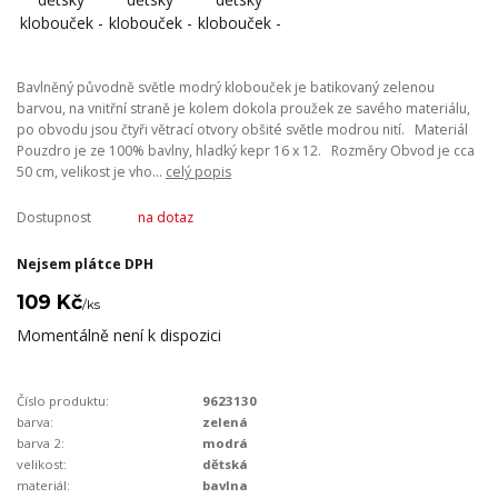
Bavlněný původně světle modrý klobouček je batikovaný zelenou
barvou, na vnitřní straně je kolem dokola proužek ze savého materiálu,
po obvodu jsou čtyři větrací otvory obšité světle modrou nití. Materiál
Pouzdro je ze 100% bavlny, hladký kepr 16 x 12. Rozměry Obvod je cca
50 cm, velikost je vho...
celý popis
Dostupnost
na dotaz
Nejsem plátce DPH
109 Kč
/
ks
Momentálně není k dispozici
Číslo produktu:
9623130
barva:
zelená
barva 2:
modrá
velikost:
dětská
materiál:
bavlna