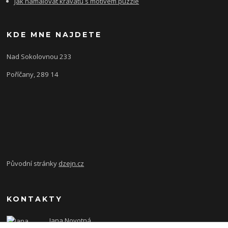
Jak namalovat kravatu s motivem puzzle
KDE MNE NAJDETE
Nad Sokolovnou 233
Poříčany, 289 14
Původní stránky
dzejn.cz
KONTAKTY
Jana Novotná