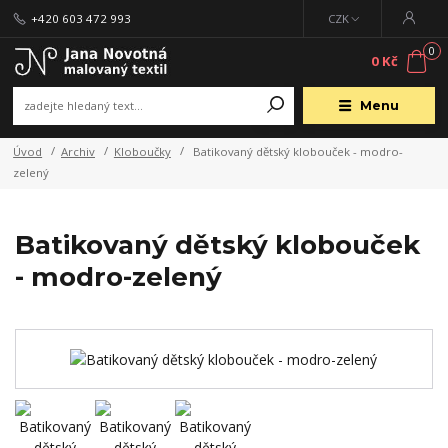
+420 603 472 993
CZK
0
0 Kč
Menu
Úvod
Archiv
Kloboučky
Batikovaný dětský klobouček - modro-
zelený
Batikovaný dětský klobouček
- modro-zelený