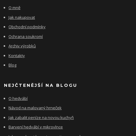
O mně
Jak nakupovat
Obchodní podmínky
Ochrana soukromí
Archiv výrobků
Kontakty
Blog
NEJČTENĚJŠÍ NA BLOGU
O hedvábí
Návod na malovaný hrneček
Jak zabalit peníze na novou kuchyň
Barvení hedvábí v mikrovlnce