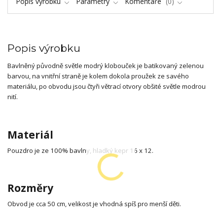
Popis výrobku
Parametry
Komentáře
0
Popis výrobku
Bavlněný původně světle modrý klobouček je batikovaný zelenou
barvou, na vnitřní straně je kolem dokola proužek ze savého
materiálu, po obvodu jsou čtyři větrací otvory obšité světle modrou
nití.
Materiál
Pouzdro je ze 100% bavlny, hladký kepr 16 x 12.
Rozměry
Obvod je cca 50 cm, velikost je vhodná spíš pro menší děti.