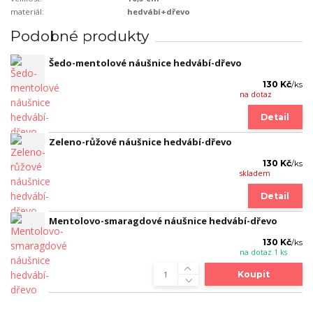
materiál:
hedvábí+dřevo
Podobné produkty
Šedo-mentolové náušnice hedvábí-dřevo
130 Kč
/
ks
na dotaz
Detail
Zeleno-růžové náušnice hedvábí-dřevo
130 Kč
/
ks
skladem
Detail
Mentolovo-smaragdové náušnice hedvábí-dřevo
130 Kč
/
ks
na dotaz 1 ks
Koupit