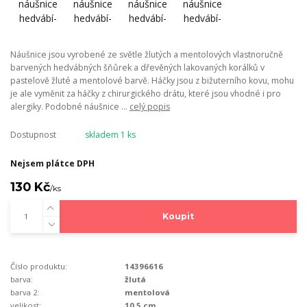
Náušnice jsou vyrobené ze světle žlutých a mentolových vlastnoručně
barvených hedvábných šňůrek a dřevěných lakovaných korálků v
pastelově žluté a mentolové barvě. Háčky jsou z bižuterního kovu, mohu
je ale vyměnit za háčky z chirurgického drátu, které jsou vhodné i pro
alergiky. Podobné náušnice ...
celý popis
Dostupnost
skladem 1 ks
Nejsem plátce DPH
130 Kč
/
ks
Koupit
Číslo produktu:
14396616
barva:
žlutá
barva 2:
mentolová
velikost:
10,5 cm