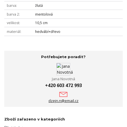
barva
žlutá
barva 2
mentolová
velikost
10,5 cm
materiál
hedvábí+dřevo
Potřebujete poradit?
Jana Novotná
+420 603 472 993
dzejn.n@email.cz
Zboží zařazeno v kategoriích