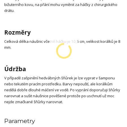
bižuterního kovu, na přání mohu vyměnit za háčky z chirurgického
drátu.
Rozměry
Celková délka náušnic včetně háčku je 10,5 cm, velikost korálků je 8
mm.
Údržba
V případě zašpinění hedvábných šňůrek je lze vyprat v šamponu
nebo tekutém pracím prostředku. Barvy nepouští, ale korálkům
nedělá dobře dlouhé máčení ve vodě. Po vyprání doporučuji šňůrky
narovnat a sušit náušnice pověšené protože po uschnutí už moc
nejde zmačkané šňůrky narovnat.
Parametry