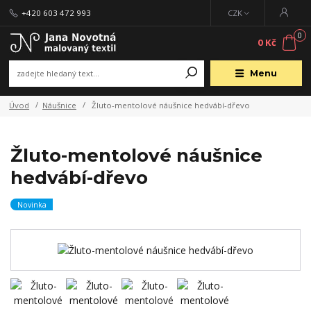
+420 603 472 993
CZK
0
0 Kč
Menu
Úvod
Náušnice
Žluto-mentolové náušnice hedvábí-dřevo
Žluto-mentolové náušnice
hedvábí-dřevo
Novinka