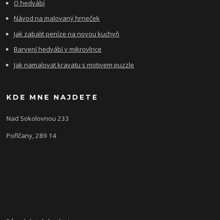
O hedvábí
Návod na malovaný hrneček
Jak zabalit peníze na novou kuchyň
Barvení hedvábí v mikrovlnce
Jak namalovat kravatu s motivem puzzle
KDE MNE NAJDETE
Nad Sokolovnou 233
Poříčany, 289 14