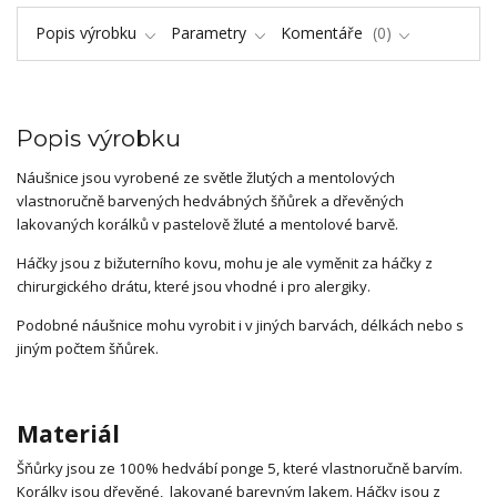
Popis výrobku
Parametry
Komentáře
0
Popis výrobku
Náušnice jsou vyrobené ze světle žlutých a mentolových
vlastnoručně barvených hedvábných šňůrek a dřevěných
lakovaných korálků v pastelově žluté a mentolové barvě.
Háčky jsou z bižuterního kovu, mohu je ale vyměnit za háčky z
chirurgického drátu, které jsou vhodné i pro alergiky.
Podobné náušnice mohu vyrobit i v jiných barvách, délkách nebo s
jiným počtem šňůrek.
Materiál
Šňůrky jsou ze 100% hedvábí ponge 5, které vlastnoručně barvím.
Korálky jsou dřevěné, lakované barevným lakem. Háčky jsou z