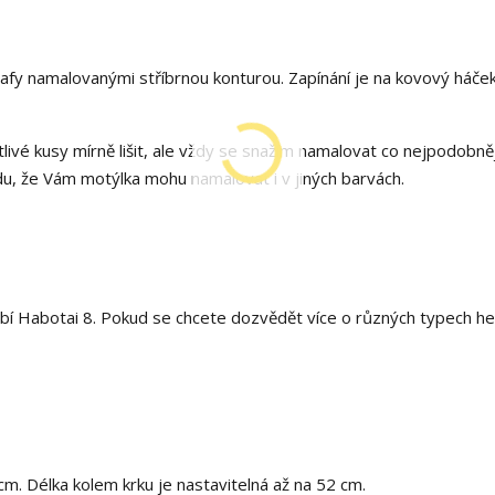
fy namalovanými stříbrnou konturou. Zapínání je na kovový háček
livé kusy mírně lišit, ale vždy se snažím namalovat co nejpodobněj
, že Vám motýlka mohu namalovat i v jiných barvách.
í Habotai 8. Pokud se chcete dozvědět více o různých typech he
. Délka kolem krku je nastavitelná až na 52 cm.