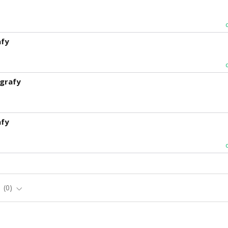
afy
grafy
afy
e
0