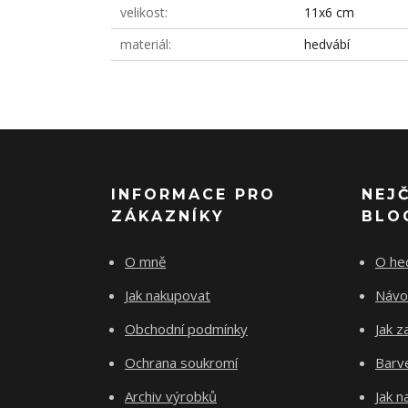
velikost
11x6 cm
materiál
hedvábí
INFORMACE PRO
NEJ
ZÁKAZNÍKY
BLO
O mně
O he
Jak nakupovat
Návo
Obchodní podmínky
Jak z
Ochrana soukromí
Barve
Archiv výrobků
Jak 