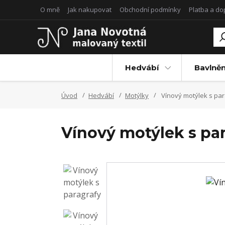
O mně
Jak nakupovat
Obchodní podmínky
Platba a d
Hedvábí
Bavlněn
Úvod
Hedvábí
Motýlky
Vínový motýlek s par
Vínový motýlek s pa