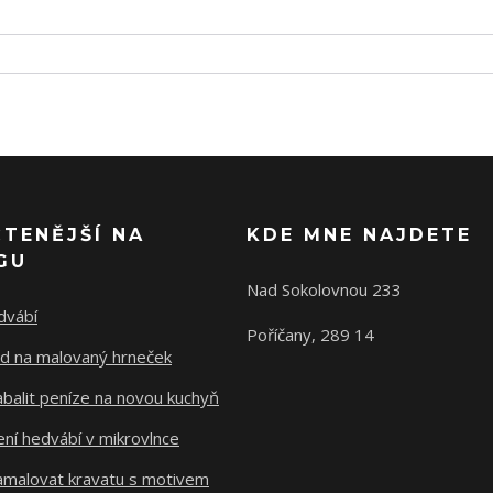
ČTENĚJŠÍ NA
KDE MNE NAJDETE
GU
Nad Sokolovnou 233
dvábí
Poříčany, 289 14
d na malovaný hrneček
abalit peníze na novou kuchyň
ní hedvábí v mikrovlnce
namalovat kravatu s motivem