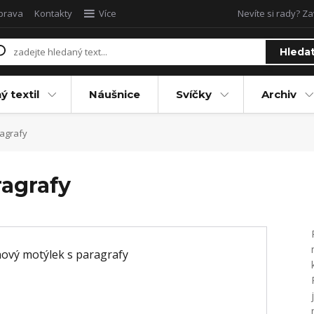
oprava
Kontakty
Více
Nevíte si rady? Za
Hleda
ý textil
Náušnice
Svíčky
Archiv
agrafy
ragrafy