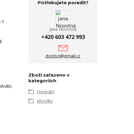
Potřebujete poradit?
 s
Jana Novotná
+420 603 472 993
i
dzejn.n@email.cz
Zboží zařazeno v
kategoriích
dvábí,
Hedvábí
Motýlky