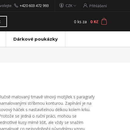
volejte.
+420 603 472 993
CZK
Přihlášení
0
ks
za
0 Kč
t
Dárkové poukázky
Ručně malovaný tmavě vínový motýlek s paragrafy
namalovanými stříbrnou konturou. Zapínání je na
kovový háček s nastavitelnou délkou kolem krku.
Protože se jedná o ruční práci, mohou se
jednotlivé kusy mírně lišit, ale vždy se snažím
namalovat co nejpodobněji původnímu vzoru.