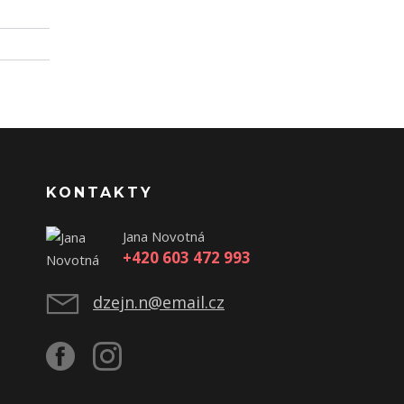
KONTAKTY
Jana Novotná
+420 603 472 993
dzejn.n@email.cz