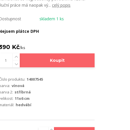
Ruční práce má naopak vý...
celý popis
Dostupnost
skladem 1 ks
Nejsem plátce DPH
390 Kč
/
ks
Koupit
Číslo produktu:
14007545
barva:
vínová
barva 2:
stříbrná
velikost:
11x6 cm
materiál:
hedvábí