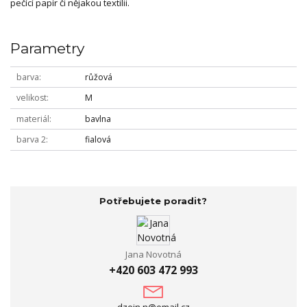
pečící papír či nějakou textilii.
Parametry
barva
růžová
velikost
M
materiál
bavlna
barva 2
fialová
Potřebujete poradit?
Jana Novotná
+420 603 472 993
dzejn.n@email.cz