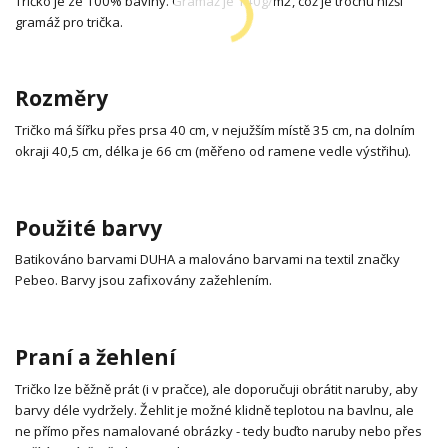
Tričko je ze 100% bavlny. Gramáž je 140g/m2, což je trochu nižší
gramáž pro trička.
Rozměry
Tričko má šířku přes prsa 40 cm, v nejužším místě 35 cm, na dolním
okraji 40,5 cm, délka je 66 cm (měřeno od ramene vedle výstřihu).
Použité barvy
Batikováno barvami DUHA a malováno barvami na textil značky
Pebeo. Barvy jsou zafixovány zažehlením.
Praní a žehlení
Tričko lze běžně prát (i v pračce), ale doporučuji obrátit naruby, aby
barvy déle vydržely. Žehlit je možné klidně teplotou na bavlnu, ale
ne přímo přes namalované obrázky - tedy buďto naruby nebo přes