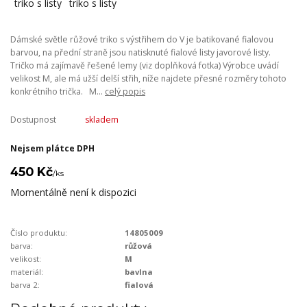
Dámské světle růžové triko s výstřihem do V je batikované fialovou
barvou, na přední straně jsou natisknuté fialové listy javorové listy.
Tričko má zajímavě řešené lemy (viz doplňková fotka) Výrobce uvádí
velikost M, ale má užší delší střih, níže najdete přesné rozměry tohoto
konkrétního trička. M...
celý popis
Dostupnost
skladem
Nejsem plátce DPH
450 Kč
/
ks
Momentálně není k dispozici
Číslo produktu:
14805009
barva:
růžová
velikost:
M
materiál:
bavlna
barva 2:
fialová