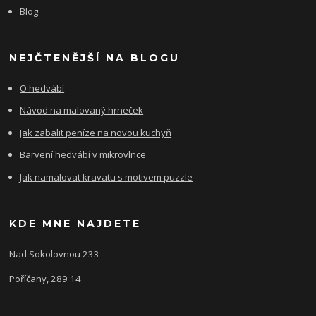
Blog
NEJČTENĚJŠÍ NA BLOGU
O hedvábí
Návod na malovaný hrneček
Jak zabalit peníze na novou kuchyň
Barvení hedvábí v mikrovlnce
Jak namalovat kravatu s motivem puzzle
KDE MNE NAJDETE
Nad Sokolovnou 233
Poříčany, 289 14