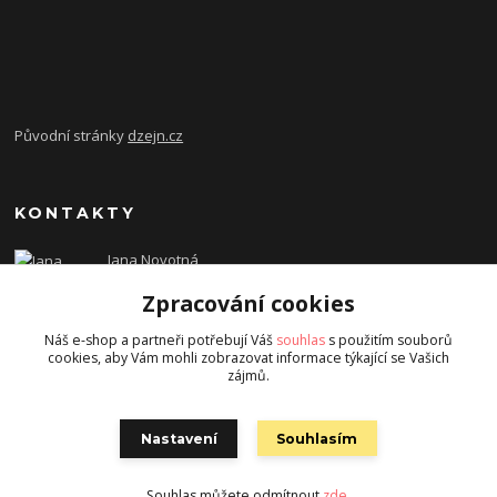
Původní stránky
dzejn.cz
KONTAKTY
Jana Novotná
+420 603 472 993
Zpracování cookies
dzejn.n@email.cz
Náš e-shop a partneři potřebují Váš
souhlas
s použitím souborů
cookies, aby Vám mohli zobrazovat informace týkající se Vašich
zájmů.
Nastavení
Souhlasím
Souhlas můžete odmítnout
zde
.