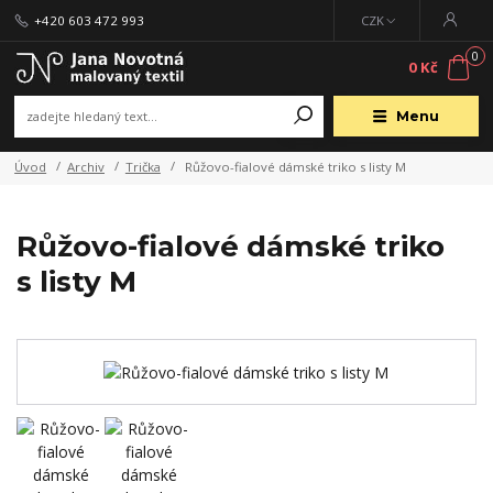
+420 603 472 993
CZK
0
0 Kč
Menu
Úvod
Archiv
Trička
Růžovo-fialové dámské triko s listy M
Růžovo-fialové dámské triko
s listy M