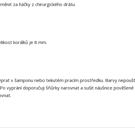
měnit za háčky z chirurgického drátu.
likost korálků je 8 mm.
vyprat v šamponu nebo tekutém pracím prostředku. Barvy nepouští
Po vyprání doporučuji šňůrky narovnat a sušit náušnice pověšené
ovnat.