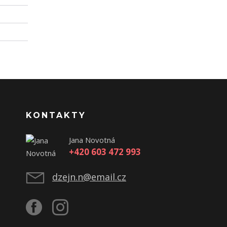
KONTAKTY
Jana Novotná
+420 603 472 993
dzejn.n@email.cz