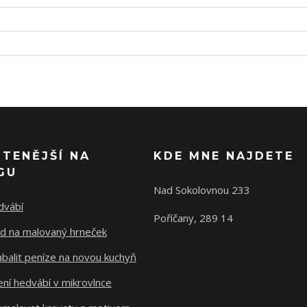
ČTENĚJŠÍ NA
KDE MNE NAJDETE
GU
Nad Sokolovnou 233
dvábí
Poříčany, 289 14
d na malovaný hrneček
abalit peníze na novou kuchyň
ní hedvábí v mikrovlnce