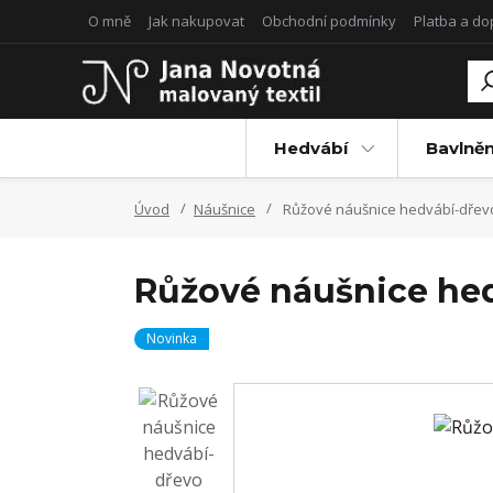
O mně
Jak nakupovat
Obchodní podmínky
Platba a d
Hedvábí
Bavlněn
Úvod
Náušnice
Růžové náušnice hedvábí-dřev
Růžové náušnice he
Novinka