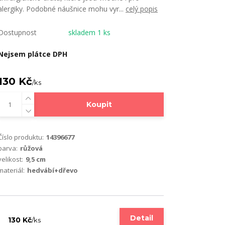
alergiky. Podobné náušnice mohu vyr...
celý popis
Dostupnost
skladem 1 ks
Nejsem plátce DPH
130 Kč
/
ks
Koupit
Číslo produktu:
14396677
barva:
růžová
velikost:
9,5 cm
materiál:
hedvábí+dřevo
Detail
130 Kč
/
ks