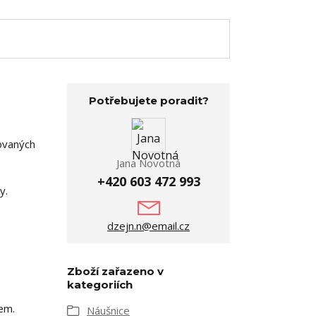
Potřebujete poradit?
ovaných
Jana Novotná
+420 603 472 993
y.
dzejn.n@email.cz
Zboží zařazeno v
kategoriích
em.
Náušnice