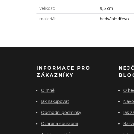
velikost
9,5 cm
materiál
hedvábí+dřevo
INFORMACE PRO
NEJ
ZÁKAZNÍKY
BLO
O mně
O he
Jak nakupovat
Návo
Obchodní podmínky
Jak z
Ochrana soukromí
Barve