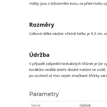
Háčky jsou z bižuterního kovu, na přání mohu vy
Rozměry
Celková délka náušnic včetně háčku je 9,5 cm, ve
Údržba
V případě zašpinění hedvábných šňůrek je lze 
korálkům nedělá dobře dlouhé máčení ve vodě. 
po uschnutí už moc nejde zmačkané šňůrky nar
Parametry
barva
růžová