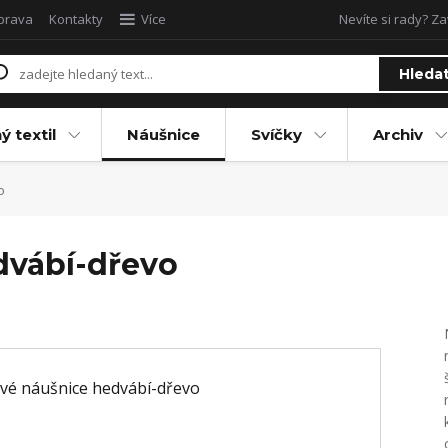
oprava
Kontakty
Více
Nevíte si rady? Za
Hleda
ý textil
Náušnice
Svíčky
Archiv
o
dvábí-dřevo