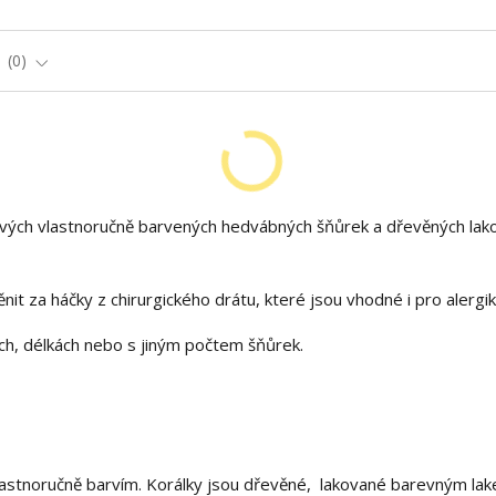
e
0
ových vlastnoručně barvených hedvábných šňůrek a dřevěných lak
it za háčky z chirurgického drátu, které jsou vhodné i pro alergik
ch, délkách nebo s jiným počtem šňůrek.
astnoručně barvím. Korálky jsou dřevěné, lakované barevným lak