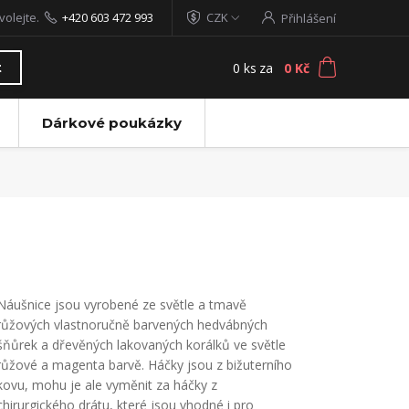
volejte.
+420 603 472 993
CZK
Přihlášení
0
ks
za
0 Kč
t
Dárkové poukázky
Náušnice jsou vyrobené ze světle a tmavě
růžových vlastnoručně barvených hedvábných
šňůrek a dřevěných lakovaných korálků ve světle
růžové a magenta barvě. Háčky jsou z bižuterního
kovu, mohu je ale vyměnit za háčky z
chirurgického drátu, které jsou vhodné i pro