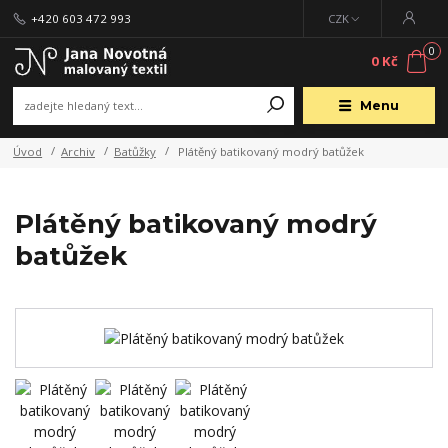
+420 603 472 993
CZK
0
0 Kč
Menu
Úvod
Archiv
Batůžky
Plátěný batikovaný modrý batůžek
Plátěný batikovaný modrý
batůžek