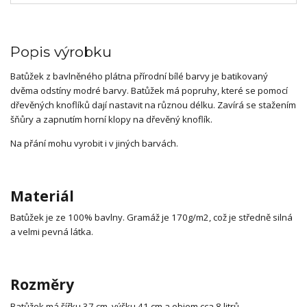
Popis výrobku
Batůžek z bavlněného plátna přírodní bílé barvy je batikovaný
dvěma odstíny modré barvy. Batůžek má popruhy, které se pomocí
dřevěných knoflíků dají nastavit na různou délku. Zavírá se stažením
šňůry a zapnutím horní klopy na dřevěný knoflík.
Na přání mohu vyrobit i v jiných barvách.
Materiál
Batůžek je ze 100% bavlny. Gramáž je 170g/m2, což je středně silná
a velmi pevná látka.
Rozměry
Batůžek má šířku 37 cm, výšku 41 cm a objem cca 8 litrů