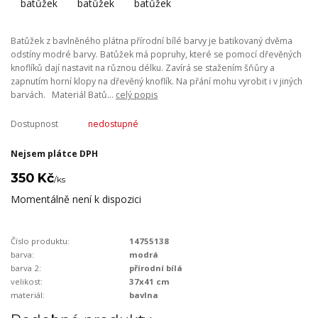
Batůžek z bavlněného plátna přírodní bílé barvy je batikovaný dvěma
odstíny modré barvy. Batůžek má popruhy, které se pomocí dřevěných
knoflíků dají nastavit na různou délku. Zavírá se stažením šňůry a
zapnutím horní klopy na dřevěný knoflík. Na přání mohu vyrobit i v jiných
barvách. Materiál Batů...
celý popis
Dostupnost
nedostupné
Nejsem plátce DPH
350 Kč
/
ks
Momentálně není k dispozici
Číslo produktu:
14755138
barva:
modrá
barva 2:
přírodní bílá
velikost:
37x41 cm
materiál:
bavlna