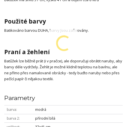
Použité barvy
Batikováno barvou DUHA, barvy jsou zafixovány.
Praní a žehlení
Batůžek lze běžně prát (i v pračce), ale doporučuji obrátit naruby, aby
barvy déle vydržely. Žehlit je možné klidně teplotou na bavlnu, ale
ne přímo přes namalované obrázky - tedy buďto naruby nebo přes
pečící papír či nějakou textilii.
Parametry
barva
modrá
barva 2
přírodní bílá
velikost
37x41 cm