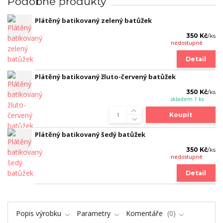
Podobné produkty
Plátěný batikovaný zelený batůžek
350 Kč
/
ks
nedostupné
Detail
Plátěný batikovaný žluto-červený batůžek
350 Kč
/
ks
skladem 1 ks
Koupit
Plátěný batikovaný šedý batůžek
350 Kč
/
ks
nedostupné
Detail
Popis výrobku
Parametry
Komentáře
0