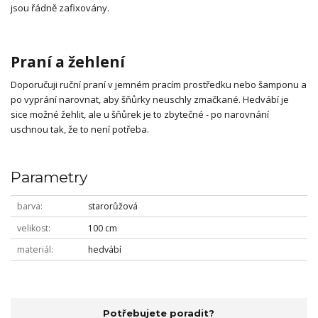
jsou řádně zafixovány.
Praní a žehlení
Doporučuji ruční praní v jemném pracím prostředku nebo šamponu a
po vyprání narovnat, aby šňůrky neuschly zmačkané. Hedvábí je
sice možné žehlit, ale u šňůrek je to zbytečné - po narovnání
uschnou tak, že to není potřeba.
Parametry
barva
starorůžová
velikost
100 cm
materiál
hedvábí
Potřebujete poradit?