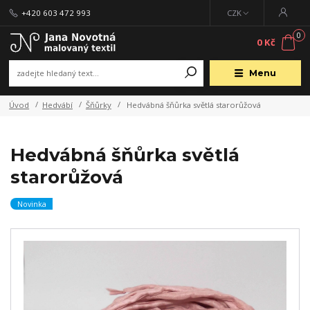
+420 603 472 993
CZK
0
0 Kč
Menu
Úvod
Hedvábí
Šňůrky
Hedvábná šňůrka světlá starorůžová
Hedvábná šňůrka světlá
starorůžová
Novinka