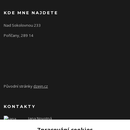
KDE MNE NAJDETE
Nad Sokolovnou 233
Poříčany, 289 14
Původní stránky
dzejn.cz
KONTAKTY
Jana Novotná
+420 603 472 993
Zpracování cookies