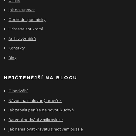
O mně
Jak nakupovat
Obchodní podmínky
Ochrana soukromí
Archiv výrobků
Kontakty
Blog
NEJČTENĚJŠÍ NA BLOGU
O hedvábí
Návod na malovaný hrneček
Jak zabalit peníze na novou kuchyň
Barvení hedvábí v mikrovlnce
Jak namalovat kravatu s motivem puzzle