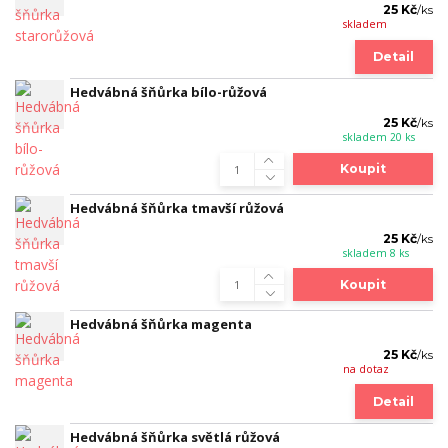
25 Kč
/
ks
skladem
Detail
Hedvábná šňůrka bílo-růžová
25 Kč
/
ks
skladem 20 ks
Koupit
Hedvábná šňůrka tmavší růžová
25 Kč
/
ks
skladem 8 ks
Koupit
Hedvábná šňůrka magenta
25 Kč
/
ks
na dotaz
Detail
Hedvábná šňůrka světlá růžová