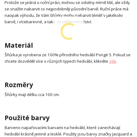
Protože se jedná o ruční práci, mohou se odstíny mírně lišit, ale vždy
se snažím nabarvit co nejpodobněji původní barvě. Ruční práce má
naopak výhodu, že Vám šňůrky mohu nabarvit téměř v jakékoliv
barvě, i vícebarevné, a také ve větším množství.
Materiál
Šňůrka je vyrobena ze 100% přírodního hedvábí Pongé 5. Pokud se
chcete dozvědět více o různých typech hedvábí, klikněte
zde
.
Rozměry
Šňůrky mají délku cca 100 cm.
Použité barvy
Barveno napařovacími barvami na hedvábí, které zanechávají
hedvábí krásně jemné a lesklé. Použity jsou barvy značky Jacquard a