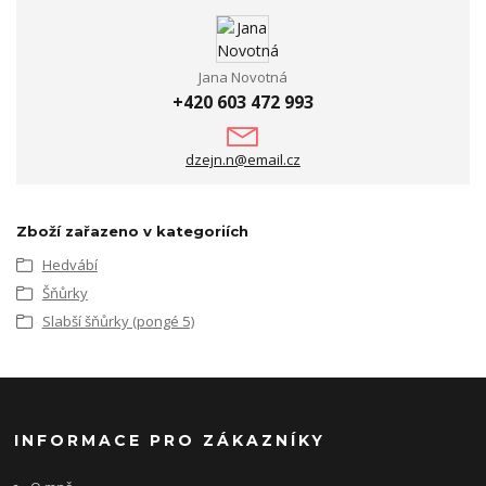
Jana Novotná
+420 603 472 993
dzejn.n@email.cz
Zboží zařazeno v kategoriích
Hedvábí
Šňůrky
Slabší šňůrky (pongé 5)
INFORMACE PRO ZÁKAZNÍKY