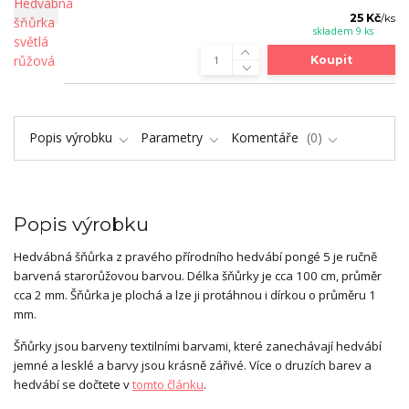
25 Kč
/
ks
skladem 9 ks
Koupit
Popis výrobku
Parametry
Komentáře
0
Popis výrobku
Hedvábná šňůrka z pravého přírodního hedvábí pongé 5 je ručně
barvená starorůžovou barvou. Délka šňůrky je cca 100 cm, průměr
cca 2 mm. Šňůrka je plochá a lze ji protáhnou i dírkou o průměru 1
mm.
Šňůrky jsou barveny textilními barvami, které zanechávají hedvábí
jemné a lesklé a barvy jsou krásně zářivé. Více o druzích barev a
hedvábí se dočtete v
tomto článku
.