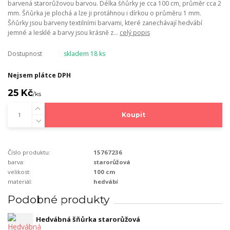
barvená starorůžovou barvou. Délka šňůrky je cca 100 cm, průměr cca 2
mm. Šňůrka je plochá a lze ji protáhnou i dírkou o průměru 1 mm.
Šňůrky jsou barveny textilními barvami, které zanechávají hedvábí
jemné a lesklé a barvy jsou krásně z...
celý popis
Dostupnost
skladem 18 ks
Nejsem plátce DPH
25 Kč
/
ks
Koupit
Číslo produktu:
15767236
barva:
starorůžová
velikost:
100 cm
materiál:
hedvábí
Podobné produkty
Hedvábná šňůrka starorůžová