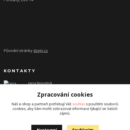
Původní stránky
dzejn.cz
KONTAKTY
Jana Novotná
+420 603 472 993
Zpracování cookies
dzejn.n@email.cz
Náš e-shop a partneři potřebují Váš
souhlas
s použitím souborů
cookies, aby Vám mohli zobrazovat informace týkající se Vašich
zájmů.
Nastavení
Souhlasím