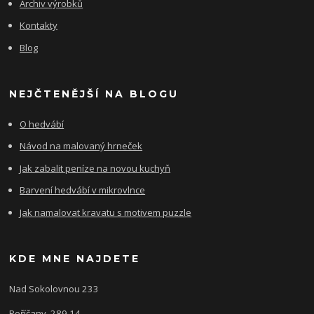
Archiv výrobků
Kontakty
Blog
NEJČTENĚJŠÍ NA BLOGU
O hedvábí
Návod na malovaný hrneček
Jak zabalit peníze na novou kuchyň
Barvení hedvábí v mikrovlnce
Jak namalovat kravatu s motivem puzzle
KDE MNE NAJDETE
Nad Sokolovnou 233
Poříčany, 289 14