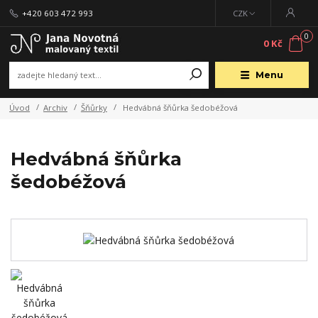
+420 603 472 993
CZK
0
0 Kč
Menu
Úvod
Archiv
Šňůrky
Hedvábná šňůrka šedobéžová
Hedvábná šňůrka
šedobéžová