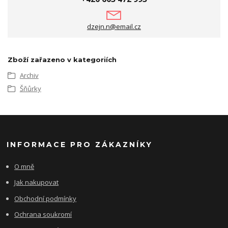
dzejn.n@email.cz
Zboží zařazeno v kategoriích
Archiv
Šňůrky
INFORMACE PRO ZÁKAZNÍKY
O mně
Jak nakupovat
Obchodní podmínky
Ochrana soukromí