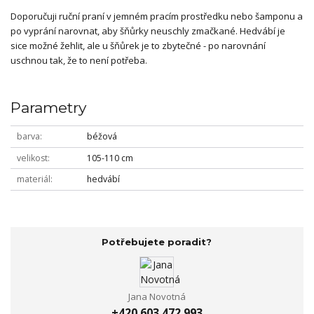
Doporučuji ruční praní v jemném pracím prostředku nebo šamponu a
po vyprání narovnat, aby šňůrky neuschly zmačkané. Hedvábí je
sice možné žehlit, ale u šňůrek je to zbytečné - po narovnání
uschnou tak, že to není potřeba.
Parametry
barva
béžová
velikost
105-110 cm
materiál
hedvábí
Potřebujete poradit?
Jana Novotná
+420 603 472 993