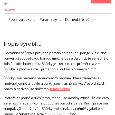
Popis výrobku
Parametry
Komentáře
0
Popis výrobku
Hedvábná šňůrka z pravého přírodního hedvábí pongé 5 je ručně
barvená šedobéžovou barvou (možná by se dalo říct, že se jedná o
odstín caffe latte). Délka šňůrky je 105-110 cm, průměr cca 2 mm.
Šňůrka je plochá a lze ji protáhnou i dírkou o průměru 1 mm.
Šňůrky jsou barveny napařovacími barvami, které zanechávají
hedvábí jemné a lesklé a barvy jsou krásně zářivé. Více o druzích
barev a hedvábí se dočtete v
tomto článku
.
Protože se jedná o ruční práci, mohou se odstíny mírně lišit, ale vždy
se snažím nabarvit co nejpodobněji původní barvě. Ruční práce má
naopak výhodu, že Vám šňůrky mohu nabarvit téměř v jakékoliv
barvě, i vícebarevné, a také ve větším množství.