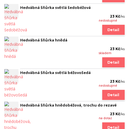
Hedvábná šňůrka světlá šedobéžová
23 Kč
/
ks
nedostupné
Detail
Hedvábná šňůrka hnědá
23 Kč
/
ks
skladem
Detail
Hedvábná šňůrka světlá béžovošedá
23 Kč
/
ks
nedostupné
Detail
Hedvábná šňůrka hnědobéžová, trochu do rezavé
23 Kč
/
ks
na dotaz
Detail