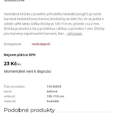
Hedvábná šňůrka z pravého přírodního hedvábí pongé 5 je ručně
barvená šedobéžovou barvou (možná by se dalo říct, že se jedná o
odstín caffe latte). Délka šňůrky je 105-110 cm, průměr cca 2 mm.
Šňůrka je plochá a lze ji protáhnou i dírkou o průměru 1 mm. Šňůrky
jsou barveny napařovacími barvami, kter...
celý popis
Dostupnost
nedostupné
Nejsem plátce DPH
23 Kč
/
ks
Momentálně není k dispozici
Číslo produktu:
14142638
barva:
béžová
velikost:
105-110 cm
materiál:
hedvábí
Podobné produkty