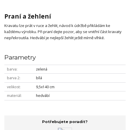
Praní a žehlení
Kravatu lze prát v ruce a žehlit, návod k údržbě přikládám ke
každému výrobku. Při praní dejte pozor, aby se vnitřní část kravaty
nepřekroutila. Hedvábí je nejlepší žehlit ještě mírně vlhké.
Parametry
barva
zelená
barva 2
bílá
velikost
9,5x140 cm
materiál
hedvábí
Potřebujete poradit?