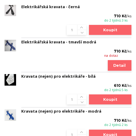
Elektrikářská kravata - černá
710 Kč
/
ks
do 2 týdnů 3 ks
Koupit
Elektrikářská kravata - tmavší modrá
710 Kč
/
ks
na dotaz
Detail
Kravata (nejen) pro elektrikáře - bílá
610 Kč
/
ks
do 2 týdnů 5 ks
Koupit
Kravata (nejen) pro elektrikáře - modrá
710 Kč
/
ks
do 2 týdnů 2 ks
Koupit