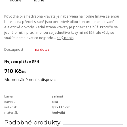
Původně bílá hedvábná kravata je nabarvená na hodně tmavě zelenou
barvu a na přední straně jsou perleťově bílou konturou namalované
elektrické obvody. Zadní strana kravaty je ponechána bílá. Protože se
jedná o ruční práci, mohou se jednotlivé kusy mírně lišit, ale vždy se
snažím namalovat co nejpodo...
celý popis
Dostupnost
na dotaz
Nejsem plátce DPH
710 Kč
/
ks
Momentálně není k dispozici
barva:
zelená
barva 2:
bílá
velikost:
9,5x140 cm
materiál:
hedvábí
Podobné produkty