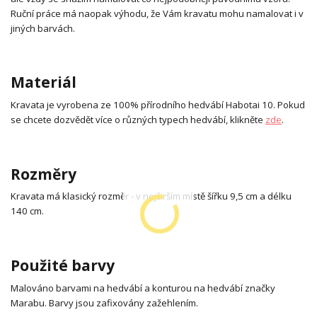
Ruční práce má naopak výhodu, že Vám kravatu mohu namalovat i v
jiných barvách.
Materiál
Kravata je vyrobena ze 100% přírodního hedvábí Habotai 10. Pokud
se chcete dozvědět více o různých typech hedvábí, klikněte
zde
.
Rozměry
Kravata má klasický rozměr - v nejširším místě šířku 9,5 cm a délku
140 cm.
Použité barvy
Malováno barvami na hedvábí a konturou na hedvábí značky
Marabu. Barvy jsou zafixovány zažehlením.