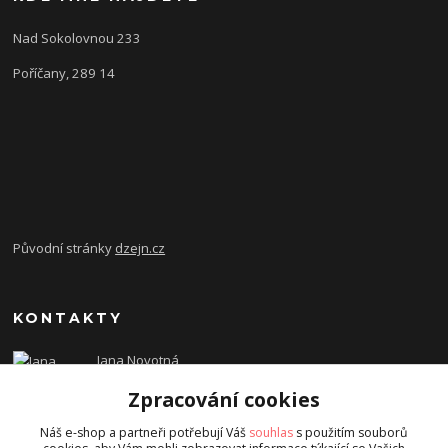
Nad Sokolovnou 233
Poříčany, 289 14
Původní stránky
dzejn.cz
KONTAKTY
Jana Novotná
+420 603 472 993
Zpracování cookies
dzejn.n@email.cz
Náš e-shop a partneři potřebují Váš
souhlas
s použitím souborů