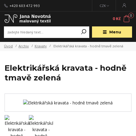
+420 603 472 993
CZK
0
0 Kč
Menu
Úvod
Archiv
Kravaty
Elektrikářská kravata - hodně tmavě zelená
Elektrikářská kravata - hodně
tmavě zelená