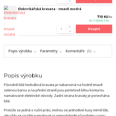
Elektrikářská kravata - tmavě modrá
710 Kč
/
ks
do 2 týdnů 3 ks
Koupit
Popis výrobku
Parametry
Komentáře
0
Popis výrobku
Původně bílá hedvábná kravata je nabarvená na hodně tmavě
zelenou barvu a na přední straně jsou perleťově bílou konturou
namalované elektrické obvody. Zadní strana kravaty je ponechána
bílá.
Protože se jedná o ruční práci, mohou se jednotlivé kusy mírně lišit,
ale vždy se snažím namalovat co nejpodobněji původnímu vzoru.