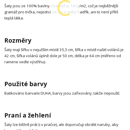
Šaty jsou ze 100% bavlny. Gramáž je 160g/m2, což je nejběžnější
gramáž pro trička, nejedná se ani o slabý hadřík, ani to není příliš
teplá látka.
Rozměry
Šaty mají šířku v nejužším místě 35,5 cm, šířka v místě našití volánů je
42 cm, šířka volánů úplně dole je 50 cm, délka je 64 cm (měřeno od
ramene vedle výstřihu).
Použité barvy
Batikováno barvami DUHA, barvy jsou zafixovány, takže nepouští.
Praní a žehlení
Šaty lze běžně prát (i v pračce), ale doporučuji obrátit naruby, aby