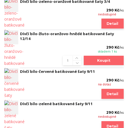
Dívčí bílo-zeleno-oranžové batikované šaty 3/4
290 Kč
/
ks
nedostupné
Detail
Dívčí bílo-žluto-oranžovo-hnědé batikované šaty
12/14
290 Kč
/
ks
skladem 1 ks
Koupit
Dívčí bílo-červené batikované šaty 9/11
290 Kč
/
ks
na dotaz
Detail
Dívčí bílo-zelené batikované šaty 9/11
290 Kč
/
ks
nedostupné
Detail