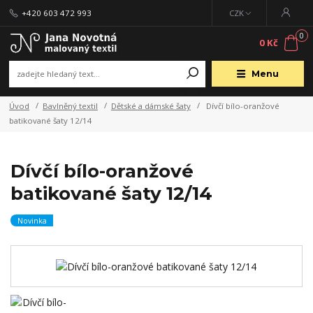
+420 603 472 993
CZK
0
0 Kč
Menu
Úvod
Bavlněný textil
Dětské a dámské šaty
Dívčí bílo-oranžové
batikované šaty 12/14
Dívčí bílo-oranžové
batikované šaty 12/14
Novinka