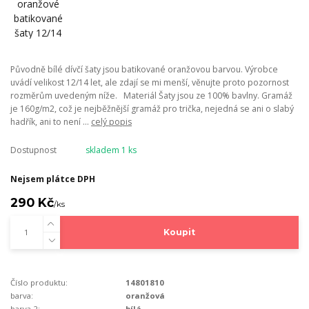
Původně bílé dívčí šaty jsou batikované oranžovou barvou. Výrobce
uvádí velikost 12/14 let, ale zdají se mi menší, věnujte proto pozornost
rozměrům uvedeným níže. Materiál Šaty jsou ze 100% bavlny. Gramáž
je 160g/m2, což je nejběžnější gramáž pro trička, nejedná se ani o slabý
hadřík, ani to není ...
celý popis
Dostupnost
skladem 1 ks
Nejsem plátce DPH
290 Kč
/
ks
Koupit
Číslo produktu:
14801810
barva:
oranžová
barva 2:
bílá