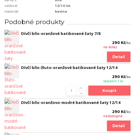
velikost:
12/14 let
materiál:
bavlna
Podobné produkty
Dívčí bílo-oranžové batikované šaty 7/8
290 Kč
/
ks
na dotaz
Detail
Dívčí bílo-žluto-oranžové batikované šaty 12/14
290 Kč
/
ks
skladem 1 ks
Koupit
Dívčí bílo-oranžovo-modré batikované šaty 12/14
290 Kč
/
ks
nedostupné
Detail