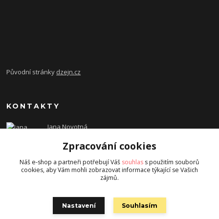
Původní stránky
dzejn.cz
KONTAKTY
Jana Novotná
+420 603 472 993
Zpracování cookies
dzejn.n@email.cz
Náš e-shop a partneři potřebují Váš
souhlas
s použitím souborů
cookies, aby Vám mohli zobrazovat informace týkající se Vašich
zájmů.
Nastavení
Souhlasím