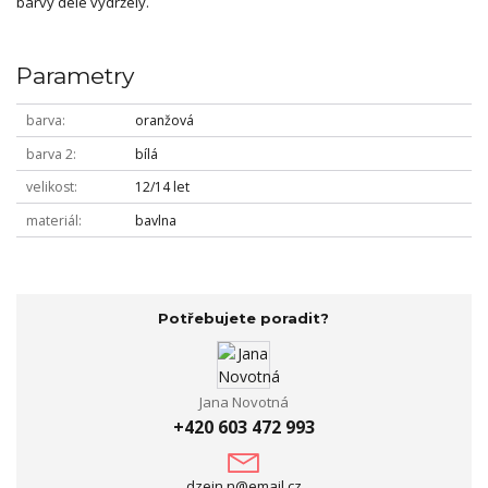
barvy déle vydržely.
Parametry
barva
oranžová
barva 2
bílá
velikost
12/14 let
materiál
bavlna
Potřebujete poradit?
Jana Novotná
+420 603 472 993
dzejn.n@email.cz