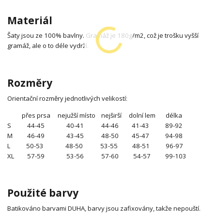
Materiál
Šaty jsou ze 100% bavlny. Gramáž je 180g/m2, což je trošku vyšší
gramáž, ale o to déle vydrží.
Rozměry
Orientační rozměry jednotlivých velikostí:
přes prsa nejužší místo nejširší dolní lem délka
S 44-45 40-41 44-46 41-43 89-92
M 46-49 43-45 48-50 45-47 94-98
L 50-53 48-50 53-55 48-51 96-97
XL 57-59 53-56 57-60 54-57 99-103
Použité barvy
Batikováno barvami DUHA, barvy jsou zafixovány, takže nepouští.