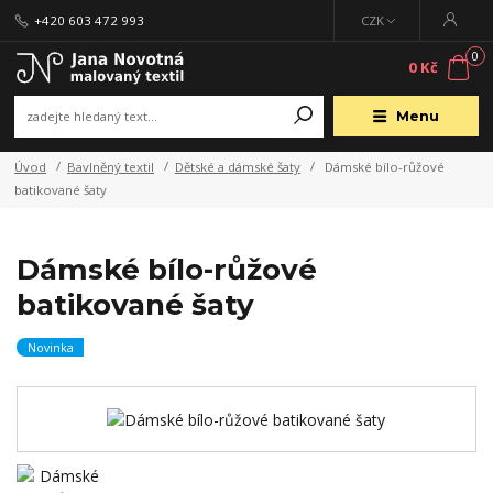
+420 603 472 993
CZK
0
0 Kč
Menu
Úvod
Bavlněný textil
Dětské a dámské šaty
Dámské bílo-růžové
batikované šaty
Dámské bílo-růžové
batikované šaty
Novinka