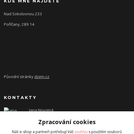
KDE MNE NAJDETE
Nad Sokolovnou 233
Poříčany, 289 14
Původní stránky
dzejn.cz
KONTAKTY
Jana Novotná
+420 603 472 993
Zpracování cookies
dzejn.n@email.cz
Náš e-shop a partneři potřebují Váš
souhlas
s použitím souborů