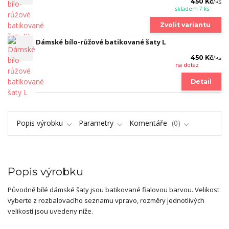
450 Kč
/
ks
skladem 7 ks
Zvolit variantu
Dámské bílo-růžové batikované šaty L
450 Kč
/
ks
na dotaz
Detail
Popis výrobku
Parametry
Komentáře
0
Popis výrobku
Původně bílé dámské šaty jsou batikované fialovou barvou. Velikost
vyberte z rozbalovacího seznamu vpravo, rozměry jednotlivých
velikostí jsou uvedeny níže.