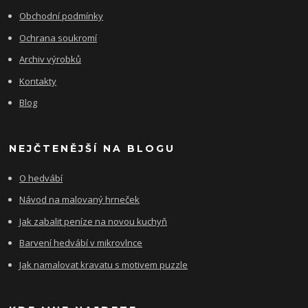
Obchodní podmínky
Ochrana soukromí
Archiv výrobků
Kontakty
Blog
NEJČTENĚJŠÍ NA BLOGU
O hedvábí
Návod na malovaný hrneček
Jak zabalit peníze na novou kuchyň
Barvení hedvábí v mikrovlnce
Jak namalovat kravatu s motivem puzzle