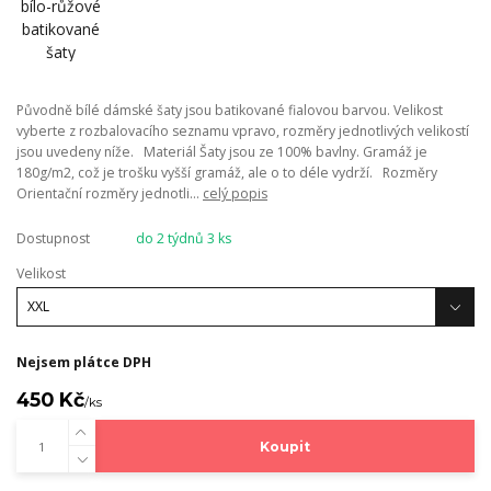
Původně bílé dámské šaty jsou batikované fialovou barvou. Velikost
vyberte z rozbalovacího seznamu vpravo, rozměry jednotlivých velikostí
jsou uvedeny níže. Materiál Šaty jsou ze 100% bavlny. Gramáž je
180g/m2, což je trošku vyšší gramáž, ale o to déle vydrží. Rozměry
Orientační rozměry jednotli...
celý popis
Dostupnost
do 2 týdnů 3 ks
Velikost
Nejsem plátce DPH
450 Kč
/
ks
Koupit