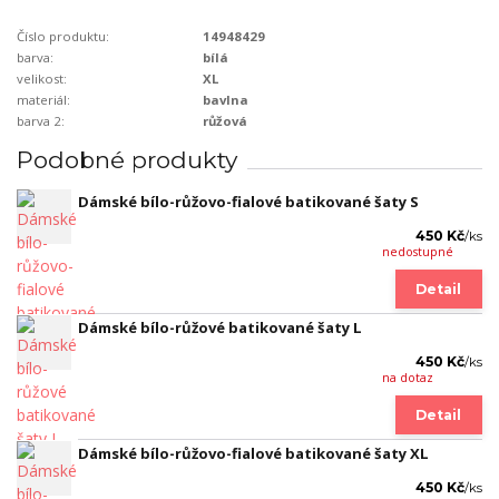
Číslo produktu:
14948429
barva:
bílá
velikost:
XL
materiál:
bavlna
barva 2:
růžová
Podobné produkty
Dámské bílo-růžovo-fialové batikované šaty S
450 Kč
/
ks
nedostupné
Detail
Dámské bílo-růžové batikované šaty L
450 Kč
/
ks
na dotaz
Detail
Dámské bílo-růžovo-fialové batikované šaty XL
450 Kč
/
ks