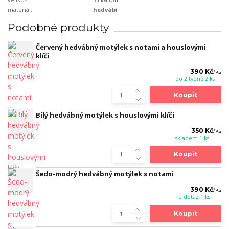
materiál:
hedvábí
Podobné produkty
Červený hedvábný motýlek s notami a houslovými
klíči
390 Kč
/
ks
do 2 týdnů 2 ks
Koupit
Bílý hedvábný motýlek s houslovými klíči
350 Kč
/
ks
skladem 1 ks
Koupit
Šedo-modrý hedvábný motýlek s notami
390 Kč
/
ks
na dotaz 1 ks
Koupit