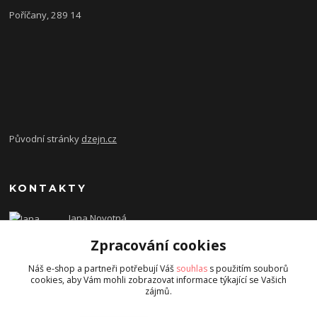
Poříčany, 289 14
Původní stránky
dzejn.cz
KONTAKTY
Jana Novotná
+420 603 472 993
Zpracování cookies
dzejn.n@email.cz
Náš e-shop a partneři potřebují Váš
souhlas
s použitím souborů
cookies, aby Vám mohli zobrazovat informace týkající se Vašich
zájmů.