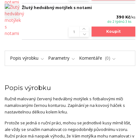
Žlutý hedvábný motýlek s notami
390 Kč
/
ks
do 2 týdnů 3 ks
Koupit
Popis výrobku
Parametry
Komentáře
0
Popis výrobku
Ručně malovaný červený hedvábný motýlek s fotbalovými míči
namalovanými černou konturou. Zapínání je na kovový háček s
nastavitelnou délkou kolem krku.
Protože se jedná o ruční práci, mohou se jednotlivé kusy mírně lišit,
ale vždy se snažím namalovat co nejpodobněji původnímu vzoru.
Ruční práce má naopak výhodu, že Vám motýlka mohu namalovat i v