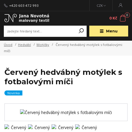
+420 603 472 993
CZK
0
0 Kč
Menu
Úvod
Hedvábí
Motýlky
Červený hedvábný motýlek s fotbalovými
míči
Červený hedvábný motýlek s
fotbalovými míči
Novinka