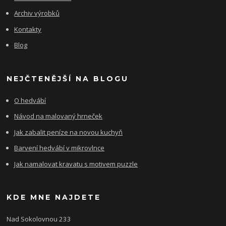
Archiv výrobků
Kontakty
Blog
NEJČTENĚJŠÍ NA BLOGU
O hedvábí
Návod na malovaný hrneček
Jak zabalit peníze na novou kuchyň
Barvení hedvábí v mikrovlnce
Jak namalovat kravatu s motivem puzzle
KDE MNE NAJDETE
Nad Sokolovnou 233