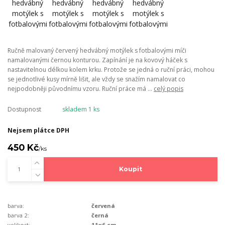
Ručně malovaný červený hedvábný motýlek s fotbalovými míči
namalovanými černou konturou. Zapínání je na kovový háček s
nastavitelnou délkou kolem krku. Protože se jedná o ruční práci, mohou
se jednotlivé kusy mírně lišit, ale vždy se snažím namalovat co
nejpodobněji původnímu vzoru. Ruční práce má ...
celý popis
Dostupnost
skladem 1 ks
Nejsem plátce DPH
450 Kč
/
ks
Koupit
barva:
červená
barva 2:
černá
velikost:
11x6 cm