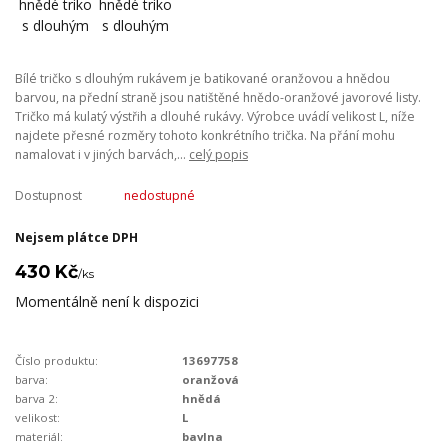
Bílé tričko s dlouhým rukávem je batikované oranžovou a hnědou
barvou, na přední straně jsou natištěné hnědo-oranžové javorové listy.
Tričko má kulatý výstřih a dlouhé rukávy. Výrobce uvádí velikost L, níže
najdete přesné rozměry tohoto konkrétního trička. Na přání mohu
namalovat i v jiných barvách,...
celý popis
Dostupnost
nedostupné
Nejsem plátce DPH
430 Kč
/
ks
Momentálně není k dispozici
Číslo produktu:
13697758
barva:
oranžová
barva 2:
hnědá
velikost:
L
materiál:
bavlna