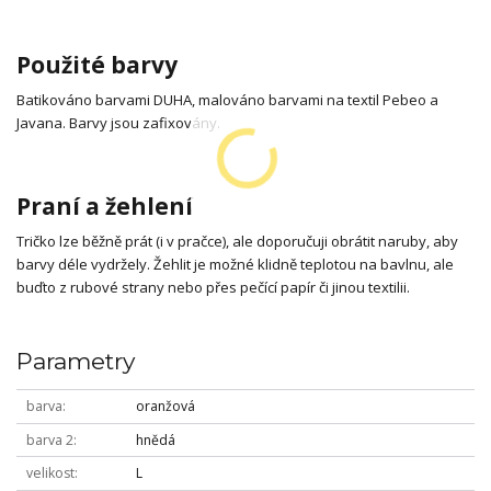
Použité barvy
Batikováno barvami DUHA, malováno barvami na textil Pebeo a
Javana. Barvy jsou zafixovány.
Praní a žehlení
Tričko lze běžně prát (i v pračce), ale doporučuji obrátit naruby, aby
barvy déle vydržely. Žehlit je možné klidně teplotou na bavlnu, ale
buďto z rubové strany nebo přes pečící papír či jinou textilii.
Parametry
barva
oranžová
barva 2
hnědá
velikost
L