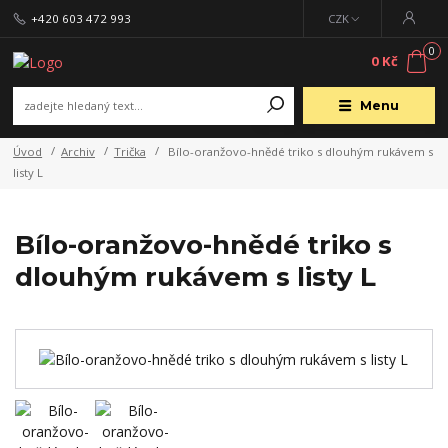
+420 603 472 993
CZK
0
0 Kč
Menu
Úvod
Archiv
Trička
Bílo-oranžovo-hnědé triko s dlouhým rukávem s
listy L
Bílo-oranžovo-hnědé triko s
dlouhým rukávem s listy L