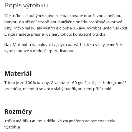
Popis výrobku
Bílé tričko s dlouhým rukávem je batikované oranžovou a hnědou
barvou, na přední straně jsou natištěné hnědo-oranžové javorové
listy. Tričko má kulatý výstřih a dlouhé rukávy. Výrobce uvádí velikost
L, níže najdete přesné rozměry tohoto konkrétního trička.
Na přání mohu namalovat i v jiných barvách, trička s listy je možné
vyrobit pouze v období srpen - listopad.
Materiál
Tričko je ze 100% bavlny. Gramáž je 160 g/m2, což je střední gramáž
pro trička, nejedná se ani o slabý hadřík, ani není příliš teplé.
Rozměry
Tričko má šířku 49 cm a délku 75 cm (měřeno od ramene vedle
výstřihu)