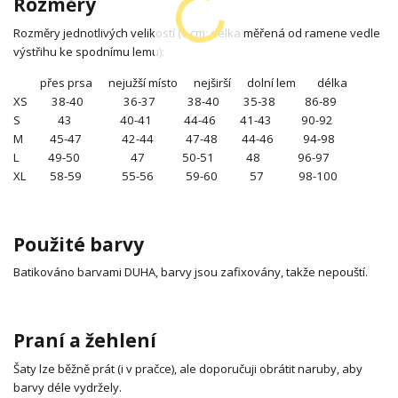
Rozměry
Rozměry jednotlivých velikostí (v cm; délka měřená od ramene vedle
výstřihu ke spodnímu lemu):
přes prsa nejužší místo nejširší dolní lem délka
XS 38-40 36-37 38-40 35-38 86-89
S 43 40-41 44-46 41-43 90-92
M 45-47 42-44 47-48 44-46 94-98
L 49-50 47 50-51 48 96-97
XL 58-59 55-56 59-60 57 98-100
Použité barvy
Batikováno barvami DUHA, barvy jsou zafixovány, takže nepouští.
Praní a žehlení
Šaty lze běžně prát (i v pračce), ale doporučuji obrátit naruby, aby
barvy déle vydržely.