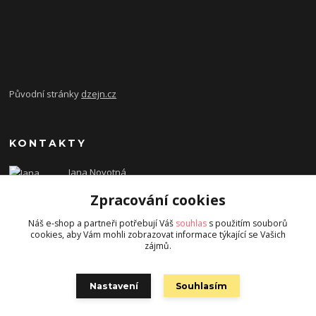
Původní stránky
dzejn.cz
KONTAKTY
Jana Novotná
+420 603 472 993
Zpracování cookies
dzejn.n@email.cz
Náš e-shop a partneři potřebují Váš
souhlas
s použitím souborů
cookies, aby Vám mohli zobrazovat informace týkající se Vašich
zájmů.
Nastavení
Souhlasím