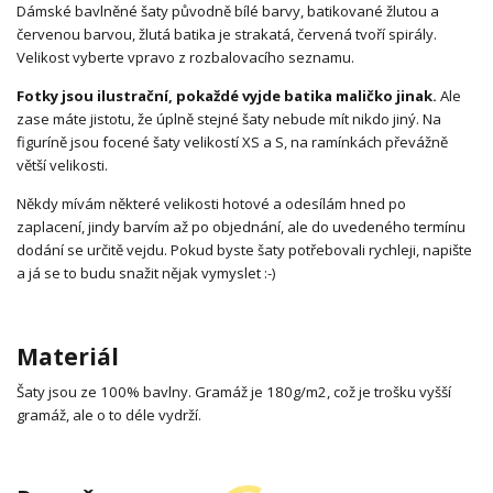
Dámské bavlněné šaty původně bílé barvy, batikované žlutou a
červenou barvou, žlutá batika je strakatá, červená tvoří spirály.
Velikost vyberte vpravo z rozbalovacího seznamu.
Fotky jsou ilustrační, pokaždé vyjde batika maličko jinak.
Ale
zase máte jistotu, že úplně stejné šaty nebude mít nikdo jiný. Na
figuríně jsou focené šaty velikostí XS a S, na ramínkách převážně
větší velikosti.
Někdy mívám některé velikosti hotové a odesílám hned po
zaplacení, jindy barvím až po objednání, ale do uvedeného termínu
dodání se určitě vejdu. Pokud byste šaty potřebovali rychleji, napište
a já se to budu snažit nějak vymyslet :-)
Materiál
Šaty jsou ze 100% bavlny. Gramáž je 180g/m2, což je trošku vyšší
gramáž, ale o to déle vydrží.