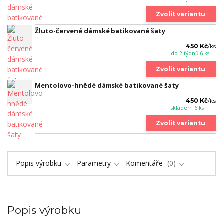
Zvolit variantu
Žluto-červené dámské batikované šaty
450 Kč
/
ks
do 2 týdnů 6 ks
Zvolit variantu
Mentolovo-hnědé dámské batikované šaty
450 Kč
/
ks
skladem 6 ks
Zvolit variantu
Popis výrobku
Parametry
Komentáře
0
Popis výrobku