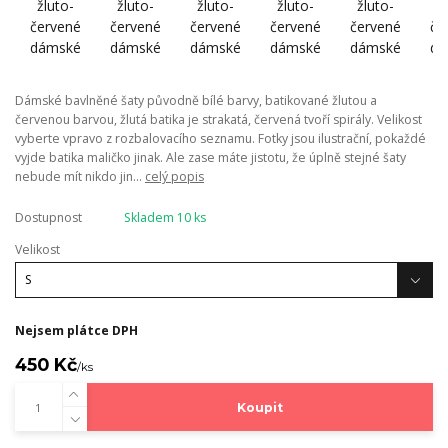
Dámské bavlněné šaty původně bílé barvy, batikované žlutou a
červenou barvou, žlutá batika je strakatá, červená tvoří spirály. Velikost
vyberte vpravo z rozbalovacího seznamu. Fotky jsou ilustrační, pokaždé
vyjde batika maličko jinak. Ale zase máte jistotu, že úplně stejné šaty
nebude mít nikdo jin...
celý popis
Dostupnost
Skladem 10 ks
Velikost
Nejsem plátce DPH
450 Kč
/
ks
Koupit