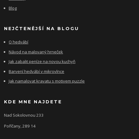
Blog
NEJČTENĚJŠÍ NA BLOGU
O hedvábí
Návod na malovaný hrneček
Jak zabalit peníze na novou kuchyň
Barvení hedvábí v mikrovlnce
Jak namalovat kravatu s motivem puzzle
KDE MNE NAJDETE
Nad Sokolovnou 233
Poříčany, 289 14