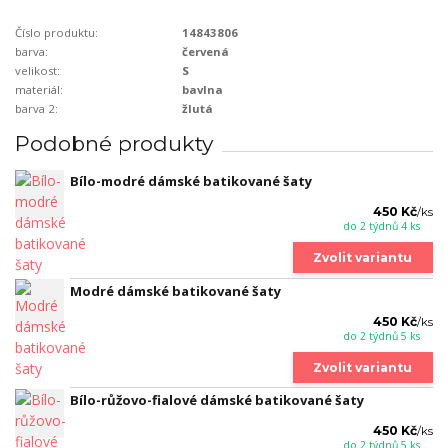
Číslo produktu:
14843806
barva:
červená
velikost:
S
materiál:
bavlna
barva 2:
žlutá
Podobné produkty
Bílo-modré dámské batikované šaty
450 Kč
/
ks
do 2 týdnů 4 ks
Zvolit variantu
Modré dámské batikované šaty
450 Kč
/
ks
do 2 týdnů 5 ks
Zvolit variantu
Bílo-růžovo-fialové dámské batikované šaty
450 Kč
/
ks
do 2 týdnů 5 ks