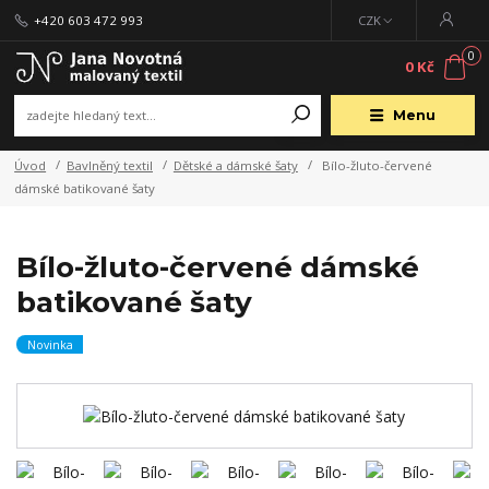
+420 603 472 993
CZK
0
0 Kč
Menu
Úvod
Bavlněný textil
Dětské a dámské šaty
Bílo-žluto-červené
dámské batikované šaty
Bílo-žluto-červené dámské
batikované šaty
Novinka