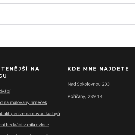
ČTENĚJŠÍ NA
KDE MNE NAJDETE
GU
Nad Sokolovnou 233
dvábí
Poříčany, 289 14
d na malovaný hrneček
abalit peníze na novou kuchyň
ní hedvábí v mikrovlnce