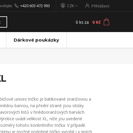
volejte.
+420 603 472 993
CZK
Přihlášení
0
ks
za
0 Kč
t
Dárkové poukázky
XL
Béžové unisex tričko je batikované oranžovou a
hnědou barvou, na přední straně jsou otisky
javorových listů v hnědooranžových barvách.
Výrobce uvádí velikost XL, níže jou uvedené
rozměry tohoto konkrétního trička. V případě
zájmu je možné podobné tričko vyrobit i v jiných