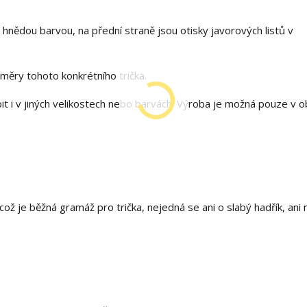
hnědou barvou, na přední straně jsou otisky javorových listů v
měry tohoto konkrétního trička.
t i v jiných velikostech nebo barvách. Výroba je možná pouze v 
ž je běžná gramáž pro trička, nejedná se ani o slabý hadřík, ani 