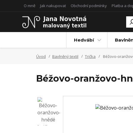
O mně
Jak nakupovat
Obchodní podmínky
Platba a d
Hedvábí
Bavlněn
Úvod
Bavlněný textil
Trička
Béžovo-oranžovo-
Béžovo-oranžovo-hněd