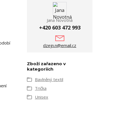
Jana Novotná
+420 603 472 993
období
dzejn.n@email.cz
Zboží zařazeno v
kategoriích
Bavlněný textil
není
Trička
Unisex