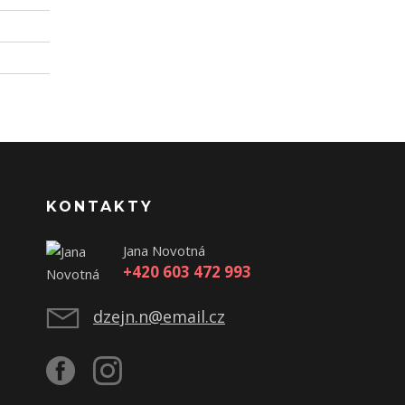
KONTAKTY
Jana Novotná
+420 603 472 993
dzejn.n@email.cz