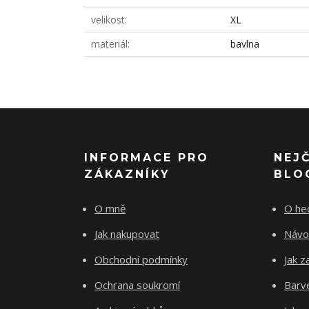
velikost
XL
materiál
bavlna
INFORMACE PRO
NEJ
ZÁKAZNÍKY
BLO
O mně
O he
Jak nakupovat
Návo
Obchodní podmínky
Jak z
Ochrana soukromí
Barve