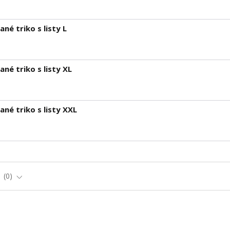
é triko s listy L
é triko s listy XL
é triko s listy XXL
e
0