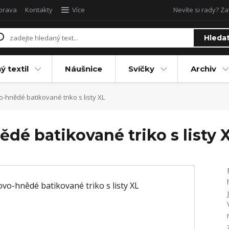
oprava
Kontakty
Více
Nevíte si rady? Za
Hleda
ý textil
Náušnice
Svíčky
Archiv
hnědé batikované triko s listy XL
é batikované triko s listy 