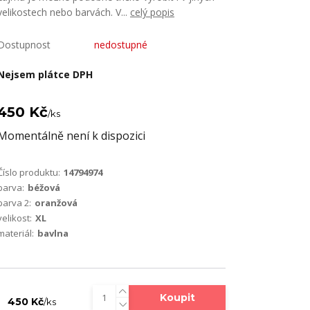
velikostech nebo barvách. V...
celý popis
Dostupnost
nedostupné
Nejsem plátce DPH
450 Kč
/
ks
Momentálně není k dispozici
Číslo produktu:
14794974
barva:
béžová
barva 2:
oranžová
velikost:
XL
materiál:
bavlna
Koupit
450 Kč
/
ks