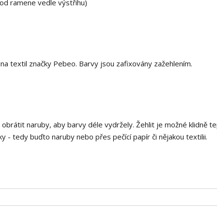
 od ramene vedle výstřihu)
 textil značky Pebeo. Barvy jsou zafixovány zažehlením.
i obrátit naruby, aby barvy déle vydržely. Žehlit je možné klidně t
 - tedy buďto naruby nebo přes pečící papír či nějakou textilii.