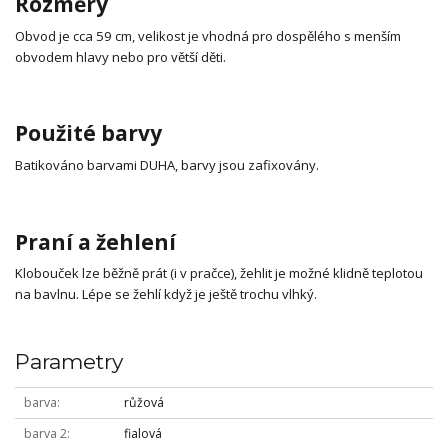
Rozměry
Obvod je cca 59 cm, velikost je vhodná pro dospělého s menším
obvodem hlavy nebo pro větší děti.
Použité barvy
Batikováno barvami DUHA, barvy jsou zafixovány.
Praní a žehlení
Klobouček lze běžně prát (i v pračce), žehlit je možné klidně teplotou
na bavlnu. Lépe se žehlí když je ještě trochu vlhký.
Parametry
barva
růžová
barva 2
fialová