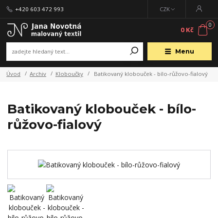
+420 603 472 993
CZK
0
0 Kč
Menu
Úvod
Archiv
Kloboučky
Batikovaný klobouček - bílo-růžovo-fialový
Batikovaný klobouček - bílo-
růžovo-fialový