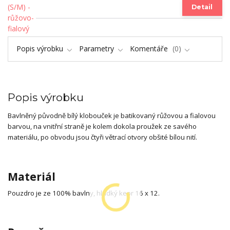
Detail
Popis výrobku
Parametry
Komentáře
0
Popis výrobku
Bavlněný původně bílý klobouček je batikovaný růžovou a fialovou
barvou, na vnitřní straně je kolem dokola proužek ze savého
materiálu, po obvodu jsou čtyři větrací otvory obšité bílou nití.
Materiál
Pouzdro je ze 100% bavlny, hladký kepr 16 x 12.