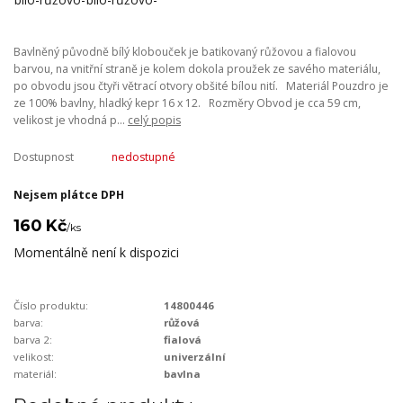
Bavlněný původně bílý klobouček je batikovaný růžovou a fialovou
barvou, na vnitřní straně je kolem dokola proužek ze savého materiálu,
po obvodu jsou čtyři větrací otvory obšité bílou nití. Materiál Pouzdro je
ze 100% bavlny, hladký kepr 16 x 12. Rozměry Obvod je cca 59 cm,
velikost je vhodná p...
celý popis
Dostupnost
nedostupné
Nejsem plátce DPH
160 Kč
/
ks
Momentálně není k dispozici
Číslo produktu:
14800446
barva:
růžová
barva 2:
fialová
velikost:
univerzální
materiál:
bavlna