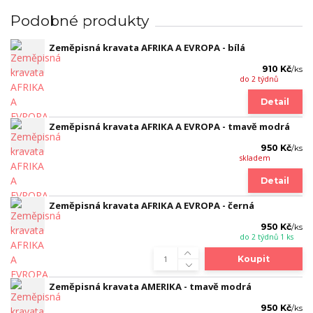
Podobné produkty
Zeměpisná kravata AFRIKA A EVROPA - bílá
910 Kč
/
ks
do 2 týdnů
Detail
Zeměpisná kravata AFRIKA A EVROPA - tmavě modrá
950 Kč
/
ks
skladem
Detail
Zeměpisná kravata AFRIKA A EVROPA - černá
950 Kč
/
ks
do 2 týdnů 1 ks
Koupit
Zeměpisná kravata AMERIKA - tmavě modrá
950 Kč
/
ks