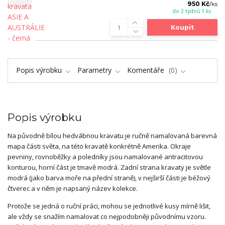
950 Kč
/
ks
do 2 týdnů 1 ks
Koupit
Popis výrobku
Parametry
Komentáře
0
Popis výrobku
Na původně bílou hedvábnou kravatu je ručně namalovaná barevná
mapa části světa, na této kravatě konkrétně Amerika. Okraje
pevniny, rovnoběžky a poledníky jsou namalované antracitovou
konturou, horní část je tmavě modrá. Zadní strana kravaty je světle
modrá (jako barva moře na přední straně), v nejširší části je béžový
čtverec a v něm je napsaný název kolekce.
Protože se jedná o ruční práci, mohou se jednotlivé kusy mírně lišit,
ale vždy se snažím namalovat co nejpodobněji původnímu vzoru.