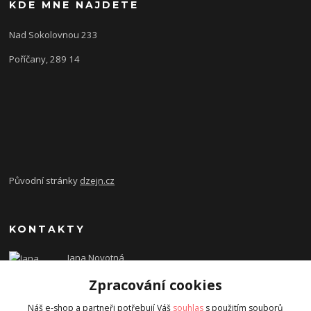
KDE MNE NAJDETE
Nad Sokolovnou 233
Poříčany, 289 14
Původní stránky
dzejn.cz
KONTAKTY
Jana Novotná
+420 603 472 993
Zpracování cookies
dzejn.n@email.cz
Náš e-shop a partneři potřebují Váš
souhlas
s použitím souborů