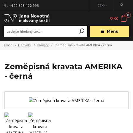
+420 603 472 993
CZK
0
0 Kč
Menu
Úvod
Hedvábí
Kravaty
Zeměpisná kravata AMERIKA - černá
Zeměpisná kravata AMERIKA
- černá