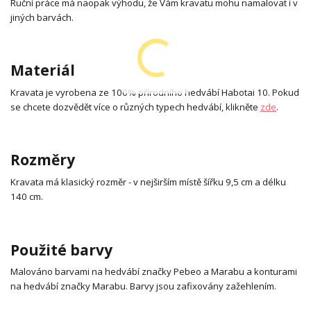
Ruční práce má naopak výhodu, že Vám kravatu mohu namalovat i v
jiných barvách.
Materiál
Kravata je vyrobena ze 100% přírodního hedvábí Habotai 10. Pokud
se chcete dozvědět více o různých typech hedvábí, klikněte
zde
.
Rozměry
Kravata má klasický rozměr - v nejširším místě šířku 9,5 cm a délku
140 cm.
Použité barvy
Malováno barvami na hedvábí značky Pebeo a Marabu a konturami
na hedvábí značky Marabu. Barvy jsou zafixovány zažehlením.