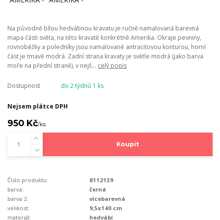
Na původně bílou hedvábnou kravatu je ručně namalovaná barevná
mapa části světa, na této kravatě konkrétně Amerika. Okraje pevniny,
rovnoběžky a poledníky jsou namalované antracitovou konturou, horní
část je tmavě modrá. Zadní strana kravaty je světle modrá (jako barva
moře na přední straně), v nejš...
celý popis
Dostupnost
do 2 týdnů 1 ks
Nejsem plátce DPH
950 Kč
/
ks
Koupit
Číslo produktu:
8112139
barva:
černá
barva 2:
vícebarevná
velikost:
9,5x140 cm
materiál:
hedvábí