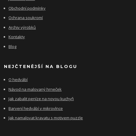
Obchodní podmínky
Ochrana soukromí
Archiv výrobků
Kontakty
Blog
NEJČTENĚJŠÍ NA BLOGU
O hedvábí
Návod na malovaný hrneček
Jak zabalit peníze na novou kuchyň
Barvení hedvábí v mikrovlnce
Jak namalovat kravatu s motivem puzzle