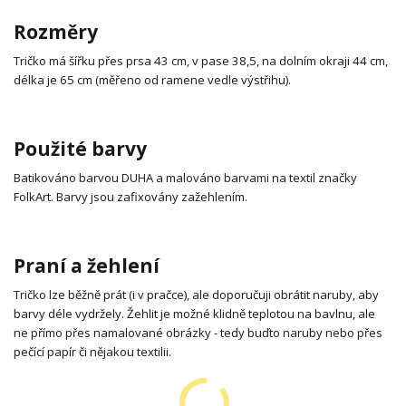
Rozměry
Tričko má šířku přes prsa 43 cm, v pase 38,5, na dolním okraji 44 cm,
délka je 65 cm (měřeno od ramene vedle výstřihu).
Použité barvy
Batikováno barvou DUHA a malováno barvami na textil značky
FolkArt. Barvy jsou zafixovány zažehlením.
Praní a žehlení
Tričko lze běžně prát (i v pračce), ale doporučuji obrátit naruby, aby
barvy déle vydržely. Žehlit je možné klidně teplotou na bavlnu, ale
ne přímo přes namalované obrázky - tedy buďto naruby nebo přes
pečící papír či nějakou textilii.