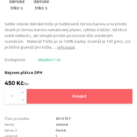
Světle zelené dámské tričko je batikované černou barvou a na přední
straně je černou barvou namalovaný plavec, cyklista a běžec. Výrobce
uvádí velikost L, ale věnujte prosím pozornost níže uvedeným
rozměrům. Materiál Tričko je ze 100% bavlny. Gramáž je 160 g/m2, což
je běžná gramáž pro trička, ...
celý popis
Dostupnost
skladem 1 ks
Nejsem plátce DPH
450 Kč
/
ks
Koupit
Číslo produktu:
9313757
barva:
zelená
barva 2:
černá
velikost:
L