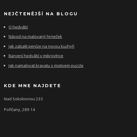
NEJČTENĚJŠÍ NA BLOGU
O hedvábí
Návod na malovaný hrneček
Jak zabalit peníze na novou kuchyň
Barvení hedvábí v mikrovlnce
Jak namalovat kravatu s motivem puzzle
KDE MNE NAJDETE
Nad Sokolovnou 233
Poříčany, 289 14