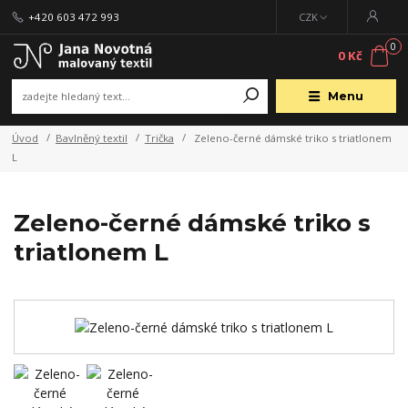
+420 603 472 993
CZK
0
0 Kč
Menu
Úvod
Bavlněný textil
Trička
Zeleno-černé dámské triko s triatlonem
L
Zeleno-černé dámské triko s
triatlonem L