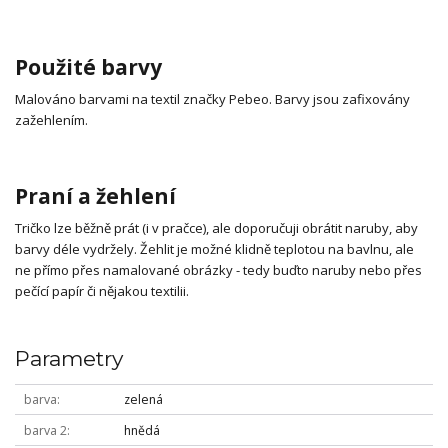
Použité barvy
Malováno barvami na textil značky Pebeo. Barvy jsou zafixovány
zažehlením.
Praní a žehlení
Tričko lze běžně prát (i v pračce), ale doporučuji obrátit naruby, aby
barvy déle vydržely. Žehlit je možné klidně teplotou na bavlnu, ale
ne přímo přes namalované obrázky - tedy buďto naruby nebo přes
pečící papír či nějakou textilii.
Parametry
barva
zelená
barva 2
hnědá