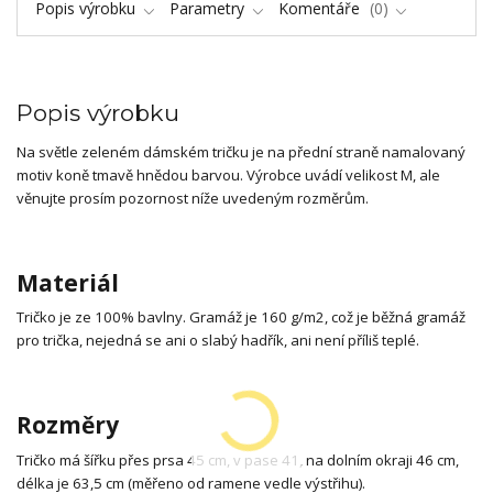
Popis výrobku
Parametry
Komentáře
0
Popis výrobku
Na světle zeleném dámském tričku je na přední straně namalovaný
motiv koně tmavě hnědou barvou. Výrobce uvádí velikost M, ale
věnujte prosím pozornost níže uvedeným rozměrům.
Materiál
Tričko je ze 100% bavlny. Gramáž je 160 g/m2, což je běžná gramáž
pro trička, nejedná se ani o slabý hadřík, ani není příliš teplé.
Rozměry
Tričko má šířku přes prsa 45 cm, v pase 41, na dolním okraji 46 cm,
délka je 63,5 cm (měřeno od ramene vedle výstřihu).