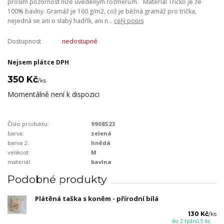
prosím pozornost níže uvedeným rozměrům. Materiál Tričko je ze
100% bavlny. Gramáž je 160 g/m2, což je běžná gramáž pro trička,
nejedná se ani o slabý hadřík, ani n...
celý popis
Dostupnost
nedostupné
Nejsem plátce DPH
350 Kč
/
ks
Momentálně není k dispozici
Číslo produktu:
9908523
barva:
zelená
barva 2:
hnědá
velikost:
M
materiál:
bavlna
Podobné produkty
Plátěná taška s koněm - přírodní bílá
130 Kč
/
ks
do 2 týdnů 5 ks