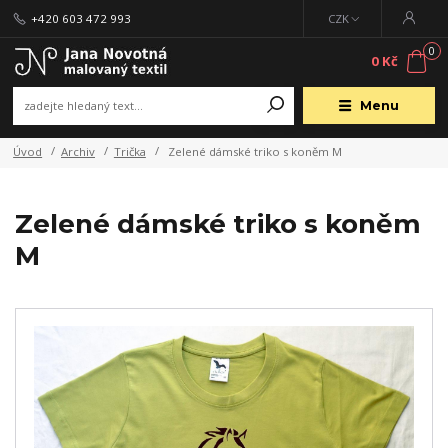
+420 603 472 993
CZK
0
0 Kč
Menu
Úvod
Archiv
Trička
Zelené dámské triko s koněm M
Zelené dámské triko s koněm
M