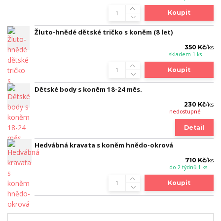
Koupit
Žluto-hnědé dětské tričko s koněm (8 let)
350 Kč
/
ks
skladem 1 ks
Koupit
Dětské body s koněm 18-24 měs.
230 Kč
/
ks
nedostupné
Detail
Hedvábná kravata s koněm hnědo-okrová
710 Kč
/
ks
do 2 týdnů 1 ks
Koupit