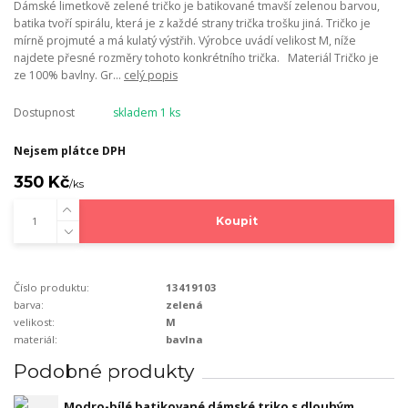
Dámské limetkově zelené tričko je batikované tmavší zelenou barvou,
batika tvoří spirálu, která je z každé strany trička trošku jiná. Tričko je
mírně projmuté a má kulatý výstřih. Výrobce uvádí velikost M, níže
najdete přesné rozměry tohoto konkrétního trička. Materiál Tričko je
ze 100% bavlny. Gr...
celý popis
Dostupnost
skladem 1 ks
Nejsem plátce DPH
350 Kč
/
ks
Koupit
Číslo produktu:
13419103
barva:
zelená
velikost:
M
materiál:
bavlna
Podobné produkty
Modro-bílé batikované dámské triko s dlouhým