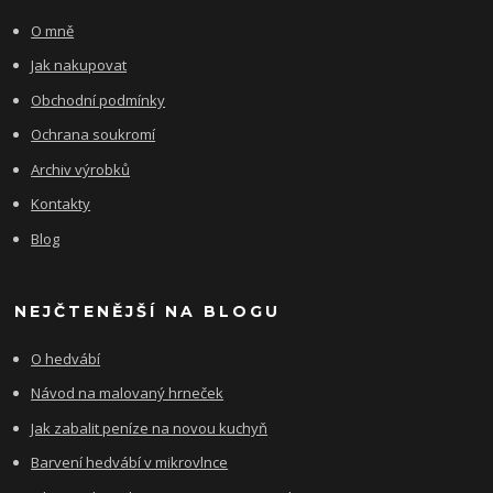
O mně
Jak nakupovat
Obchodní podmínky
Ochrana soukromí
Archiv výrobků
Kontakty
Blog
NEJČTENĚJŠÍ NA BLOGU
O hedvábí
Návod na malovaný hrneček
Jak zabalit peníze na novou kuchyň
Barvení hedvábí v mikrovlnce