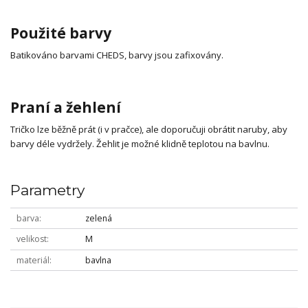
Použité barvy
Batikováno barvami CHEDS, barvy jsou zafixovány.
Praní a žehlení
Tričko lze běžně prát (i v pračce), ale doporučuji obrátit naruby, aby
barvy déle vydržely. Žehlit je možné klidně teplotou na bavlnu.
Parametry
barva
zelená
velikost
M
materiál
bavlna