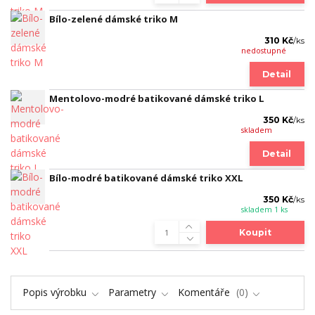
Bílo-zelené dámské triko M
310 Kč
/
ks
nedostupné
Detail
Mentolovo-modré batikované dámské triko L
350 Kč
/
ks
skladem
Detail
Bílo-modré batikované dámské triko XXL
350 Kč
/
ks
skladem 1 ks
Koupit
Popis výrobku
Parametry
Komentáře
0