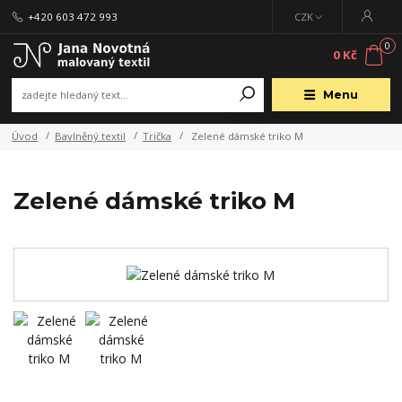
+420 603 472 993
CZK
0
0 Kč
Menu
Úvod
Bavlněný textil
Trička
Zelené dámské triko M
Zelené dámské triko M