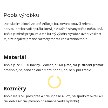
Popis výrobku
Dámské limetkově zelené tričko je batikované tmavší zelenou
barvou, batika tvoří spirálu, která je z každé strany trička trošku jiná.
Tričko je mírně projmuté a má kulatý výstřih. Výrobce uvádí velikost
M, níže najdete přesné rozměry tohoto konkrétního trička.
Materiál
Tričko je ze 100% bavlny. Gramáž je 160 g/m2, což je střední gramáž
pro trička, nejedná se ani o slabý hadřík, ani není příliš teplé.
Rozměry
Tričko má šířku přes prsa 47 cm, v pase 43 cm, na spodním okraji 48
cm, délka 62 cm (měřeno od ramene vedle výstřihu)