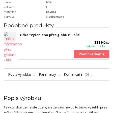
barva:
bílá
velikost:
L
materiál:
bavlna
barva 2:
vícebarevná
Podobné produkty
Tričko "Vyžehleno přes glóbus" - bílé
333 Kč
/
ks
skladem 14 ks
Zvolit variantu
Popis výrobku
Parametry
Komentáře
0
Popis výrobku
Taky tvrdíte, že nejste tlustý, ale že vám někdo to tričko vyžehlil přes
glóbus? Proto jsem namalovala tričko s glóbusem a s razítkem