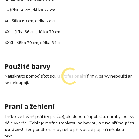
L - šířka 56 cm, délka 72 cm
XL - šířka 60 cm, délka 78 cm
XXL - šířka 66 cm, délka 79 cm
XXXL - šířka 70 cm, délka 84 cm
Použité barvy
Natisknuto pomocí sítotisku u profesionální firmy, barvy nepouští ani
se neloupají.
Praní a žehlení
Tričko lze běžně prát (i v pračce), ale doporučuji obrátit naruby, potisk
déle vydržel. Žehlit je možné i teplotou na bavlnu, ale
ne přímo přes
obrázek!
- tedy buďto naruby nebo přes pečící papír či nějakou
textilii.