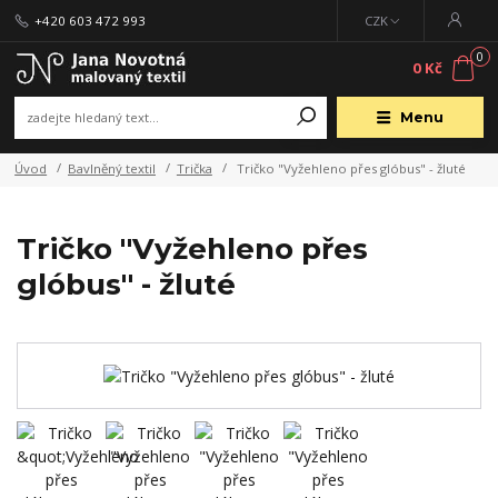
+420 603 472 993
CZK
0
0 Kč
Menu
Úvod
Bavlněný textil
Trička
Tričko "Vyžehleno přes glóbus" - žluté
Tričko "Vyžehleno přes
glóbus" - žluté