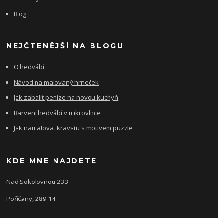
Blog
NEJČTENĚJŠÍ NA BLOGU
O hedvábí
Návod na malovaný hrneček
Jak zabalit peníze na novou kuchyň
Barvení hedvábí v mikrovlnce
Jak namalovat kravatu s motivem puzzle
KDE MNE NAJDETE
Nad Sokolovnou 233
Poříčany, 289 14