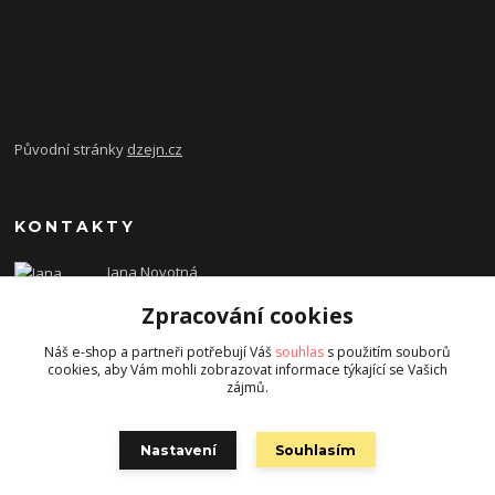
Původní stránky
dzejn.cz
KONTAKTY
Jana Novotná
+420 603 472 993
Zpracování cookies
dzejn.n@email.cz
Náš e-shop a partneři potřebují Váš
souhlas
s použitím souborů
cookies, aby Vám mohli zobrazovat informace týkající se Vašich
zájmů.
Nastavení
Souhlasím