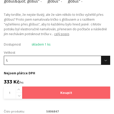
Taky tvrdíte, že nejste tlustý, ale že vám někdo to tričko vyžehlil přes
glóbus? Proto jsem namalovala tričko s glóbusem a s razítkem
"vyžehleno přes glóbus", aby to každému bylo hned jasné :-) Motiv
potisku byl vlastnoručně namalován, přenesen do počítače a následně
jím nechávám potisknout trička v...
celý popis
Dostupnost
skladem 1 ks
Velikost
Nejsem plátce DPH
333 Kč
/
ks
Koupit
Číslo produktu:
5806847