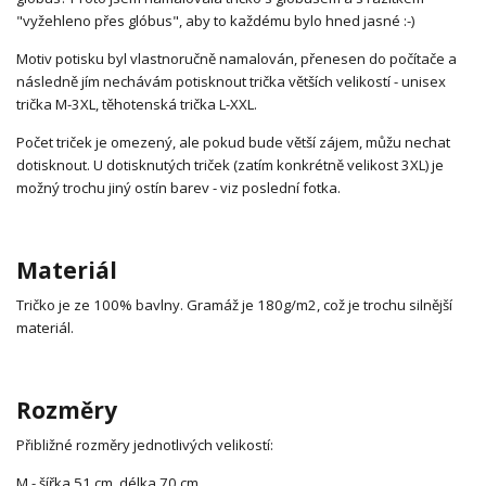
"vyžehleno přes glóbus", aby to každému bylo hned jasné :-)
Motiv potisku byl vlastnoručně namalován, přenesen do počítače a
následně jím nechávám potisknout trička větších velikostí - unisex
trička M-3XL, těhotenská trička L-XXL.
Počet triček je omezený, ale pokud bude větší zájem, můžu nechat
dotisknout. U dotisknutých triček (zatím konkrétně velikost 3XL) je
možný trochu jiný ostín barev - viz poslední fotka.
Materiál
Tričko je ze 100% bavlny. Gramáž je 180g/m2, což je trochu silnější
materiál.
Rozměry
Přibližné rozměry jednotlivých velikostí:
M - šířka 51 cm, délka 70 cm