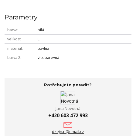
Parametry
barva
bílá
velikost
L
materiál
bavlna
barva 2
vícebarevná
Potřebujete poradit?
Jana Novotná
+420 603 472 993
dzejn.n@email.cz