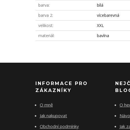
barva
bílá
barva 2
vícebarevná
velikost
XXL
materiál
bavlna
INFORMACE PRO
NEJ
ZÁKAZNÍKY
BLO
O mně
O he
Jak nakupovat
Návo
Obchodní podmínky
Jak z