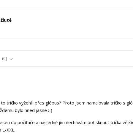
 žluté
e
0
o to tričko vyžehlil přes glóbus? Proto jsem namalovala tričko s g
aždému bylo hned jasné :-)
esen do počítače a následně jím nechávám potisknout trička větší
a L-XXL.