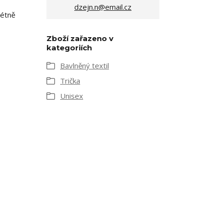
dzejn.n@email.cz
rétně
Zboží zařazeno v
kategoriích
Bavlněný textil
Trička
Unisex