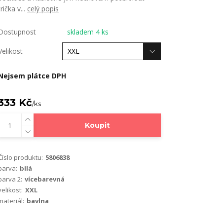
trička v...
celý popis
Dostupnost
skladem 4 ks
Velikost
Nejsem plátce DPH
333 Kč
/
ks
Koupit
Číslo produktu:
5806838
barva:
bílá
barva 2:
vícebarevná
velikost:
XXL
materiál:
bavlna