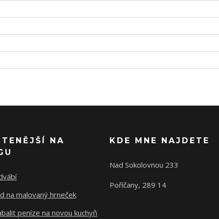
ČTENĚJŠÍ NA
KDE MNE NAJDETE
GU
Nad Sokolovnou 233
dvábí
Poříčany, 289 14
d na malovaný hrneček
abalit peníze na novou kuchyň