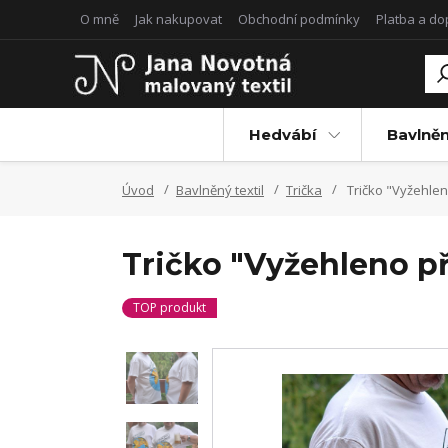
O mně
Jak nakupovat
Obchodní podmínky
Platba a d
Hedvábí
Bavlněn
Úvod
Bavlněný textil
Trička
Tričko "Vyžehlen
Tričko "Vyžehleno p
TOP produkt