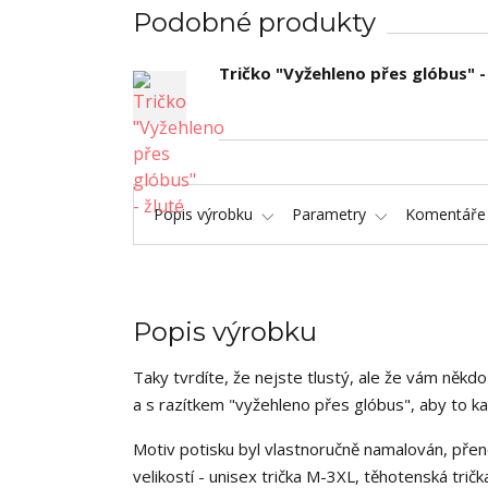
Podobné produkty
Tričko "Vyžehleno přes glóbus" -
Popis výrobku
Parametry
Komentář
Popis výrobku
Taky tvrdíte, že nejste tlustý, ale že vám někd
a s razítkem "vyžehleno přes glóbus", aby to k
Motiv potisku byl vlastnoručně namalován, přen
velikostí - unisex trička M-3XL, těhotenská tričk