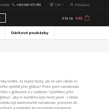
volejte.
+420 603 472 993
CZK
Přihlášení
0
ks
za
0 Kč
t
Dárkové poukázky
Taky tvrdíte, že nejste tlustý, ale že vám někdo to
tričko vyžehlil přes glóbus? Proto jsem namalovala
tričko s glóbusem a s razítkem "vyžehleno přes
glóbus", aby to každému bylo hned jasné :-) Motiv
potisku byl vlastnoručně namalován, přenesen do
počítače a následně jím nechávám potisknout