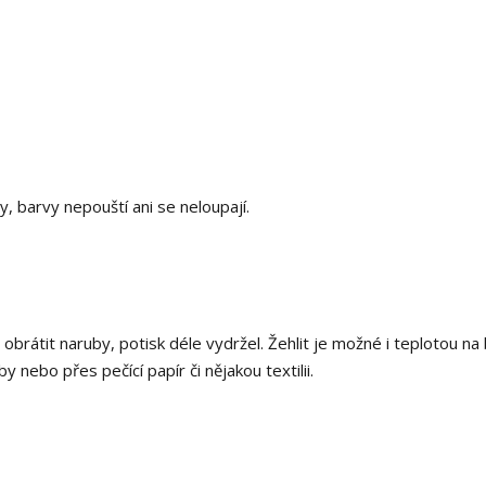
y, barvy nepouští ani se neloupají.
i obrátit naruby, potisk déle vydržel. Žehlit je možné i teplotou na
 nebo přes pečící papír či nějakou textilii.