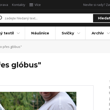
oprava
Kontakty
Více
Nevíte si rady? Za
Hleda
ý textil
Náušnice
Svíčky
Archiv
o přes glóbus"
řes glóbus"