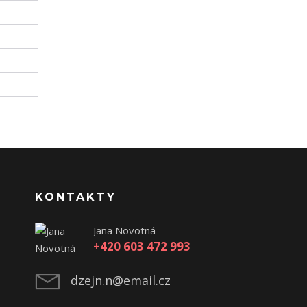
KONTAKTY
Jana Novotná
+420 603 472 993
dzejn.n@email.cz