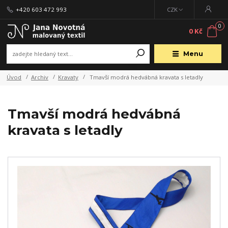
+420 603 472 993
CZK
0
0 Kč
Menu
Úvod
Archiv
Kravaty
Tmavší modrá hedvábná kravata s letadly
Tmavší modrá hedvábná
kravata s letadly