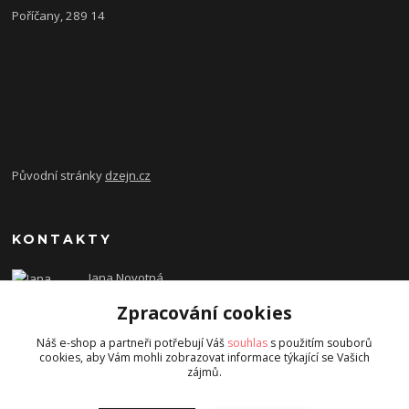
Poříčany, 289 14
Původní stránky
dzejn.cz
KONTAKTY
Jana Novotná
+420 603 472 993
Zpracování cookies
dzejn.n@email.cz
Náš e-shop a partneři potřebují Váš
souhlas
s použitím souborů
cookies, aby Vám mohli zobrazovat informace týkající se Vašich
zájmů.