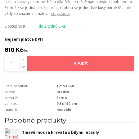
strana kravaty je ponechána bílá. Vše je ručně namalováno i nabarveno.
Protože se jedná o ruční práci, mohou se jednotlivé kusy mírně lišit, ale
vždy se snažím namalov...
celý popis
Dostupnost
do 2 týdnů 5 ks
Nejsem plátce DPH
810 Kč
/
ks
Koupit
Číslo produktu:
12193068
barva:
modrá
barva 2:
černá
velikost:
9,5x140 cm
materiál:
hedvábí
Podobné produkty
Tmavě modrá kravata s bílými letadly