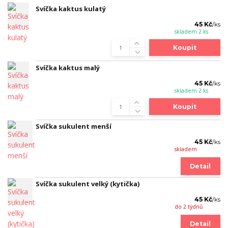
Svíčka kaktus kulatý
45 Kč
/
ks
skladem 2 ks
Koupit
Svíčka kaktus malý
45 Kč
/
ks
skladem 2 ks
Koupit
Svíčka sukulent menší
45 Kč
/
ks
skladem
Detail
Svíčka sukulent velký (kytička)
45 Kč
/
ks
do 2 týdnů
Detail