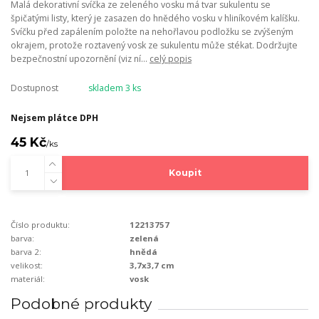
Malá dekorativní svíčka ze zeleného vosku má tvar sukulentu se
špičatými listy, který je zasazen do hnědého vosku v hliníkovém kalíšku.
Svíčku před zapálením položte na nehořlavou podložku se zvýšeným
okrajem, protože roztavený vosk ze sukulentu může stékat. Dodržujte
bezpečnostní upozornění (viz ní...
celý popis
Dostupnost
skladem 3 ks
Nejsem plátce DPH
45 Kč
/
ks
Koupit
Číslo produktu:
12213757
barva:
zelená
barva 2:
hnědá
velikost:
3,7x3,7 cm
materiál:
vosk
Podobné produkty