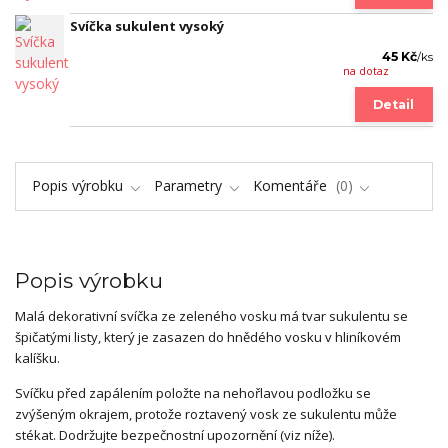
Svíčka sukulent vysoký
45 Kč
/
ks
na dotaz
Detail
Popis výrobku
Parametry
Komentáře
0
Popis výrobku
Malá dekorativní svíčka ze zeleného vosku má tvar sukulentu se
špičatými listy, který je zasazen do hnědého vosku v hliníkovém
kalíšku.
Svíčku před zapálením položte na nehořlavou podložku se
zvýšeným okrajem, protože roztavený vosk ze sukulentu může
stékat. Dodržujte bezpečnostní upozornění (viz níže).