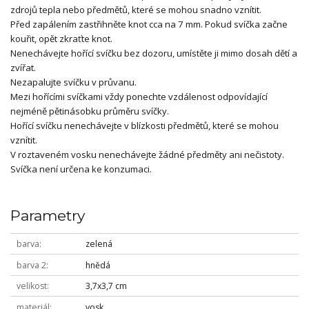
zdrojů tepla nebo předmětů, které se mohou snadno vznítit.
Před zapálením zastřihněte knot cca na 7 mm. Pokud svíčka začne
kouřit, opět zkraťte knot.
Nenechávejte hořící svíčku bez dozoru, umístěte ji mimo dosah dětí a
zvířat.
Nezapalujte svíčku v průvanu.
Mezi hořícími svíčkami vždy ponechte vzdálenost odpovídající
nejméně pětinásobku průměru svíčky.
Hořící svíčku nenechávejte v blízkosti předmětů, které se mohou
vznítit.
V roztaveném vosku nenechávejte žádné předměty ani nečistoty.
Svíčka není určena ke konzumaci.
Parametry
barva
zelená
barva 2
hnědá
velikost
3,7x3,7 cm
materiál
vosk