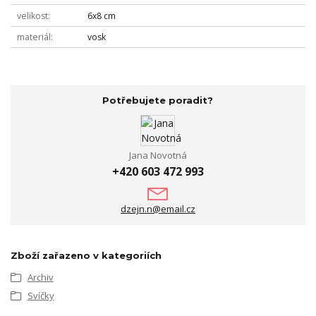
velikost
6x8 cm
materiál
vosk
Potřebujete poradit?
Jana Novotná
+420 603 472 993
dzejn.n@email.cz
Zboží zařazeno v kategoriích
Archiv
Svíčky