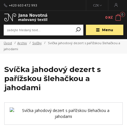
+420 603 472 993
CZK
0
0 Kč
Menu
Úvod
Archiv
Svíčky
Svíčka jahodový dezert s pařížskou šlehačkou a
jahodami
Svíčka jahodový dezert s
pařížskou šlehačkou a
jahodami