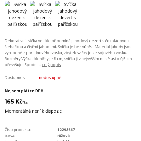
Dekorativní svíčka ve skle připomíná jahodový dezert s čokoládovou
šlehačkou a čtyřmi jahodami. Svíčka je bez vůně. Materiál Jahody jsou
vyrobené z parafínového vosku, zbytek svíčky je ze sojového vosku.
Rozměry Výška skleničky je 8 cm, svíčka ji v nejvyšším místě asi o 0,5 cm
převyšuje. Spodní ...
celý popis
Dostupnost
nedostupné
Nejsem plátce DPH
165 Kč
/
ks
Momentálně není k dispozici
Číslo produktu:
12298667
barva:
růžová