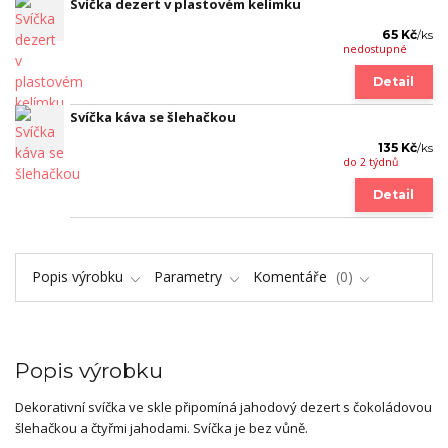
Svíčka dezert v plastovém kelímku
65 Kč
/
ks
nedostupné
Detail
Svíčka káva se šlehačkou
135 Kč
/
ks
do 2 týdnů
Detail
Popis výrobku
Parametry
Komentáře
0
Popis výrobku
Dekorativní svíčka ve skle připomíná jahodový dezert s čokoládovou
šlehačkou a čtyřmi jahodami. Svíčka je bez vůně.