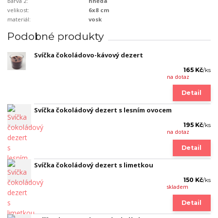
barva 2:
hnědá
velikost:
6x8 cm
materiál:
vosk
Podobné produkty
Svíčka čokoládovo-kávový dezert
165 Kč
/
ks
na dotaz
Detail
Svíčka čokoládový dezert s lesním ovocem
195 Kč
/
ks
na dotaz
Detail
Svíčka čokoládový dezert s limetkou
150 Kč
/
ks
skladem
Detail