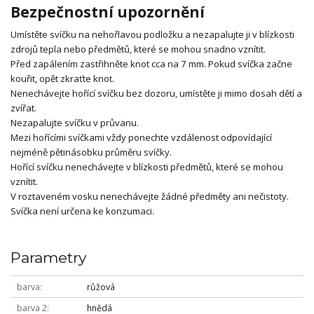
Bezpečnostní upozornění
Umístěte svíčku na nehořlavou podložku a nezapalujte ji v blízkosti
zdrojů tepla nebo předmětů, které se mohou snadno vznítit.
Před zapálením zastřihněte knot cca na 7 mm. Pokud svíčka začne
kouřit, opět zkraťte knot.
Nenechávejte hořící svíčku bez dozoru, umístěte ji mimo dosah dětí a
zvířat.
Nezapalujte svíčku v průvanu.
Mezi hořícími svíčkami vždy ponechte vzdálenost odpovídající
nejméně pětinásobku průměru svíčky.
Hořící svíčku nenechávejte v blízkosti předmětů, které se mohou
vznítit.
V roztaveném vosku nenechávejte žádné předměty ani nečistoty.
Svíčka není určena ke konzumaci.
Parametry
barva
růžová
barva 2
hnědá