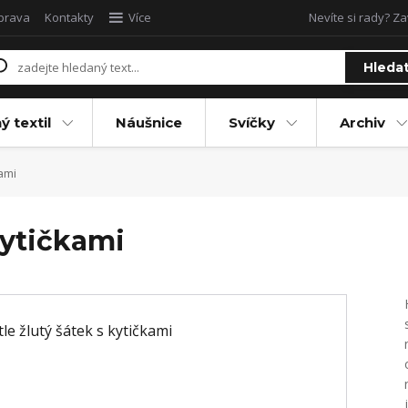
oprava
Kontakty
Více
Nevíte si rady? Za
Hleda
ý textil
Náušnice
Svíčky
Archiv
kami
kytičkami