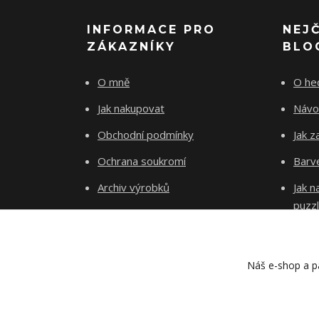
INFORMACE PRO
NEJ
ZÁKAZNÍKY
BLO
O mně
O he
Jak nakupovat
Návo
Obchodní podmínky
Jak z
Ochrana soukromí
Barve
Archiv výrobků
Jak 
puzz
Kontakty
Blog
Náš e-shop a pa