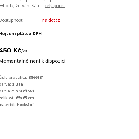
výhodu, že Vám šáte...
celý popis
Dostupnost
na dotaz
Nejsem plátce DPH
450 Kč
/
ks
Momentálně není k dispozici
Číslo produktu:
8866181
barva:
žlutá
barva 2:
oranžová
velikost:
65x65 cm
materiál:
hedvábí