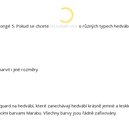
ongé 5. Pokud se chcete dozvědět více o různých typech hedvábí
rvit i jiné rozměry.
uard na hedvábí, které zanechávají hedvábí krásně jemné a leskl
cími barvami Marabu. Všechny barvy jsou řádně zafixovány.