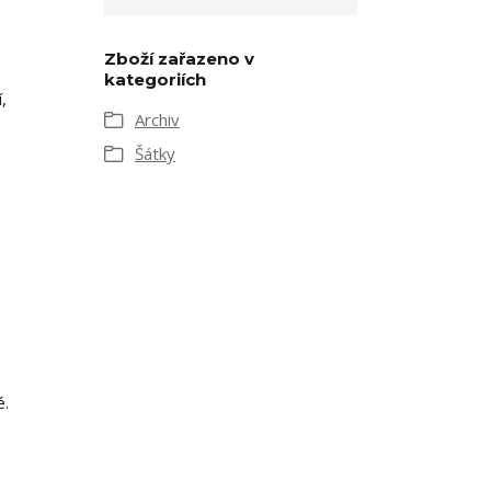
Zboží zařazeno v
kategoriích
,
Archiv
Šátky
é.