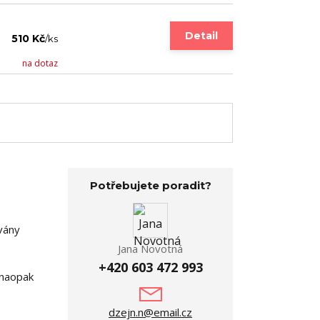
Detail
510 Kč
/
ks
na dotaz
Potřebujete poradit?
vány
Jana Novotná
+420 603 472 993
 naopak
dzejn.n@email.cz