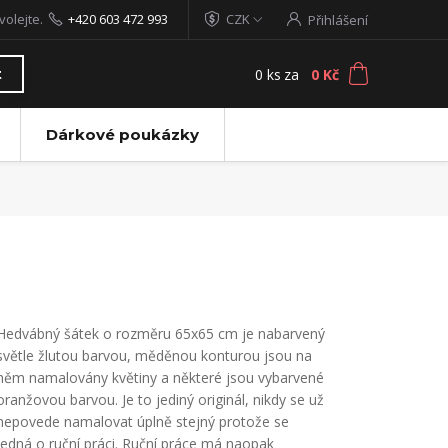
volejte.
+420 603 472 993
CZK
Přihlášení
0
ks
za
0 Kč
t
Dárkové poukázky
Hedvábný šátek o rozměru 65x65 cm je nabarvený
světle žlutou barvou, měděnou konturou jsou na
něm namalovány květiny a některé jsou vybarvené
oranžovou barvou. Je to jediný originál, nikdy se už
nepovede namalovat úplně stejný protože se
jedná o ruční práci. Ruční práce má naopak