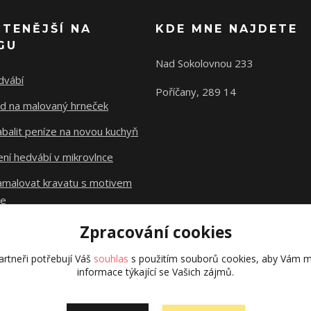
ČTENĚJŠÍ NA
KDE MNE NAJDETE
GU
Nad Sokolovnou 233
dvábí
Poříčany, 289 14
d na malovaný hrneček
abalit peníze na novou kuchyň
ní hedvábí v mikrovlnce
namalovat kravatu s motivem
le
Zpracování cookies
Původní stránky
dzejn.cz
rtneři potřebují Váš
souhlas
s použitím souborů cookies, aby Vám m
informace týkající se Vašich zájmů.