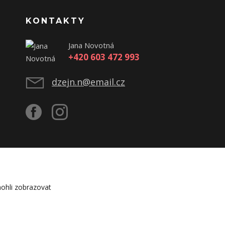
KONTAKTY
Jana Novotná
+420 603 472 993
dzejn.n@email.cz
ohli zobrazovat