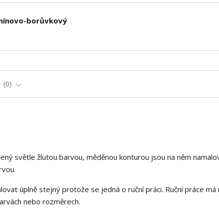
rmínovo-borůvkový
e
0
ený světle žlutou barvou, měděnou konturou jsou na něm namalo
rvou.
alovat úplně stejný protože se jedná o ruční práci. Ruční práce má
 barvách nebo rozměrech.