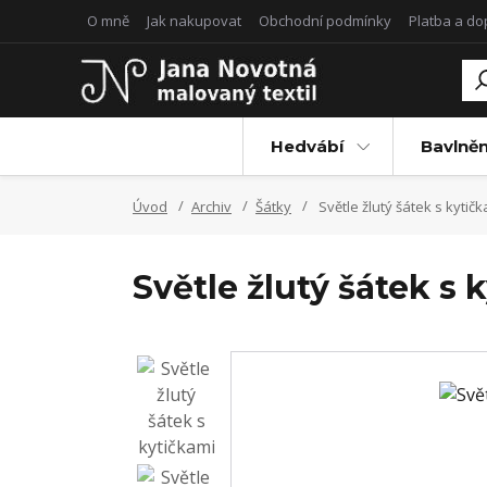
O mně
Jak nakupovat
Obchodní podmínky
Platba a d
Hedvábí
Bavlněn
Úvod
Archiv
Šátky
Světle žlutý šátek s kytič
Světle žlutý šátek s 