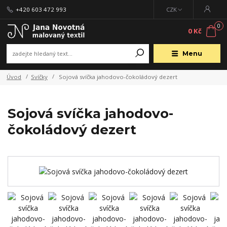
+420 603 472 993
CZK
0
0 Kč
Menu
Úvod
Svíčky
Sojová svíčka jahodovo-čokoládový dezert
Sojová svíčka jahodovo-
čokoládový dezert