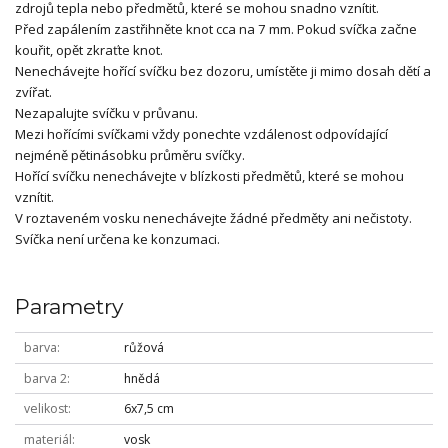
zdrojů tepla nebo předmětů, které se mohou snadno vznítit.
Před zapálením zastřihněte knot cca na 7 mm. Pokud svíčka začne
kouřit, opět zkraťte knot.
Nenechávejte hořící svíčku bez dozoru, umístěte ji mimo dosah dětí a
zvířat.
Nezapalujte svíčku v průvanu.
Mezi hořícími svíčkami vždy ponechte vzdálenost odpovídající
nejméně pětinásobku průměru svíčky.
Hořící svíčku nenechávejte v blízkosti předmětů, které se mohou
vznítit.
V roztaveném vosku nenechávejte žádné předměty ani nečistoty.
Svíčka není určena ke konzumaci.
Parametry
barva
růžová
barva 2
hnědá
velikost
6x7,5 cm
materiál
vosk