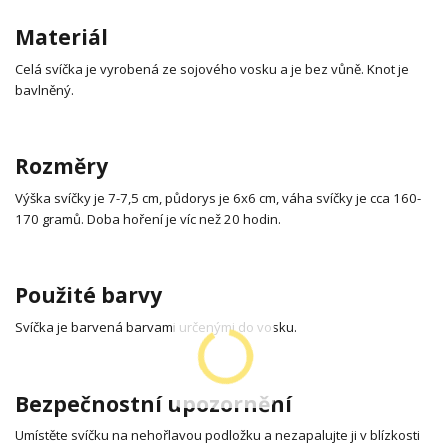
Materiál
Celá svíčka je vyrobená ze sojového vosku a je bez vůně. Knot je
bavlněný.
Rozměry
Výška svíčky je 7-7,5 cm, půdorys je 6x6 cm, váha svíčky je cca 160-
170 gramů. Doba hoření je víc než 20 hodin.
Použité barvy
Svíčka je barvená barvami určenými do vosku.
Bezpečnostní upozornění
Umístěte svíčku na nehořlavou podložku a nezapalujte ji v blízkosti