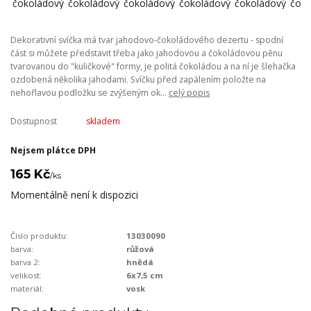
Dekorativní svíčka má tvar jahodovo-čokoládového dezertu - spodní
část si můžete představit třeba jako jahodovou a čokoládovou pěnu
tvarovanou do "kuličkové" formy, je politá čokoládou a na ní je šlehačka
ozdobená několika jahodami. Svíčku před zapálením položte na
nehořlavou podložku se zvýšeným ok...
celý popis
Dostupnost
skladem
Nejsem plátce DPH
165 Kč
/
ks
Momentálně není k dispozici
Číslo produktu:
13030090
barva:
růžová
barva 2:
hnědá
velikost:
6x7,5 cm
materiál:
vosk