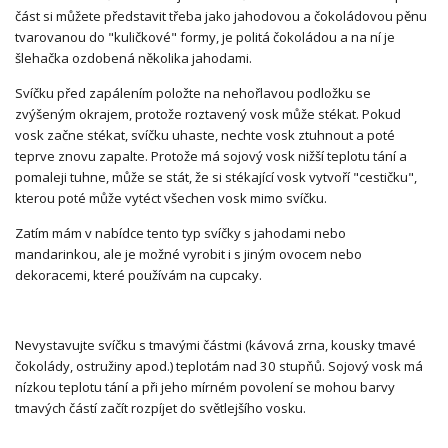
část si můžete představit třeba jako jahodovou a čokoládovou pěnu
tvarovanou do "kuličkové" formy, je politá čokoládou a na ní je
šlehačka ozdobená několika jahodami.
Svíčku před zapálením položte na nehořlavou podložku se
zvýšeným okrajem, protože roztavený vosk může stékat. Pokud
vosk začne stékat, svíčku uhaste, nechte vosk ztuhnout a poté
teprve znovu zapalte. Protože má sojový vosk nižší teplotu tání a
pomaleji tuhne, může se stát, že si stékající vosk vytvoří "cestičku",
kterou poté může vytéct všechen vosk mimo svíčku.
Zatím mám v nabídce tento typ svíčky s jahodami nebo
mandarinkou, ale je možné vyrobit i s jiným ovocem nebo
dekoracemi, které používám na cupcaky.
Nevystavujte svíčku s tmavými částmi (kávová zrna, kousky tmavé
čokolády, ostružiny apod.) teplotám nad 30 stupňů. Sojový vosk má
nízkou teplotu tání a při jeho mírném povolení se mohou barvy
tmavých částí začít rozpíjet do světlejšího vosku.