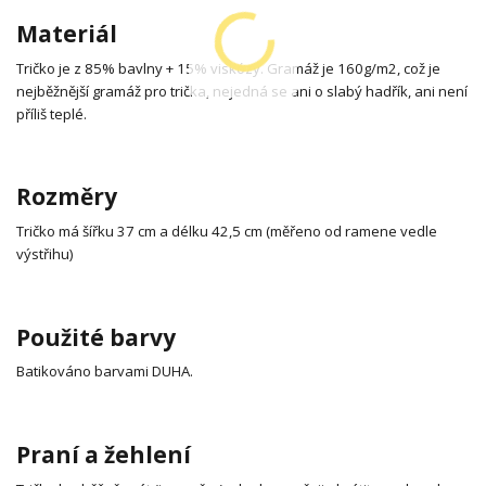
Materiál
Tričko je z 85% bavlny + 15% viskózy. Gramáž je 160g/m2, což je
nejběžnější gramáž pro trička, nejedná se ani o slabý hadřík, ani není
příliš teplé.
Rozměry
Tričko má šířku 37 cm a délku 42,5 cm (měřeno od ramene vedle
výstřihu)
Použité barvy
Batikováno barvami DUHA.
Praní a žehlení