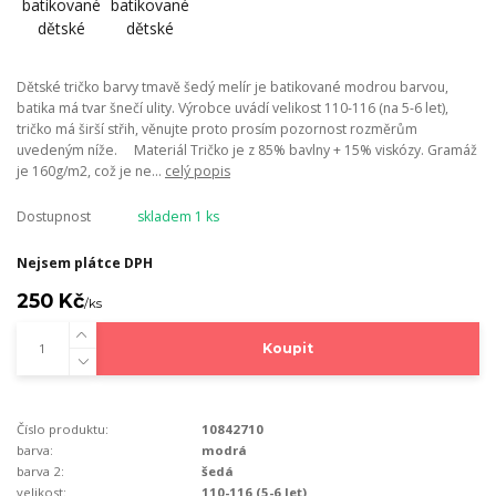
Dětské tričko barvy tmavě šedý melír je batikované modrou barvou,
batika má tvar šnečí ulity. Výrobce uvádí velikost 110-116 (na 5-6 let),
tričko má širší střih, věnujte proto prosím pozornost rozměrům
uvedeným níže. Materiál Tričko je z 85% bavlny + 15% viskózy. Gramáž
je 160g/m2, což je ne...
celý popis
Dostupnost
skladem 1 ks
Nejsem plátce DPH
250 Kč
/
ks
Koupit
Číslo produktu:
10842710
barva:
modrá
barva 2:
šedá
velikost:
110-116 (5-6 let)