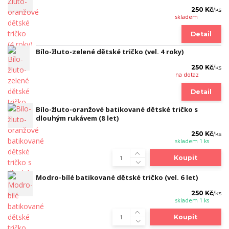
250 Kč
/
ks
skladem
Detail
Bílo-žluto-zelené dětské tričko (vel. 4 roky)
250 Kč
/
ks
na dotaz
Detail
Bílo-žluto-oranžové batikované dětské tričko s
dlouhým rukávem (8 let)
250 Kč
/
ks
skladem 1 ks
Koupit
Modro-bílé batikované dětské tričko (vel. 6 let)
250 Kč
/
ks
skladem 1 ks
Koupit