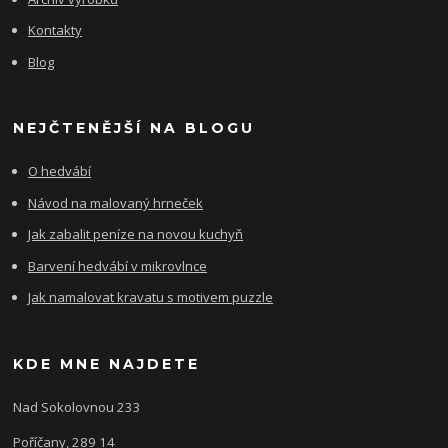
Kontakty
Blog
NEJČTENĚJŠÍ NA BLOGU
O hedvábí
Návod na malovaný hrneček
Jak zabalit peníze na novou kuchyň
Barvení hedvábí v mikrovlnce
Jak namalovat kravatu s motivem puzzle
KDE MNE NAJDETE
Nad Sokolovnou 233
Poříčany, 289 14