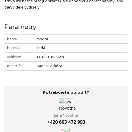
Tričko lze běžně prát (i v pračce), ale doporučuji obrátit naruby, aby
barvy déle vydržely.
Parametry
barva
modrá
barva 2
šedá
velikost
110-116 (5-6 let)
materiál
bavlna+viskóza
Potřebujete poradit?
Jana Novotná
+420 603 472 993