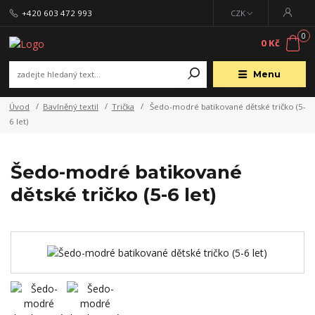
+420 603 472 993
CZK
0
0 Kč
Menu
Úvod
Bavlněný textil
Trička
Šedo-modré batikované dětské tričko (5-
6 let)
Šedo-modré batikované
dětské tričko (5-6 let)