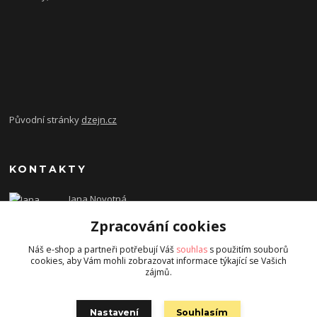
Původní stránky
dzejn.cz
KONTAKTY
Jana Novotná
+420 603 472 993
Zpracování cookies
dzejn.n@email.cz
Náš e-shop a partneři potřebují Váš
souhlas
s použitím souborů
cookies, aby Vám mohli zobrazovat informace týkající se Vašich
zájmů.
Nastavení
Souhlasím