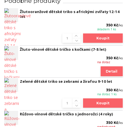
Podobné produkty
Žlutooranžové dětské triko s africkými zvířaty 12-14
let
350 Kč
/
ks
skladem 1 ks
Koupit
Žluto-vínové dětské tričko s kočkami (7-8 let)
350 Kč
/
ks
na dotaz
Detail
Zelené dětské triko se zebrami a žirafou 9-10 let
350 Kč
/
ks
na dotaz 1 ks
Koupit
Růžovo-vínové dětské tričko s jednorožci (4 roky)
350 Kč
/
ks
nedostupné