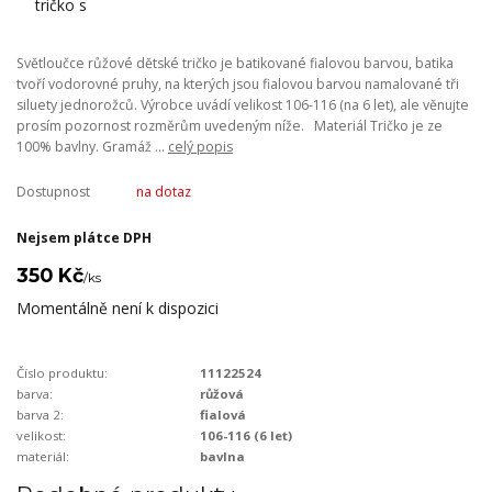
Světloučce růžové dětské tričko je batikované fialovou barvou, batika
tvoří vodorovné pruhy, na kterých jsou fialovou barvou namalované tři
siluety jednorožců. Výrobce uvádí velikost 106-116 (na 6 let), ale věnujte
prosím pozornost rozměrům uvedeným níže. Materiál Tričko je ze
100% bavlny. Gramáž ...
celý popis
Dostupnost
na dotaz
Nejsem plátce DPH
350 Kč
/
ks
Momentálně není k dispozici
Číslo produktu:
11122524
barva:
růžová
barva 2:
fialová
velikost:
106-116 (6 let)
materiál:
bavlna