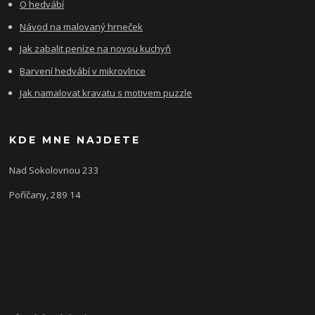
O hedvábí
Návod na malovaný hrneček
Jak zabalit peníze na novou kuchyň
Barvení hedvábí v mikrovlnce
Jak namalovat kravatu s motivem puzzle
KDE MNE NAJDETE
Nad Sokolovnou 233
Poříčany, 289 14