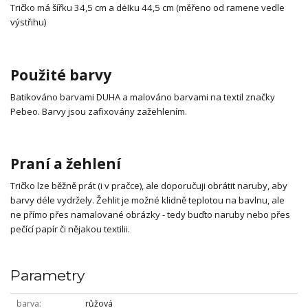
Tričko má šířku 34,5 cm a délku 44,5 cm (měřeno od ramene vedle
výstřihu)
Použité barvy
Batikováno barvami DUHA a malováno barvami na textil značky
Pebeo. Barvy jsou zafixovány zažehlením.
Praní a žehlení
Tričko lze běžně prát (i v pračce), ale doporučuji obrátit naruby, aby
barvy déle vydržely. Žehlit je možné klidně teplotou na bavlnu, ale
ne přímo přes namalované obrázky - tedy buďto naruby nebo přes
pečící papír či nějakou textilii.
Parametry
barva
růžová