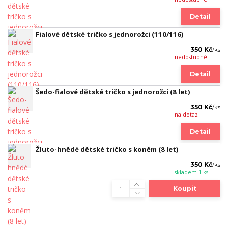
Detail
Fialové dětské tričko s jednorožci (110/116)
350 Kč
/
ks
nedostupné
Detail
Šedo-fialové dětské tričko s jednorožci (8 let)
350 Kč
/
ks
na dotaz
Detail
Žluto-hnědé dětské tričko s koněm (8 let)
350 Kč
/
ks
skladem 1 ks
Koupit