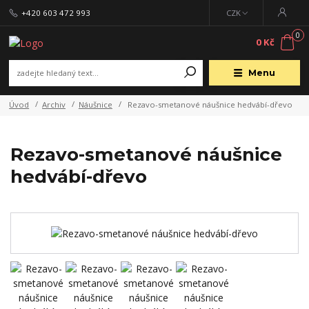
+420 603 472 993
CZK
0
0 Kč
Menu
Úvod
Archiv
Náušnice
Rezavo-smetanové náušnice hedvábí-dřevo
Rezavo-smetanové náušnice
hedvábí-dřevo