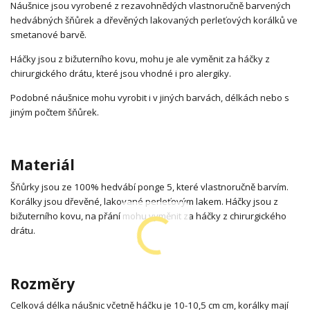
Náušnice jsou vyrobené z rezavohnědých vlastnoručně barvených
hedvábných šňůrek a dřevěných lakovaných perleťových korálků ve
smetanové barvě.
Háčky jsou z bižuterního kovu, mohu je ale vyměnit za háčky z
chirurgického drátu, které jsou vhodné i pro alergiky.
Podobné náušnice mohu vyrobit i v jiných barvách, délkách nebo s
jiným počtem šňůrek.
Materiál
Šňůrky jsou ze 100% hedvábí ponge 5, které vlastnoručně barvím.
Korálky jsou dřevěné, lakované perleťovým lakem. Háčky jsou z
bižuterního kovu, na přání mohu vyměnit za háčky z chirurgického
drátu.
Rozměry
Celková délka náušnic včetně háčku je 10-10,5 cm cm, korálky mají