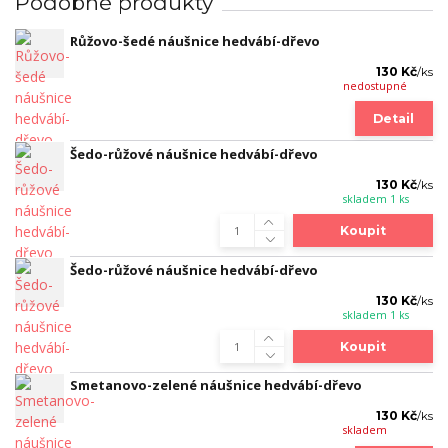
Podobné produkty
Růžovo-šedé náušnice hedvábí-dřevo
130 Kč
/
ks
nedostupné
Detail
Šedo-růžové náušnice hedvábí-dřevo
130 Kč
/
ks
skladem 1 ks
Koupit
Šedo-růžové náušnice hedvábí-dřevo
130 Kč
/
ks
skladem 1 ks
Koupit
Smetanovo-zelené náušnice hedvábí-dřevo
130 Kč
/
ks
skladem