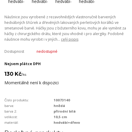
Náušnice jsou vyrobené z rezavohnědých vlastnoručně barvených
hedvábných šňůrek a dřevěných lakovaných perleťových korálků ve
smetanové barvě. Háčky jsou z bižuterního kovu, mohu je ale vyměnit za
háčky z chirurgického drátu, které jsou vhodné i pro alergiky. Podobné
náušnice mohu vyrobit i v jiných...
celý popis
Dostupnost
nedostupné
Nejsem plátce DPH
130 Kč
/
ks
Momentálně není k dispozici
Číslo produktu:
10073140
barva:
hnědá
barva 2:
přírodní bílá
velikost:
10,5 cm
materiál:
hedvábí+dřevo