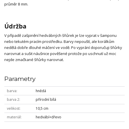
průměr 8 mm.
Údržba
V případě zašpinění hedvábných šňůrek je lze vyprat v šamponu
nebo tekutém pracím prostředku. Barvy nepouští, ale korálkům
nedělá dobře dlouhé máčení ve vodě. Po vyprání doporučuji šňůrky
narovnat a sušit náušnice pověšené protože po uschnutí už moc
nejde zmačkané šňůrky narovnat.
Parametry
barva
hnědá
barva 2
přírodní bílá
velikost
10,5 cm
materiál
hedvábí+dřevo