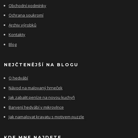
Obchodní podmínky
Ochrana soukromí
Archiv výrobků
Kontakty
Blog
NEJČTENĚJŠÍ NA BLOGU
O hedvábí
Návod na malovaný hrneček
Jak zabalit peníze na novou kuchyň
Barvení hedvábí v mikrovlnce
Jak namalovat kravatu s motivem puzzle
KDE MNE NAJDETE