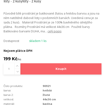
Původně bílé prostírání je batikované žlutou a hnědou barvou a jsou na
něm natištěné dubové listy v podzimních barvách. Uvedená cena je za
sadu 2 kusů. Materiál Prostírání je ze 100% bavlněného silnějšího
plátna. Rozměry Prostírání má velikost 44x36 cm Použité barvy
Batikováno barvami DUHA, ma...
celý popis
Dostupnost
skladem 1 ks
Nejsem plátce DPH
199 Kč
/
ks
Koupit
Číslo produktu:
90921
barva:
hnědá
barva 2:
žlutá
velikost:
44x36 cm
materiál:
bavlna