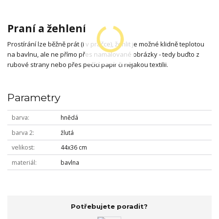
Praní a žehlení
Prostírání lze běžně prát (i v pračce), žehlit je možné klidně teplotou
na bavlnu, ale ne přímo přes namalované obrázky - tedy buďto z
rubové strany nebo přes pečící papír či nějakou textilii.
Parametry
barva
hnědá
barva 2
žlutá
velikost
44x36 cm
materiál
bavlna
Potřebujete poradit?