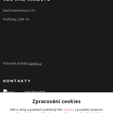
Nad Sokolovnou 233
Poříčany, 289 14
Původní stránky
dzejn.cz
KONTAKTY
Jana Novotná
+420 603 472 993
Zpracování cookies
dzejn.n@email.cz
Náš e-shop a partneři potřebují Váš
souhlas
s použitím souborů