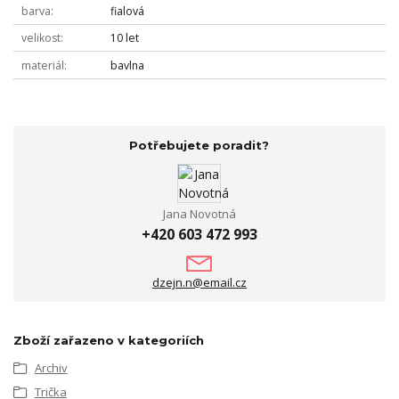
barva
fialová
velikost
10 let
materiál
bavlna
Potřebujete poradit?
Jana Novotná
+420 603 472 993
dzejn.n@email.cz
Zboží zařazeno v kategoriích
Archiv
Trička