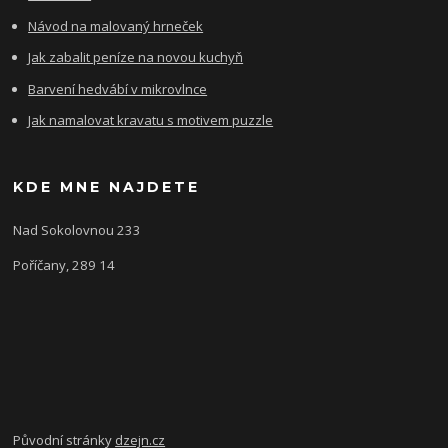
Návod na malovaný hrneček
Jak zabalit peníze na novou kuchyň
Barvení hedvábí v mikrovlnce
Jak namalovat kravatu s motivem puzzle
KDE MNE NAJDETE
Nad Sokolovnou 233
Poříčany, 289 14
Původní stránky
dzejn.cz