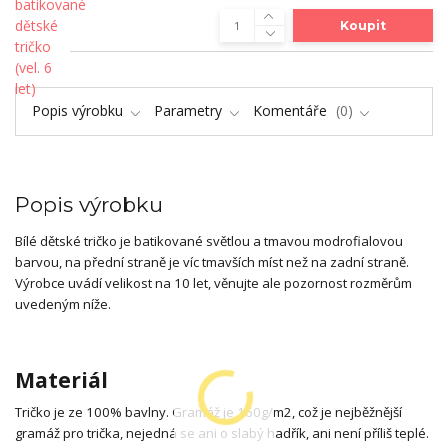
Koupit
Popis výrobku
Parametry
Komentáře
0
Popis výrobku
Bílé dětské tričko je batikované světlou a tmavou modrofialovou
barvou, na přední straně je víc tmavších míst než na zadní straně.
Výrobce uvádí velikost na 10 let, věnujte ale pozornost rozměrům
uvedeným níže.
Materiál
Tričko je ze 100% bavlny. Gramáž je 160g/m2, což je nejběžnější
gramáž pro trička, nejedná se ani o slabý hadřík, ani není příliš teplé.