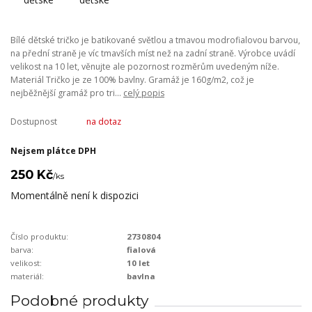
Bílé dětské tričko je batikované světlou a tmavou modrofialovou barvou,
na přední straně je víc tmavších míst než na zadní straně. Výrobce uvádí
velikost na 10 let, věnujte ale pozornost rozměrům uvedeným níže.
Materiál Tričko je ze 100% bavlny. Gramáž je 160g/m2, což je
nejběžnější gramáž pro tri...
celý popis
Dostupnost
na dotaz
Nejsem plátce DPH
250 Kč
/
ks
Momentálně není k dispozici
Číslo produktu:
2730804
barva:
fialová
velikost:
10 let
materiál:
bavlna
Podobné produkty