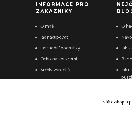
INFORMACE PRO
NEJ
ZÁKAZNÍKY
BLO
O mně
O he
Jak nakupovat
Návo
Obchodní podmínky
Jak z
Ochrana soukromí
Barve
Archiv výrobků
Jak 
puzz
Kontakty
Blog
Náš e-shop a pa