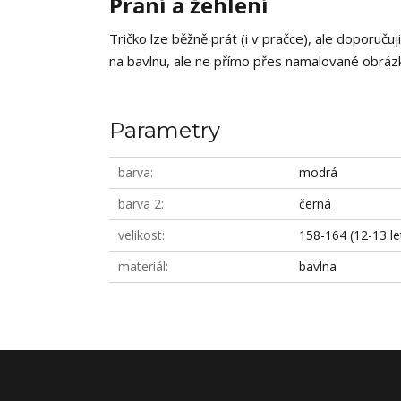
Praní a žehlení
Tričko lze běžně prát (i v pračce), ale doporučuj
na bavlnu, ale ne přímo přes namalované obrázky
Parametry
barva
modrá
barva 2
černá
velikost
158-164 (12-13 le
materiál
bavlna