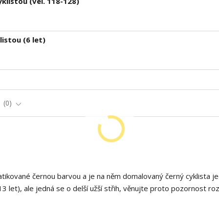
klistou (vel. 118-128)
istou (6 let)
e
0
batikované černou barvou a je na něm domalovaný černý cyklista j
3 let), ale jedná se o delší užší střih, věnujte proto pozornost 