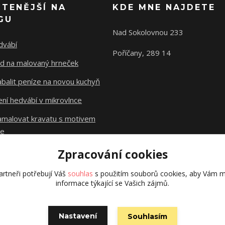
ČTENĚJŠÍ NA
KDE MNE NAJDETE
GU
Nad Sokolovnou 233
dvábí
Poříčany, 289 14
d na malovaný hrneček
abalit peníze na novou kuchyň
ní hedvábí v mikrovlnce
namalovat kravatu s motivem
le
Zpracování cookies
Původní stránky
dzejn.cz
rtneři potřebují Váš
souhlas
s použitím souborů cookies, aby Vám m
informace týkající se Vašich zájmů.
Nastavení
Souhlasím