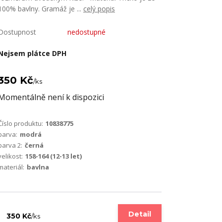
100% bavlny. Gramáž je ...
celý popis
Dostupnost
nedostupné
Nejsem plátce DPH
350 Kč
/
ks
Momentálně není k dispozici
Číslo produktu:
10838775
barva:
modrá
barva 2:
černá
velikost:
158-164 (12-13 let)
materiál:
bavlna
Detail
350 Kč
/
ks