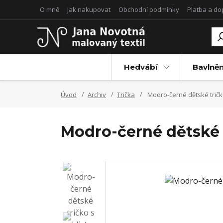
O mně
Jak nakupovat
Obchodní podmínky
Platba a d
Hedvábí
Bavlněn
Úvod
Archiv
Trička
Modro-černé dětské tričko 
Modro-černé dětské tr