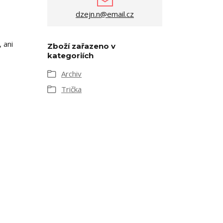
dzejn.n@email.cz
 ani
Zboží zařazeno v
kategoriích
Archiv
Trička