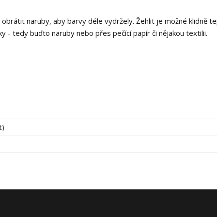
i obrátit naruby, aby barvy déle vydržely. Žehlit je možné klidně t
 - tedy buďto naruby nebo přes pečící papír či nějakou textilii.
t)