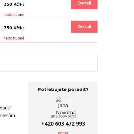
Detail
350 Kč
/
ks
nedostupné
Detail
350 Kč
/
ks
nedostupné
Potřebujete poradit?
edoucí
rozměrům
Jana Novotná
+420 603 472 993