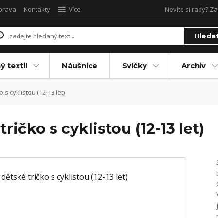
oprava
Kontakty
Více
Nevíte si rady? Za
Hleda
ý textil
Náušnice
Svíčky
Archiv
s cyklistou (12-13 let)
ičko s cyklistou (12-13 let)