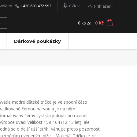
volejte.
+420 603 472 993
CZK
Přihlášení
0
ks
za
0 Kč
t
Dárkové poukázky
Světle modré dětské tričko je ve spodní části
batikované černou barvou a je na něm
domalovaný černý cyklista jedoucí po rovině.
Výrobce uvádí velikost 158-164 (12-13 let), ale
jedná se o delší užší střih, věnujte proto pozornost
rozměrům uvedeným níže. Materiál Tričko je ze