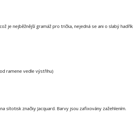
ž je nejběžnější gramáž pro trička, nejedná se ani o slabý hadřík,
 od ramene vedle výstřihu)
 sítotisk značky Jacquard. Barvy jsou zafixovány zažehlením.