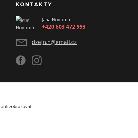
KONTAKTY
Jana Novotná
+420 603 472 993
dzejn.n@email.cz
ohli zobrazovat