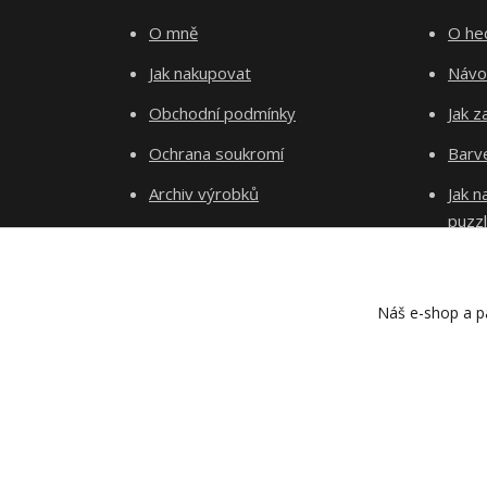
O mně
O he
Jak nakupovat
Návo
Obchodní podmínky
Jak z
Ochrana soukromí
Barve
Archiv výrobků
Jak 
puzz
Kontakty
Blog
Náš e-shop a pa