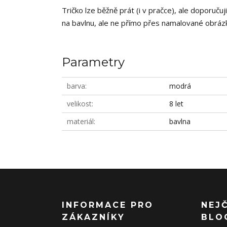
Tričko lze běžně prát (i v pračce), ale doporučuj
na bavlnu, ale ne přímo přes namalované obrázky
Parametry
barva
modrá
velikost
8 let
materiál
bavlna
INFORMACE PRO
NEJ
ZÁKAZNÍKY
BLO