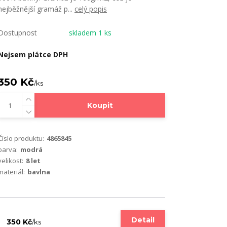
nejběžnější gramáž p...
celý popis
Dostupnost
skladem 1 ks
Nejsem plátce DPH
350 Kč
/
ks
Koupit
Číslo produktu:
4865845
barva:
modrá
velikost:
8 let
materiál:
bavlna
Detail
350 Kč
/
ks