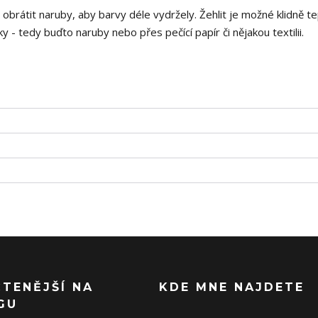
i obrátit naruby, aby barvy déle vydržely. Žehlit je možné klidně t
 - tedy buďto naruby nebo přes pečící papír či nějakou textilii.
ČTENĚJŠÍ NA
KDE MNE NAJDETE
GU