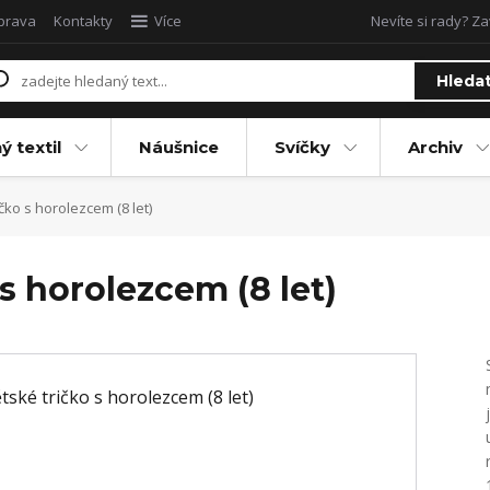
oprava
Kontakty
Více
Nevíte si rady? Za
Hleda
ý textil
Náušnice
Svíčky
Archiv
ko s horolezcem (8 let)
s horolezcem (8 let)