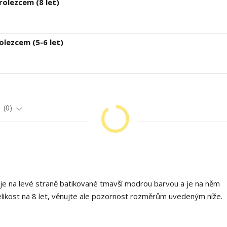
rolezcem (8 let)
olezcem (5-6 let)
e
0
je na levé straně batikované tmavší modrou barvou a je na něm
ikost na 8 let, věnujte ale pozornost rozměrům uvedeným níže.