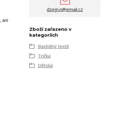
dzejn.n@email.cz
 ani
Zboží zařazeno v
kategoriích
Bavlněný textil
Trička
Dětská