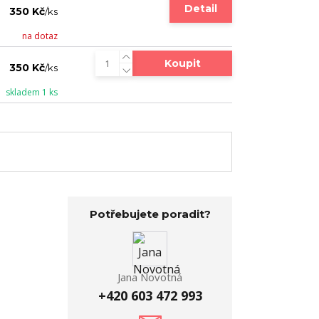
Detail
350 Kč
/
ks
na dotaz
Koupit
350 Kč
/
ks
skladem 1 ks
Potřebujete poradit?
Jana Novotná
+420 603 472 993