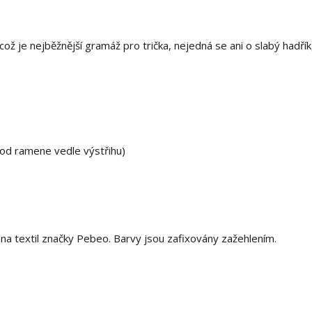
ž je nejběžnější gramáž pro trička, nejedná se ani o slabý hadřík,
 od ramene vedle výstřihu)
 textil značky Pebeo. Barvy jsou zafixovány zažehlením.