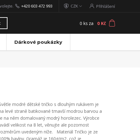
volejte.
+420 603 472 993
CZK
Přihlášení
0
ks
za
0 Kč
t
Dárkové poukázky
Světle modré dětské tričko s dlouhým rukávem je
na levé straně batikované tmavší modrou barvou a
je na něm domalovaný modrý horolezec. Výrobce
uvádí velikost na 8 let, věnujte ale pozornost
rozměrům uvedeným níže. Materiál Tričko je ze
100% bavlny. Gramáž je 160g/m2, což je