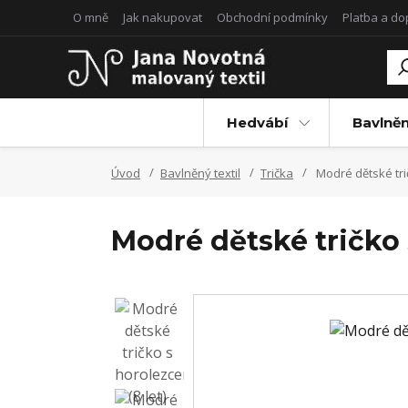
O mně
Jak nakupovat
Obchodní podmínky
Platba a d
Hedvábí
Bavlněn
Úvod
Bavlněný textil
Trička
Modré dětské trič
Modré dětské tričko 