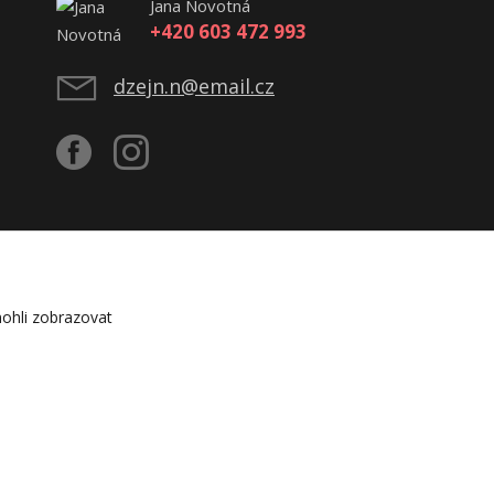
Jana Novotná
+420 603 472 993
dzejn.n@email.cz
ohli zobrazovat